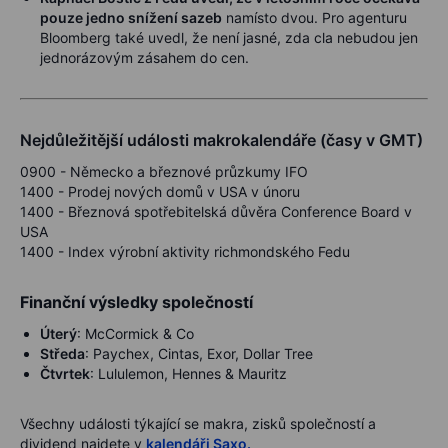
pouze jedno snížení sazeb
namísto dvou. Pro agenturu
Bloomberg také uvedl, že není jasné, zda cla nebudou jen
jednorázovým zásahem do cen.
Nejdůležitější události makrokalendáře (časy v GMT)
0900 - Německo a březnové průzkumy IFO
1400 - Prodej nových domů v USA v únoru
1400 - Březnová spotřebitelská důvěra Conference Board v
USA
1400 - Index výrobní aktivity richmondského Fedu
Finanční výsledky společností
Úterý
: McCormick & Co
Středa
: Paychex, Cintas, Exor, Dollar Tree
Čtvrtek
: Lululemon, Hennes & Mauritz
Všechny události týkající se makra, zisků společností a
dividend najdete v
kalendáři Saxo
.