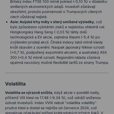
Britský index FTSE 100 mírně poklesl (-0,10 %) v důsledku
smíšených ekonomických údajů. Investoři zůstávají
obezřetní, protože podrobnosti o Trumpových cílených
clech zůstávají nejisté.
Asie: Asijské trhy měly v úterý smíšené výsledky
, což
bylo způsobeno vybíráním zisků a nejistotou ohledně cel.
Hongkongský Hang Seng (-2,03 %) táhly dolů
technologické a EV akcie, zejména Xiaomi (-5,4 %) po
zvýšeném prodeji akcií. Čínské indexy také mírně klesly
kvůli obavám z ocenění. Naopak japonský Nikkei vzrostl
(+0,7 %), podpořený exportními akciemi, a australský ASX
200 (+0,4 %) mírně vzrostl. Regionální nálada zůstává
opatrná navzdory možné flexibilitě tarifů ze strany Trumpa.
Volatilita
Volatilita se výrazně snížila
, když akcie v pondělí rostly,
přičemž VIX klesl na 17.48 (-9.34 %), což odráží sníženou
úzkost investorů. Index VVIX neboli "volatilita volatility"
prudce klesl a dostal se nejníže od července 2024, což
signalizuje očekávání snížení krátkodobých tržních šoků. V