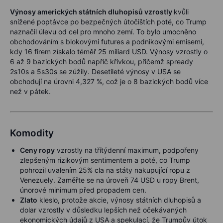
Výnosy amerických státních dluhopisů vzrostly
kvůli
snížené poptávce po bezpečných útočištích poté, co Trump
naznačil úlevu od cel pro mnoho zemí. To bylo umocněno
obchodováním s blokovými futures a podnikovými emisemi,
kdy 16 firem získalo téměř 25 miliard USD. Výnosy vzrostly o
6 až 9 bazických bodů napříč křivkou, přičemž spready
2s10s a 5s30s se zúžily. Desetileté výnosy v USA se
obchodují na úrovni 4,327 %, což je o 8 bazických bodů více
než v pátek.
Komodity
Ceny ropy
vzrostly na třítýdenní maximum, podpořeny
zlepšeným rizikovým sentimentem a poté, co Trump
pohrozil uvalením 25% cla na státy nakupující ropu z
Venezuely. Zaměřte se na úroveň 74 USD u ropy Brent,
únorové minimum před propadem cen.
Zlato
kleslo, protože akcie, výnosy státních dluhopisů a
dolar vzrostly v důsledku lepších než očekávaných
ekonomických údajů z USA a spekulací, že Trumpův útok