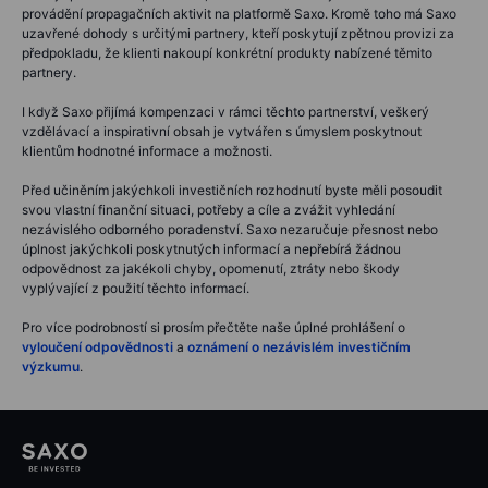
provádění propagačních aktivit na platformě Saxo. Kromě toho má Saxo
uzavřené dohody s určitými partnery, kteří poskytují zpětnou provizi za
předpokladu, že klienti nakoupí konkrétní produkty nabízené těmito
partnery.
I když Saxo přijímá kompenzaci v rámci těchto partnerství, veškerý
vzdělávací a inspirativní obsah je vytvářen s úmyslem poskytnout
klientům hodnotné informace a možnosti.
Před učiněním jakýchkoli investičních rozhodnutí byste měli posoudit
svou vlastní finanční situaci, potřeby a cíle a zvážit vyhledání
nezávislého odborného poradenství. Saxo nezaručuje přesnost nebo
úplnost jakýchkoli poskytnutých informací a nepřebírá žádnou
odpovědnost za jakékoli chyby, opomenutí, ztráty nebo škody
vyplývající z použití těchto informací.
Pro více podrobností si prosím přečtěte naše úplné prohlášení o
vyloučení odpovědnosti
a
oznámení o nezávislém investičním
výzkumu
.