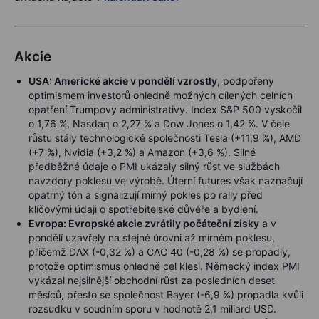
Akcie
USA: Americké akcie v pondělí vzrostly
, podpořeny
optimismem investorů ohledně možných cílených celních
opatření Trumpovy administrativy. Index S&P 500 vyskočil
o 1,76 %, Nasdaq o 2,27 % a Dow Jones o 1,42 %. V čele
růstu stály technologické společnosti Tesla (+11,9 %), AMD
(+7 %), Nvidia (+3,2 %) a Amazon (+3,6 %). Silné
předběžné údaje o PMI ukázaly silný růst ve službách
navzdory poklesu ve výrobě. Úterní futures však naznačují
opatrný tón a signalizují mírný pokles po rally před
klíčovými údaji o spotřebitelské důvěře a bydlení.
Evropa: Evropské akcie zvrátily počáteční zisky
a v
pondělí uzavřely na stejné úrovni až mírném poklesu,
přičemž DAX (-0,32 %) a CAC 40 (-0,28 %) se propadly,
protože optimismus ohledně cel klesl. Německý index PMI
vykázal nejsilnější obchodní růst za posledních deset
měsíců, přesto se společnost Bayer (-6,9 %) propadla kvůli
rozsudku v soudním sporu v hodnotě 2,1 miliard USD.