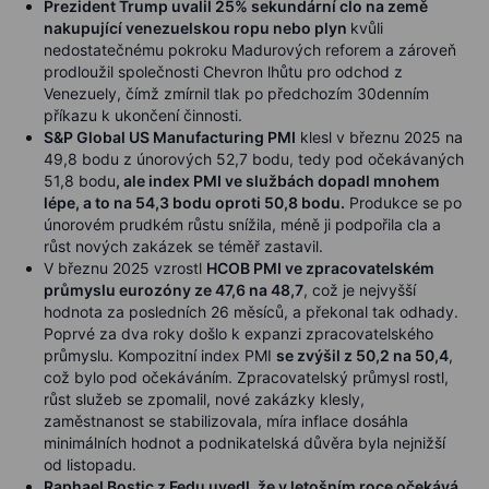
Prezident Trump uvalil 25% sekundární clo na země
nakupující venezuelskou ropu nebo plyn
kvůli
nedostatečnému pokroku Madurových reforem a zároveň
prodloužil společnosti Chevron lhůtu pro odchod z
Venezuely, čímž zmírnil tlak po předchozím 30denním
příkazu k ukončení činnosti.
S&P Global US Manufacturing PMI
klesl v březnu 2025 na
49,8 bodu z únorových 52,7 bodu, tedy pod očekávaných
51,8 bodu
, ale index PMI ve službách dopadl mnohem
lépe, a to na 54,3 bodu oproti 50,8 bodu.
Produkce se po
únorovém prudkém růstu snížila, méně ji podpořila cla a
růst nových zakázek se téměř zastavil.
V březnu 2025 vzrostl
HCOB PMI ve zpracovatelském
průmyslu eurozóny ze 47,6 na 48,7
, což je nejvyšší
hodnota za posledních 26 měsíců, a překonal tak odhady.
Poprvé za dva roky došlo k expanzi zpracovatelského
průmyslu. Kompozitní index PMI
se zvýšil z 50,2 na 50,4
,
což bylo pod očekáváním. Zpracovatelský průmysl rostl,
růst služeb se zpomalil, nové zakázky klesly,
zaměstnanost se stabilizovala, míra inflace dosáhla
minimálních hodnot a podnikatelská důvěra byla nejnižší
od listopadu.
Raphael Bostic z Fedu uvedl, že v letošním roce očekává