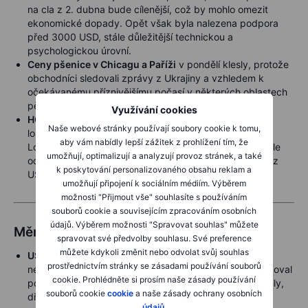
na cla z 2. dubna bude cílenější, což by mohlo omezit
ekonomické dopady. Opět však byla nalezena podpora
před 3000 USD, stále důležitější technickou a
psychologickou úrovní.
Ceny pšenice v Chicagu a Paříži
v pondělí klesly, protože
obchodníci sledovali zprávy z Ukrajiny a vzhledem k
očekávanému příznivějšímu počasí v některých oblastech
pěstování pšenice ve světě, zejména ve Francii.
Využívání cookies
HG měď
klesla poté, co našla odpor před 5,20 USD,
Naše webové stránky používají soubory cookie k tomu,
loňským rekordním maximem, přičemž prémie nad
aby vám nabídly lepší zážitek z prohlížení tím, že
Londýnem se zúžila na 13 %, protože obchodníci nadále
umožňují, optimalizují a analyzují provoz stránek, a také
odhadují případnou výši příchozích cel na dovoz mědi z
k poskytování personalizovaného obsahu reklam a
USA.
umožňují připojení k sociálním médiím. Výběrem
možnosti "Přijmout vše" souhlasíte s používáním
souborů cookie a souvisejícím zpracováním osobních
údajů. Výběrem možnosti "Spravovat souhlas" můžete
Měny
spravovat své předvolby souhlasu. Své preference
můžete kdykoli změnit nebo odvolat svůj souhlas
USD
dosáhl třítýdenního maxima poté, co březnový
prostřednictvím stránky se zásadami používání souborů
neočekávaný nárůst indexu PMI ve službách kompenzoval
cookie. Prohlédněte si prosím naše zásady používání
pokles ve výrobě. Trump plánuje nová cla na automobily,
souborů cookie
cookie
a naše zásady ochrany osobních
dřevo a dřevotřísku s možnými výjimkami pro některé
údajů
.