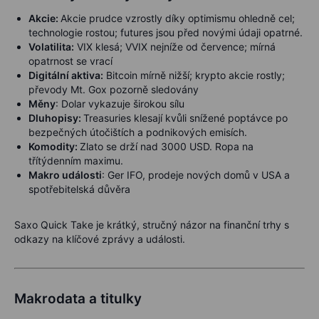
Akcie:
A
kcie prudce vzrostly díky optimismu ohledně cel;
technologie rostou; futures jsou před novými údaji opatrné.
Volatilita:
VIX klesá; VVIX nejníže od července; mírná
opatrnost se vrací
Digitální aktiva:
Bitcoin mírně nižší; krypto akcie rostly;
převody Mt. Gox pozorně sledovány
Měny
: Dolar vykazuje širokou sílu
Dluhopisy:
Treasuries klesají kvůli snížené poptávce po
bezpečných útočištích a podnikových emisích.
Komodity:
Zlato se drží nad 3000 USD. Ropa na
třítýdenním maximu.
Makro události
: Ger IFO, prodeje nových domů v USA a
spotřebitelská důvěra
Saxo Quick Take je krátký, stručný názor na finanční trhy s
odkazy na klíčové zprávy a události.
Makrodata a titulky