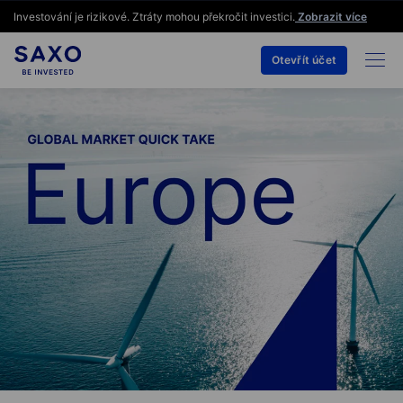
Investování je rizikové. Ztráty mohou překročit investici.
Zobrazit více
Otevřít účet