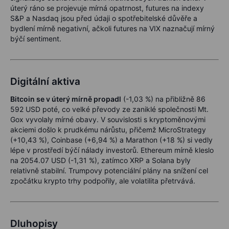
úterý ráno se projevuje mírná opatrnost, futures na indexy
S&P a Nasdaq jsou před údaji o spotřebitelské důvěře a
bydlení mírně negativní, ačkoli futures na VIX naznačují mírný
býčí sentiment.
Digitální aktiva
Bitcoin se v úterý mírně propadl
(-1,03 %) na přibližně 86
592 USD poté, co velké převody ze zaniklé společnosti Mt.
Gox vyvolaly mírné obavy. V souvislosti s kryptoměnovými
akciemi došlo k prudkému nárůstu, přičemž MicroStrategy
(+10,43 %), Coinbase (+6,94 %) a Marathon (+18 %) si vedly
lépe v prostředí býčí nálady investorů. Ethereum mírně kleslo
na 2054.07 USD (-1,31 %), zatímco XRP a Solana byly
relativně stabilní. Trumpovy potenciální plány na snížení cel
zpočátku krypto trhy podpořily, ale volatilita přetrvává.
Dluhopisy