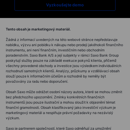
Vyzkoušejte demo
Tento obsah je marketingový materiál.
Žádná z informací uvedených na této webové stránce nepředstavuje
nabídku, výzvu ani pobídku k nákupu nebo prodeji jakéhokoli finančního
instrumentu, ani není finančním, investičním nebo obchodním
poradenstvím. Saxo Bank A/S a její subjekty v rámci Saxo Bank Group
poskytují služby pouze na základě exekuce pokynů klienta, přičemž
všechny provedené obchody a investice jsou výsledkem individuálních
rozhodnutí samotných klientů. Analýzy, průzkumy a vzdělávací obsah
slouží pouze k informačním účelům a rozhodně by neměly být
považovány za radu nebo doporučení.
Obsah Saxo může odrážet osobní názory autora, které se mohou změnit
bez předchozího upozornění. Zmínky konkrétních finančních
instrumentů jsou pouze ilustrační a mohou sloužit k objasnění témat
finanční gramotnosti. Obsah klasifikovaný jako investiční výzkum je
marketingový materiál a nesplňuje právní požadavky na nezávislý
výzkum.
Saxo je partnerem společností, které Saxo odměňují za umožnění