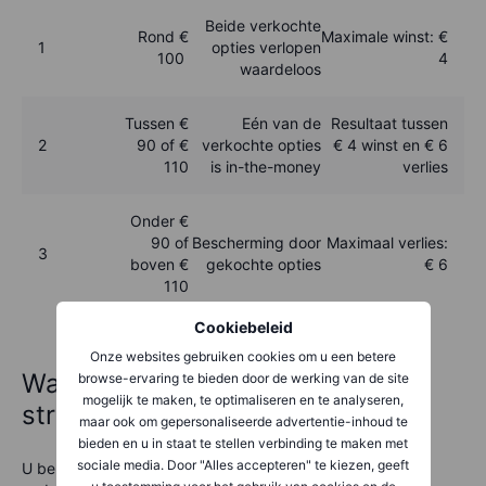
Beide verkochte
Rond €
Maximale winst: €
1
opties verlopen
100
4
waardeloos
Tussen €
Eén van de
Resultaat tussen
2
90 of €
verkochte opties
€ 4 winst en € 6
110
is in-the-money
verlies
Onder €
90 of
Bescherming door
Maximaal verlies:
3
boven
€
gekochte opties
€ 6
110
Cookiebeleid
Onze websites gebruiken cookies om u een betere
Wanneer bent u blij met deze
browse-ervaring te bieden door de werking van de site
mogelijk te maken, te optimaliseren en te analyseren,
strategie?
maar ook om gepersonaliseerde advertentie-inhoud te
bieden en u in staat te stellen verbinding te maken met
sociale media. Door "Alles accepteren" te kiezen, geeft
U bent het meest tevreden wanneer de koers van de