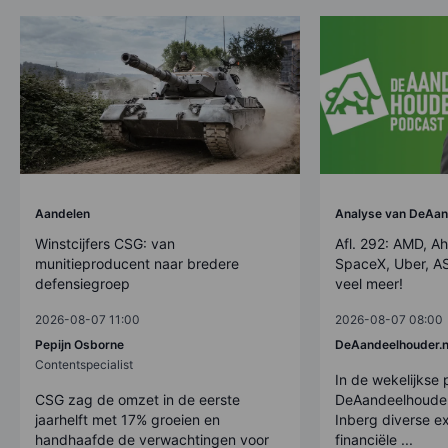
Aandelen
Analyse van DeAan
Winstcijfers CSG: van
Afl. 292: AMD, Ah
munitieproducent naar bredere
SpaceX, Uber, AS
defensiegroep
veel meer!
2026-08-07 11:00
2026-08-07 08:00
Pepijn Osborne
DeAandeelhouder.n
Contentspecialist
In de wekelijkse
CSG zag de omzet in de eerste
DeAandeelhouder
jaarhelft met 17% groeien en
Inberg diverse ex
handhaafde de verwachtingen voor
financiële ...