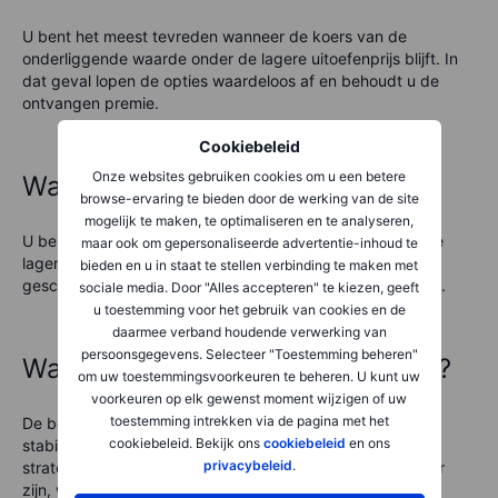
U bent het meest tevreden wanneer de koers van de
onderliggende waarde onder de lagere uitoefenprijs blijft. In
dat geval lopen de opties waardeloos af en behoudt u de
ontvangen premie.
Cookiebeleid
Onze websites gebruiken cookies om u een betere
Wanneer bent u niet blij?
browse-ervaring te bieden door de werking van de site
mogelijk te maken, te optimaliseren en te analyseren,
U bent minder tevreden wanneer de koers stijgt boven de
maar ook om gepersonaliseerde advertentie-inhoud te
lagere uitoefenprijs. In dat geval ontstaat verlies op de
bieden en u in staat te stellen verbinding te maken met
geschreven call, dat kan oplopen tot het maximale verlies.
sociale media. Door "Alles accepteren" te kiezen, geeft
u toestemming voor het gebruik van cookies en de
daarmee verband houdende verwerking van
persoonsgegevens. Selecteer "Toestemming beheren"
Wanneer zet u deze strategie op?
om uw toestemmingsvoorkeuren te beheren. U kunt uw
voorkeuren op elk gewenst moment wijzigen of uw
toestemming intrekken via de pagina met het
De bear call spread wordt vaak ingezet wanneer u een
cookiebeleid. Bekijk ons
cookiebeleid
en ons
stabiele of licht dalende markt verwacht. Ook kan de
privacybeleid
.
strategie aantrekkelijk zijn wanneer callopties relatief duur
zijn, waardoor u meer premie ontvangt.