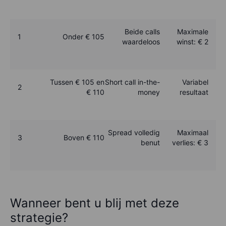
Beide calls
Maximale
1
Onder € 105
waardeloos
winst: € 2
Tussen € 105 en
Short call in-the-
Variabel
2
€ 110
money
resultaat
Spread volledig
Maximaal
3
Boven € 110
benut
verlies: € 3
Wanneer bent u blij met deze
strategie?