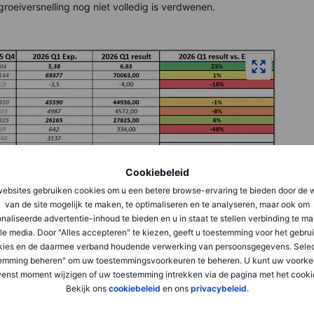
groeiversnelling nog niet volledig is verdwenen.
Cookiebeleid
ebsites gebruiken cookies om u een betere browse-ervaring te bieden door de 
van de site mogelijk te maken, te optimaliseren en te analyseren, maar ook om
naliseerde advertentie-inhoud te bieden en u in staat te stellen verbinding te m
le media. Door "Alles accepteren" te kiezen, geeft u toestemming voor het gebru
kies en de daarmee verband houdende verwerking van persoonsgegevens. Selec
emming beheren" om uw toestemmingsvoorkeuren te beheren. U kunt uw voorke
enst moment wijzigen of uw toestemming intrekken via de pagina met het cooki
Bekijk ons
cookiebeleid
en ons
privacybeleid
.
r Q1 2026 geupdate op 5 mei 2026 op basis van