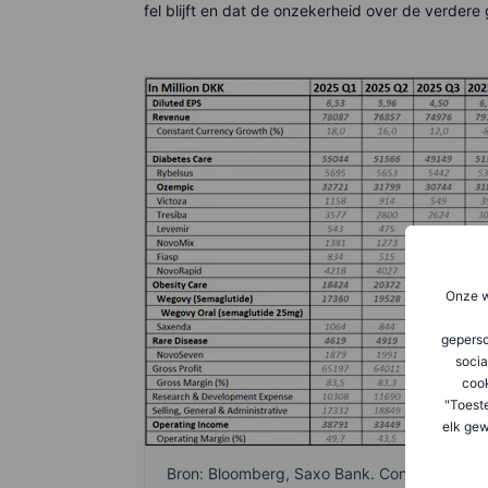
fel blijft en dat de onzekerheid over de verdere 
Onze w
geperso
socia
coo
"Toest
elk gew
Bron: Bloomberg, Saxo Bank. Consensus voo