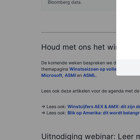
Bloomberg data.
Houd met ons het winstseiz
De komende weken bespreken we de belangrijkst
themapagina
Winstseizoen op volle toeren
, wa
Microsoft
,
ASMI
en
ASML
.
Lees ook deze artikelen voor de agenda met de e
=> Lees ook:
Winstcijfers AEX & AMX: dit zijn d
=> Lees ook:
Blik op Amerika: dit wordt belangr
Uitnodiging webinar: Leer 