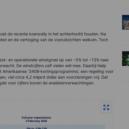
moet de recente koersrally in het achterhoofd houden. Na
taten en de verhoging van de vooruitzichten welkom. Toch
zet- en operationele winstgroei op van −5% tot −13% naar
rwacht. De winstcijfers zelf vielen wél mee. Daarbij hielp
het Amerikaanse '340B‑kortingsprogramma', een regeling voor
en, viel circa 4,2 miljard dollar aan voorzieningen vrij. Dat
gde voor cijfers boven de analistenverwachtingen.