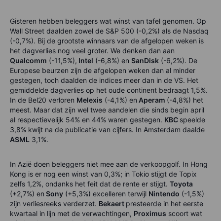
Gisteren hebben beleggers wat winst van tafel genomen. Op
Wall Street daalden zowel de S&P 500 (-0,2%) als de Nasdaq
(-0,7%). Bij de grootste winnaars van de afgelopen weken is
het dagverlies nog veel groter. We denken dan aan
Qualcomm
(-11,5%),
Intel
(-6,8%) en
SanDisk
(-6,2%). De
Europese beurzen zijn de afgelopen weken dan al minder
gestegen, toch daalden de indices meer dan in de VS. Het
gemiddelde dagverlies op het oude continent bedraagt 1,5%.
In de Bel20 verloren
Melexis
(-4,1%) en
Aperam
(-4,8%) het
meest. Maar dat zijn wel twee aandelen die sinds begin april
al respectievelijk 54% en 44% waren gestegen.
KBC
speelde
3,8% kwijt na de publicatie van cijfers. In Amsterdam daalde
ASML
3,1%.
In Azië doen beleggers niet mee aan de verkoopgolf. In Hong
Kong is er nog een winst van 0,3%; in Tokio stijgt de Topix
zelfs 1,2%, ondanks het feit dat de rente er stijgt.
Toyota
(+2,7%) en
Sony
(+5,3%) excelleren terwijl
Nintendo
(-1,5%)
zijn verliesreeks verderzet.
Bekaert
presteerde in het eerste
kwartaal in lijn met de verwachtingen,
Proximus
scoort wat