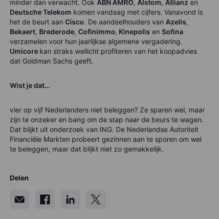
minder dan verwacht. Ook
ABN AMRO
,
Alstom
,
Allianz
en
Deutsche Telekom
komen vandaag met cijfers. Vanavond is
het de beurt aan
Cisco
. De aandeelhouders van
Azelis
,
Bekaert
,
Brederode
,
Cofinimmo
,
Kinepolis
en
Sofina
verzamelen voor hun jaarlijkse algemene vergadering.
Umicore
kan straks wellicht profiteren van het koopadvies
dat Goldman Sachs geeft.
Wist je dat…
vier op vijf Nederlanders niet beleggen? Ze sparen wel, maar
zijn te onzeker en bang om de stap naar de beurs te wagen.
Dat blijkt uit onderzoek van ING. De Nederlandse Autoriteit
Financiële Markten probeert gezinnen aan te sporen om wel
te beleggen, maar dat blijkt niet zo gemakkelijk.
Delen