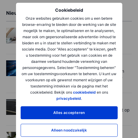
Cookiebeleid
Nieuwste artikelen
Onze websites gebruiken cookies om u een betere
browse-ervaring te bieden door de werking van de site
Aandelen
2026-08-06 08:04
mogelijk te maken, te optimaliseren en te analyseren,
maar ook om gepersonaliseerde advertentie-inhoud te
Xior toont zijn prijsmacht op een krappe
bieden en u in staat te stellen verbinding te maken met
kotenmarkt
sociale media. Door "Alles accepteren" te kiezen, geeft
u toestemming voor het gebruik van cookies en de
daarmee verband houdende verwerking van
Aandelen
2026-07-31 08:30
persoonsgegevens. Selecteer "Toestemming beheren"
Sterke vraag en chiptekorten bij Apple en
om uw toestemmingsvoorkeuren te beheren. U kunt uw
Amazon, maar beleggers trekken andere
voorkeuren op elk gewenst moment wijzigen of uw
conclusies
toestemming intrekken via de pagina met het
cookiebeleid. Bekijk ons
cookiebeleid
en ons
privacybeleid
.
Aandelen
2026-07-31 07:39
Proximus houdt stand in eigen land, zicht op
Alles accepteren
beterschap voor Proximus Global.
Alleen noodzakelijk
Aandelen
2026-07-30 07:49