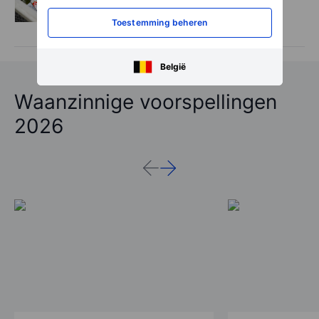
WK geeft AB InBev vleugels, maar wat
Toestemming beheren
gebeurt er daarna?
België
Waanzinnige voorspellingen
2026