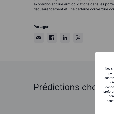
exposition accrue aux obligations dans les porte
risque/rendement et une certaine couverture con
Partager
Nos si
perm
conten
chois
Prédictions choc 2
donné
préfére
con
consu