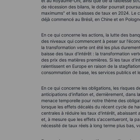
et au Royaume-Uni, ainsi que de la faiblesse st
de récession des bilans, le dollar pourrait poursu
maximums" et les baisses de taux en 2024. Le c
déjà commencé au Brésil, en Chine et en Pologne,
En ce qui concerne les actions, la lutte des banqu
des niveaux qui commencent à peser sur l'économ
la transformation verte ont été les plus durement
baisse des taux d'intérêt : la transformation ver
des prix des matières premières. Si les taux d'i
ralentissent en Europe en raison de la stagflation
consommation de base, les services publics et le
En ce qui concerne les obligations, les risques 
anticipations d'inflation et, dernièrement, dans 
menace temporelle pour notre thème des obligat
lorsque les effets décalés du récent cycle de ha
centrales à réduire les taux d'intérêt, abaissant
et, à mesure que les effets s'accentueront, la pa
nécessité de taux réels à long terme plus bas, vo