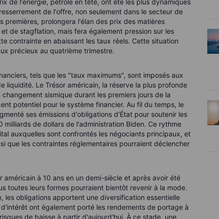
ix de l'énergie, pétrole en tête, ont été les plus dynamiques
resserrement de l'offre, non seulement dans le secteur de
s premières, prolongera l'élan des prix des matières
n et de stagflation, mais fera également pression sur les
 contrainte en abaissant les taux réels. Cette situation
aux précieux au quatrième trimestre.
inanciers, tels que les "taux maximums", sont imposés aux
 liquidité. Le Trésor américain, la réserve la plus profonde
 un changement sismique durant les premiers jours de la
nt potentiel pour le système financier. Au fil du temps, le
enté ses émissions d'obligations d'État pour soutenir les
illiards de dollars de l'administration Biden. Ce rythme
ital auxquelles sont confrontés les négociants principaux, et
si que les contraintes réglementaires pourraient déclencher
or américain à 10 ans en un demi-siècle et après avoir été
us toutes leurs formes pourraient bientôt revenir à la mode.
es obligations apportent une diversification essentielle
x d'intérêt ont également porté les rendements de portage à
isques de baisse à partir d'aujourd'hui. À ce stade, une