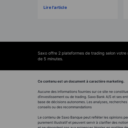
Lire l'article
Saxo offre 2 plateformes de trading selon votr
de 5 minutes.
Ce contenu est un document à caractère marketing.
Aucune des informations fournies sur ce site ne constitue
d’investissement ou de trading. Saxo Bank A/S et ses ent
base de décisions autonomes. Les analyses, recherches e
conseils ou des recommandations
Le contenu de Saxo Banque peut refléter les opinions pers
purement illustratif et peuvent servir à clarifier des n
et ne répondent pas aux exigences légales en matière d