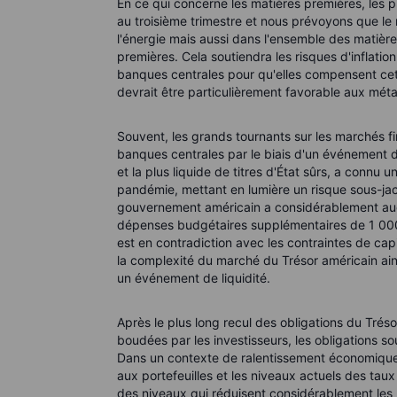
En ce qui concerne les matières premières, les pr
au troisième trimestre et nous prévoyons que le 
l'énergie mais aussi dans l'ensemble des matière
premières. Cela soutiendra les risques d'inflatio
banques centrales pour qu'elles compensent cette
devrait être particulièrement favorable aux mét
Souvent, les grands tournants sur les marchés f
banques centrales par le biais d'un événement de
et la plus liquide de titres d'État sûrs, a connu
pandémie, mettant en lumière un risque sous-jace
gouvernement américain a considérablement augm
dépenses budgétaires supplémentaires de 1 000 m
est en contradiction avec les contraintes de cap
la complexité du marché du Trésor américain ain
un événement de liquidité.
Après le plus long recul des obligations du Trés
boudées par les investisseurs, les obligations so
Dans un contexte de ralentissement économique, l
aux portefeuilles et les niveaux actuels des tau
des niveaux qui réduisent considérablement les r