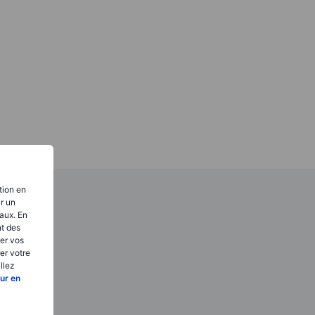
tion en
ir un
aux. En
nt des
er vos
er votre
llez
ur en