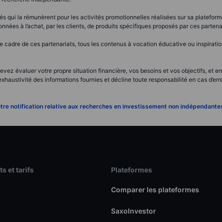
s qui la rémunèrent pour les activités promotionnelles réalisées sur sa platefor
nnées à l’achat, par les clients, de produits spécifiques proposés par ces partena
adre de ces partenariats, tous les contenus à vocation éducative ou inspirationn
vez évaluer votre propre situation financière, vos besoins et vos objectifs, et en
’exhaustivité des informations fournies et décline toute responsabilité en cas d’e
tre notification relative aux recherches en investissement non indépendante
s et tarifs
Plateformes
Comparer les plateformes
SaxoInvestor