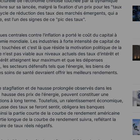
ructurelle de l'économie chinoise touchée par la dynamique
ivre sur sa lancée, malgré la fixation d'un prix pour les "taux
ycle de réduction des taux des marchés émergents, qui a
 est l'un des signes de ce "pic des taux".
es centrales contre l'inflation a porté le coût du capital à
ie mondiale. Les industries à forte intensité de capital de
 touchées et c'est là que réside la motivation politique de la
te n'est pas viable aux niveaux actuels des taux d'intérêt et
ntérêt atteignent leur maximum et que les dépenses
, les secteurs défensifs tels que l'énergie, les biens de
s soins de santé devraient offrir les meilleurs rendements.
de stagflation et de hausse prolongée observés dans les
la hausse des prix de l'énergie, peuvent constituer une
ions à long terme. Toutefois, un ralentissement économique,
usse des taux se feront sentir, obligera les banques
 ainsi la partie courte de la courbe de rendement américaine
rtie longue de la courbe de rendement suivra, reflétant la
ire de taux réels négatifs.