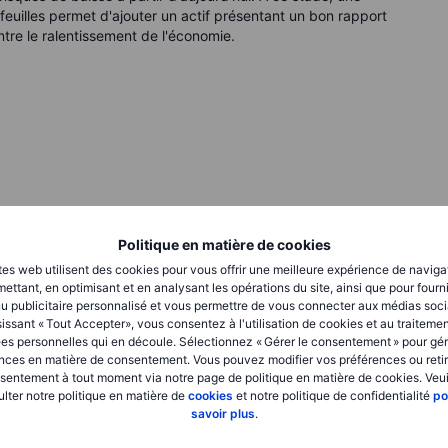
feuilles permet d'ajouter un actif présentant un bon rapport
tre le ralentissement de l'économie.
Politique en matière de cookies
tes web utilisent des cookies pour vous offrir une meilleure expérience de naviga
ettant, en optimisant et en analysant les opérations du site, ainsi que pour fourn
u publicitaire personnalisé et vous permettre de vous connecter aux médias soci
issant « Tout Accepter», vous consentez à l'utilisation de cookies et au traiteme
026
es personnelles qui en découle. Sélectionnez « Gérer le consentement » pour gér
nces en matière de consentement. Vous pouvez modifier vos préférences ou retir
sentement à tout moment via notre page de politique en matière de cookies. Veui
lter notre politique en matière de
cookies
et notre politique de confidentialité
po
savoir plus
.