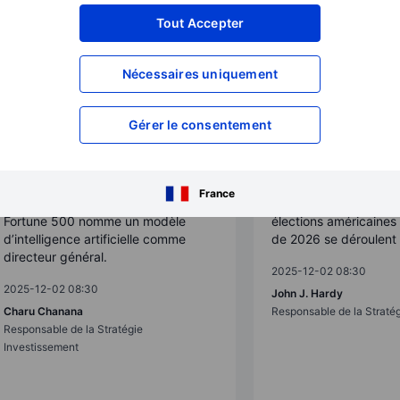
Tout Accepter
Nécessaires uniquement
Gérer le consentement
Prévisions chocs
Prévisions chocs
France
Une entreprise du classement
Malgré certaines inqui
Fortune 500 nomme un modèle
élections américaine
d’intelligence artificielle comme
de 2026 se déroulent 
directeur général.
2025-12-02 08:30
2025-12-02 08:30
John J. Hardy
Charu Chanana
Responsable de la Straté
Responsable de la Stratégie
Investissement