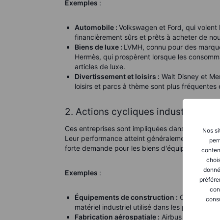
Exemples
:
Automobile :
Volkswagen et Ford, qui voient
financièrement sûrs et prêts à acheter de no
Biens de luxe :
LVMH, connu pour des marque
Hermès, qui prospèrent lorsque les consomm
articles de luxe.
Divertissement et loisirs :
Walt Disney et Mer
loisirs et parcs à thème sont plus fréquent
2. Actions cycliques industrielles
Ces entreprises sont impliquées dans des secteurs 
Nos si
Leur performance atteint généralement son apo
perm
forte demande pour les biens d'équipement et le
conten
chois
donné
Exemples
:
préfére
con
Équipements de construction :
Caterpillar 
consu
matériel industriel utilisé dans les projets de 
Fabrication aérospatiale :
Airbus et Boeing,