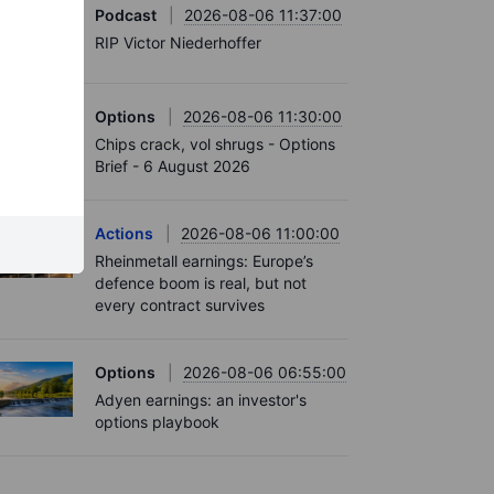
Podcast
2026-08-06 11:37:00
RIP Victor Niederhoffer
Options
2026-08-06 11:30:00
Chips crack, vol shrugs - Options
Brief - 6 August 2026
Actions
2026-08-06 11:00:00
Rheinmetall earnings: Europe’s
defence boom is real, but not
every contract survives
Options
2026-08-06 06:55:00
Adyen earnings: an investor's
options playbook