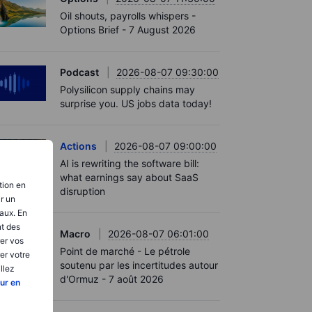
Oil shouts, payrolls whispers -
Options Brief - 7 August 2026
Podcast
2026-08-07 09:30:00
Polysilicon supply chains may
surprise you. US jobs data today!
Actions
2026-08-07 09:00:00
AI is rewriting the software bill:
what earnings say about SaaS
tion en
disruption
ir un
aux. En
nt des
Macro
2026-08-07 06:01:00
er vos
Point de marché - Le pétrole
er votre
soutenu par les incertitudes autour
llez
d'Ormuz - 7 août 2026
ur en