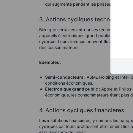
qui augmente pendant les phases d'expansi
3. Actions cycliques technologiqu
Bien que certaines entreprises technologiques s
appareils électroniques grand public ou des log
cyclique. Leurs revenus peuvent fluctuer consi
des consommateurs.
Exemples
:
Semi-conducteurs :
ASML Holding et Intel,
conditions économiques.
Électronique grand public :
Apple et Philips
économique, les consommateurs étant plus d
4. Actions cycliques financières
Les institutions financières, y compris les banq
cycliques car leurs profits sont étroitement liés 
et la demande de crédit.