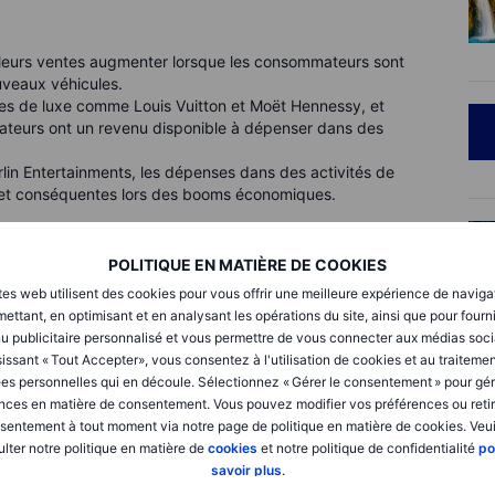
 leurs ventes augmenter lorsque les consommateurs sont
uveaux véhicules.
s de luxe comme Louis Vuitton et Moët Hennessy, et
ateurs ont un revenu disponible à dépenser dans des
lin Entertainments, les dépenses dans des activités de
es et conséquentes lors des booms économiques.
POLITIQUE EN MATIÈRE DE COOKIES
tels que la fabrication, la construction et l'infrastructure.
tes web utilisent des cookies pour vous offrir une meilleure expérience de naviga
gée lors des périodes de croissance économique, face à une
ettant, en optimisant et en analysant les opérations du site, ainsi que pour fourn
s projets de construction.
u publicitaire personnalisé et vous permettre de vous connecter aux médias soci
issant « Tout Accepter», vous consentez à l'utilisation de cookies et au traiteme
es personnelles qui en découle. Sélectionnez « Gérer le consentement » pour gér
nces en matière de consentement. Vous pouvez modifier vos préférences ou retir
sentement à tout moment via notre page de politique en matière de cookies. Veui
et Komatsu, qui produisent des machines lourdes et du
lter notre politique en matière de
cookies
et notre politique de confidentialité
po
construction et d'infrastructure.
savoir plus
.
 qui dépendent de la demande pour les avions commerciaux