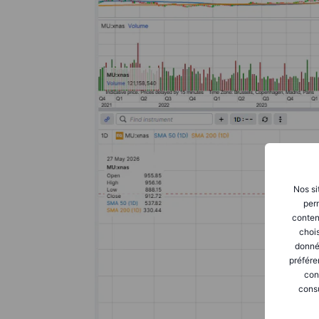
Nos si
perm
conten
chois
donné
préfére
con
consu