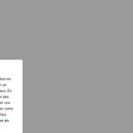
tion en
ir un
aux. En
nt des
er vos
er votre
llez
ur en