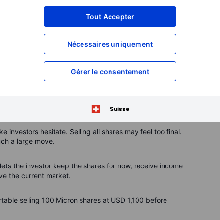
Tout Accepter
Nécessaires uniquement
Gérer le consentement
nt for shareholders who may want to optimise yield without
hot 27 May 2026)
est shareholders
Suisse
e investors hesitate. Selling all shares may feel too final.
uch a large move.
 lets the investor keep the shares for now, receive income
ove the current market.
table selling 100 Micron shares at USD 1,100 before