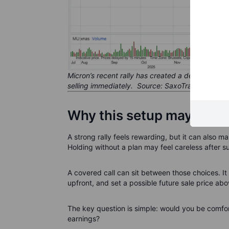
Micron’s recent rally has created a decision poi
selling immediately. Source: SaxoTrader
(snaps
Why this setup may inter
A strong rally feels rewarding, but it can also mak
Holding without a plan may feel careless after s
A covered call can sit between those choices. It
upfront, and set a possible future sale price ab
The key question is simple: would you be comfor
earnings?