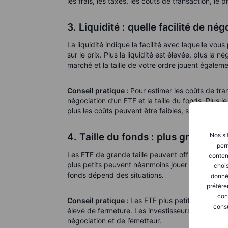
les frais, les taxes, les coûts de transaction, le p
3. Liquidité : quelle facilité de nég
La liquidité indique la facilité avec laquelle vo
sur le prix. Plus la liquidité est élevée, plus la
marché et la taille de votre ordre jouent égaleme
Conseil pratique :
Pour estimer les coûts de tran
négociation d’un ETF et la taille du fonds. Plus 
plus les coûts peuvent être faibles, sans qu’il exi
Nos si
4. Taille du fonds : plus grand est-
perm
Les ETF de grande taille peuvent offrir certains
conten
plus petits peuvent néanmoins jouer un rôle spéci
chois
fonds dépend des situations.
donné
préfére
con
Conseil pratique :
Les ETF plus petits peuvent ê
consu
élevé de fermeture. Les investisseurs tiennent d
négociation et de l’émetteur.