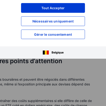
Tout Accepter
s clés)
nés aux investisseurs particuliers fournissent un document
Nécessaires uniquement
cture du produit et de la réglementation applicable.
tir, s’il est disponible. Portez notamment attention à
Gérer le consentement
ce et au récapitulatif des frais. Le KID est utile pour
c d’autres documents du fonds et l’objectif d’investissement
Belgique
res points d’attention
s boursières et peuvent être négociés dans différentes
ge, même si l’exposition principale aux devises dépend des
raîner des coûts supplémentaires si elle diffère de celle de
 un ETF coté en dollars américains, des coûts de change