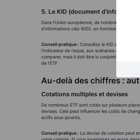
5. Le KID (document d’information
Dans l’Union européenne, de nombreux ETF desti
d’informations clés (KID), en fonction de la stru
Conseil pratique :
Consultez le KID avant d’inves
l’indicateur de risque, aux scénarios de performan
comparer, mais il doit être lu conjointement ave
de l’ETF.
Au-delà des chiffres : aut
Cotations multiples et devises
De nombreux ETF sont cotés sur plusieurs place
devises. Cela peut influencer les coûts de chan
actifs sous-jacents.
Conseil pratique :
La devise de cotation peut ent
votre compte. Si vous investissez en euros dans