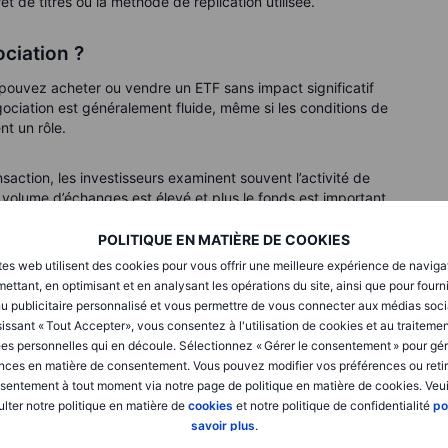
rêt de titres ou la méthode de réplication utilisée.
ociation ?
us pouvez acheter ou vendre un ETF sans impact significatif
 négociation est généralement fluide, même si les conditions de
nt un rôle.
saction, les investisseurs examinent souvent l’activité de
le volume d’échanges est élevé et plus le fonds est important,
ste de seuil fixe.
POLITIQUE EN MATIÈRE DE COOKIES
tes web utilisent des cookies pour vous offrir une meilleure expérience de naviga
il toujours meilleur ?
ettant, en optimisant et en analysant les opérations du site, ainsi que pour fourn
 avantages, comme une meilleure liquidité, mais les fonds
u publicitaire personnalisé et vous permettre de vous connecter aux médias soci
fique dans un portefeuille. Le risque de disparition d’un
issant « Tout Accepter», vous consentez à l'utilisation de cookies et au traiteme
es personnelles qui en découle. Sélectionnez « Gérer le consentement » pour gér
nces en matière de consentement. Vous pouvez modifier vos préférences ou retir
sentement à tout moment via notre page de politique en matière de cookies. Veui
tre moins activement négociés et présenter un risque plus
lter notre politique en matière de
cookies
et notre politique de confidentialité
po
onc souvent compte de la taille du fonds, de son activité de
savoir plus
.