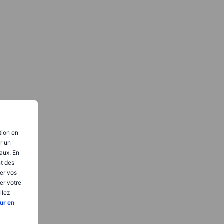
tion en
ir un
aux. En
nt des
er vos
er votre
llez
ur en