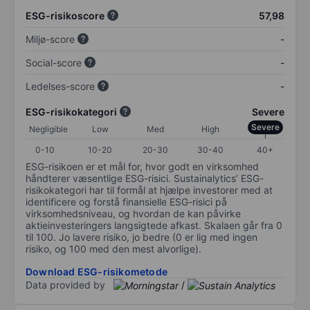
ESG-risikoscore
57,98
Miljø-score
-
Social-score
-
Ledelses-score
-
ESG-risikokategori
Severe
Severe
Negligible
Low
Med
High
0-10
10-20
20-30
30-40
40+
ESG-risikoen er et mål for, hvor godt en virksomhed
håndterer væsentlige ESG-risici. Sustainalytics’ ESG-
risikokategori har til formål at hjælpe investorer med at
identificere og forstå finansielle ESG-risici på
virksomhedsniveau, og hvordan de kan påvirke
aktieinvesteringers langsigtede afkast. Skalaen går fra 0
til 100. Jo lavere risiko, jo bedre (0 er lig med ingen
risiko, og 100 med den mest alvorlige).
Download ESG-risikometode
Data provided by
/