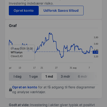
Investering indebærer risiko.
Opret konto
Udforsk Saxos tilbud
Graf
Chart
3,80
Line chart with 299 data points.
3,60
The chart has 1 X axis displaying categories.
07-aug-2026 19:30
3,40
WTI:xnys
3,34
The chart has 1 Y axis displaying values. Data ranges 
Close
3,43
3,20
jul
13
17
21
27
31
aug
7
End of interactive chart.
I dag
1 uge
1 md
3 mdr
6 mdr
1 år
Opret en konto
for at få adgang til flere diagrammer
og analyse værktøjer.
Godt at vide:
Investering i aktier giver typisk et positivt