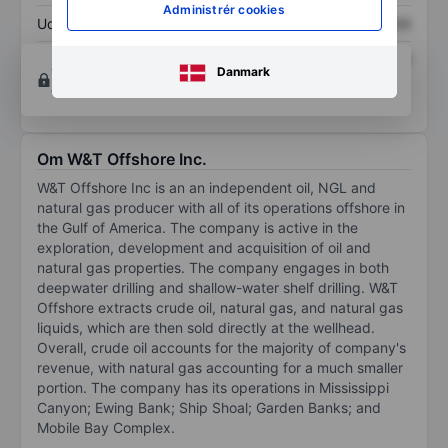
Administrér cookies
Udbytte pr. aktie
XXXXXXX
XXXXXXX
Afkast af egenkapital
XXXXXXX
XXXXXXX
Opret konto
for at få adgang til flere diagrammer
Danmark
og analyse værktøjer.
Om W&T Offshore Inc.
W&T Offshore Inc is an an independent oil, NGL and
natural gas producer with all of its operations offshore in
the Gulf of America. The company is active in the
exploration, development and acquisition of oil and
natural gas properties. The company engages in both
deepwater drilling and shallow-water shelf drilling. W&T
Offshore extracts crude oil, natural gas, and natural gas
liquids, which are then sold directly at the wellhead.
Overall, crude oil accounts for the majority of company's
revenue, with natural gas accounting for a much smaller
portion. The company has its operations in Mississippi
Canyon; Ewing Bank; Ship Shoal; Garden Banks; and
Mobile Bay Complex.