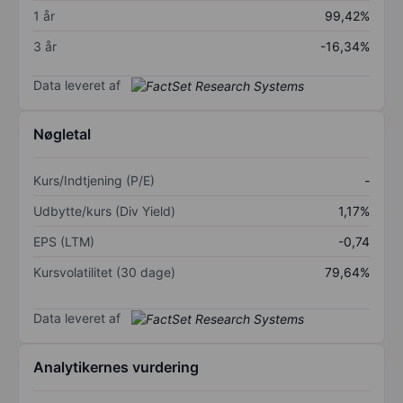
1 år
99,42%
3 år
-16,34%
Data leveret af
Nøgletal
Kurs/Indtjening (P/E)
-
Udbytte/kurs (Div Yield)
1,17%
EPS (LTM)
-0,74
Kursvolatilitet (30 dage)
79,64%
Data leveret af
Analytikernes vurdering