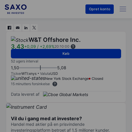
Opret konto
W&T Offshore Inc.
3,43
+0,09
/
+2,69%
20:10:00
Køb
52 ugers interval
1,50
5,08
Ticker
WTI:xnys
Valuta
USD
New York Stock Exchange
Closed
15 minutters forsinkelse
Data leveret af
Vil du i gang med at investere?
Handel med aktier på en prisvindende
investeringsplatform betroet af 1,5 millioner kunder.