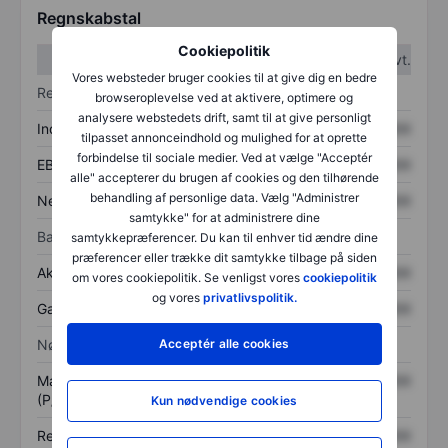
Regnskabstal
Cookiepolitik
1. kvt.
2. kvt.
Vores websteder bruger cookies til at give dig en bedre
Resultatopgørelse
browseroplevelse ved at aktivere, optimere og
analysere webstedets drift, samt til at give personligt
Indtægter
XXXXXXX
XXXXXXX
tilpasset annonceindhold og mulighed for at oprette
forbindelse til sociale medier. Ved at vælge "Acceptér
EBITDA
XXXXXXX
XXXXXXX
alle" accepterer du brugen af cookies og den tilhørende
behandling af personlige data. Vælg "Administrer
Nettoresultat
XXXXXXX
XXXXXXX
samtykke" for at administrere dine
Balance
samtykkepræferencer. Du kan til enhver tid ændre dine
præferencer eller trække dit samtykke tilbage på siden
Aktiver i alt
XXXXXXX
XXXXXXX
om vores cookiepolitik. Se venligst vores
cookiepolitik
og vores
privatlivspolitik.
Gæld
XXXXXXX
XXXXXXX
Nøgletal
Acceptér alle cookies
Markedsværdi/omsætning
XXXXXXX
XXXXXXX
(P/S)
Kun nødvendige cookies
Resultat pr. aktie (EPS)
XXXXXXX
XXXXXXX