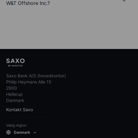
W&T Offshore Inc.?
Saxo Bank A/S (hovedkontor)
Philip Heymans Alle 15
2900
Hellerup
Danmark
Kontakt Saxo
Vælg region
Danmark