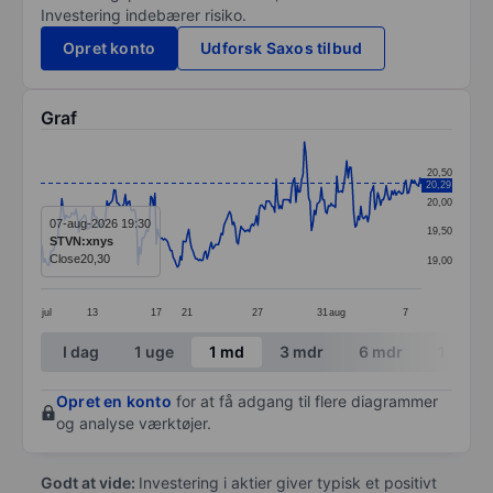
Investering indebærer risiko.
Opret konto
Udforsk Saxos tilbud
Graf
Chart
20,50
20,29
Line chart with 271 data points.
20,00
The chart has 1 X axis displaying categories.
07-aug-2026 19:30
19,50
STVN:xnys
The chart has 1 Y axis displaying values. Data ranges
Close
20,30
19,00
jul
13
17
21
27
31
aug
7
End of interactive chart.
I dag
1 uge
1 md
3 mdr
6 mdr
1 år
Opret en konto
for at få adgang til flere diagrammer
og analyse værktøjer.
Godt at vide:
Investering i aktier giver typisk et positivt