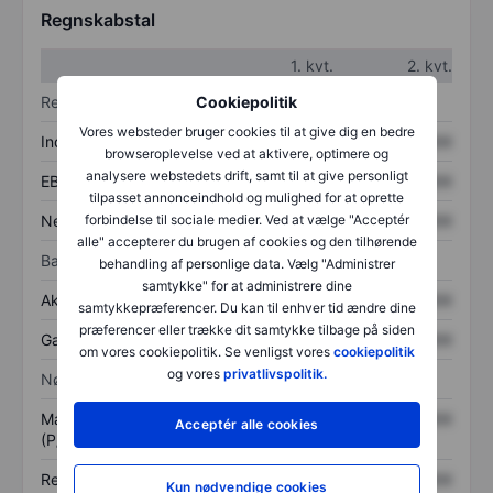
Regnskabstal
1. kvt.
2. kvt.
Cookiepolitik
Resultatopgørelse
Vores websteder bruger cookies til at give dig en bedre
Indtægter
XXXXXXX
XXXXXXX
browseroplevelse ved at aktivere, optimere og
analysere webstedets drift, samt til at give personligt
EBITDA
XXXXXXX
XXXXXXX
tilpasset annonceindhold og mulighed for at oprette
forbindelse til sociale medier. Ved at vælge "Acceptér
Nettoresultat
XXXXXXX
XXXXXXX
alle" accepterer du brugen af cookies og den tilhørende
Balance
behandling af personlige data. Vælg "Administrer
samtykke" for at administrere dine
Aktiver i alt
XXXXXXX
XXXXXXX
samtykkepræferencer. Du kan til enhver tid ændre dine
præferencer eller trække dit samtykke tilbage på siden
Gæld
XXXXXXX
XXXXXXX
om vores cookiepolitik. Se venligst vores
cookiepolitik
og vores
privatlivspolitik.
Nøgletal
Markedsværdi/omsætning
XXXXXXX
XXXXXXX
Acceptér alle cookies
(P/S)
Resultat pr. aktie (EPS)
XXXXXXX
XXXXXXX
Kun nødvendige cookies