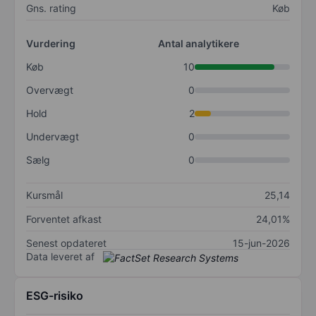
Gns. rating
Køb
Vurdering
Antal analytikere
Køb
10
Overvægt
0
Hold
2
Undervægt
0
Sælg
0
Kursmål
25,14
Forventet afkast
24,01%
Senest opdateret
15-jun-2026
Data leveret af
ESG-risiko