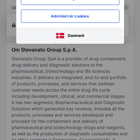
Udbytte pr. aktie
XXXXXXX
XXXXXXX
Administrér cookies
Afkast af egenkapital
XXXXXXX
XXXXXXX
Opret konto
for at få adgang til flere diagrammer
og analyse værktøjer.
Danmark
Om Stevanato Group S.p.A.
Stevanato Group SpA is a provider of drug containment,
drug delivery and diagnostic solutions to the
pharmaceutical, biotechnology and life sciences
industries. It delivers an integrated, end-to-end portfolio
of products, processes, and services that address
customer needs across the entire drug life cycle
including development, clinical, and commercial stages.
It has two segments; Biopharmaceutical and Diagnostic
Solutions which generates key revenue, includes all the
products, processes and services developed and
provided for the containment and delivery of
pharmaceutical and biotechnology drugs and reagents,
as well as the production of diagnostic consumables and
its other segment is Engineering. Geographically, It