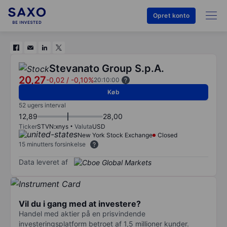
Opret konto
Stevanato Group S.p.A.
20,27
-0,02
/
-0,10%
20:10:00
Køb
52 ugers interval
12,89
28,00
Ticker
STVN:xnys
Valuta
USD
New York Stock Exchange
Closed
15 minutters forsinkelse
Data leveret af
Vil du i gang med at investere?
Handel med aktier på en prisvindende
investeringsplatform betroet af 1,5 millioner kunder.