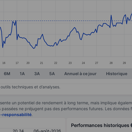
ories.
s. Data ranges from 18.86 to 20.98.
16
17
20
21
22
23
24
27
28
29
6M
1A
3A
5A
Annuel à ce jour
Historique
outils techniques et d’analyses.
sente un potentiel de rendement à long terme, mais implique égaleme
ces passées ne préjugent pas des performances futures. Les données 
n-responsabilité
.
Performances historiques
20,24
06-août-2026