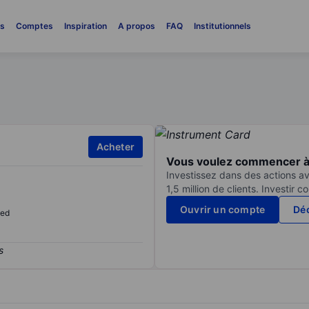
es
Comptes
Inspiration
A propos
FAQ
Institutionnels
Acheter
Vous voulez commencer à 
Investissez dans des actions av
1,5 million de clients. Investir 
Ouvrir un compte
Déc
sed