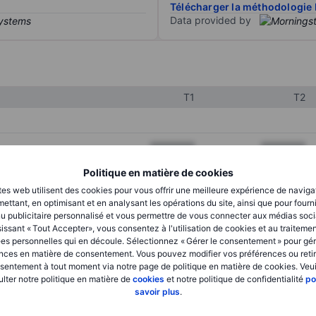
Télécharger la méthodologie 
Data provided by
T1
T2
XXXXXXX
XXXXXXX
XXXXXXX
XXXXXXX
Politique en matière de cookies
tes web utilisent des cookies pour vous offrir une meilleure expérience de naviga
XXXXXXX
XXXXXXX
ettant, en optimisant et en analysant les opérations du site, ainsi que pour fourn
u publicitaire personnalisé et vous permettre de vous connecter aux médias soci
issant « Tout Accepter», vous consentez à l'utilisation de cookies et au traiteme
es personnelles qui en découle. Sélectionnez « Gérer le consentement » pour gér
XXXXXXX
XXXXXXX
nces en matière de consentement. Vous pouvez modifier vos préférences ou retir
sentement à tout moment via notre page de politique en matière de cookies. Veui
XXXXXXX
XXXXXXX
lter notre politique en matière de
cookies
et notre politique de confidentialité
po
savoir plus
.