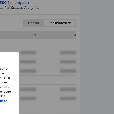
ESG (en anglais)
/
Par an
Par trimestre
T3
T4
XXXXXXX
XXXXXXX
XXXXXXX
XXXXXXX
tion en
XXXXXXX
XXXXXXX
ir un
aux. En
nt des
er vos
XXXXXXX
XXXXXXX
er votre
llez
XXXXXXX
XXXXXXX
ur en