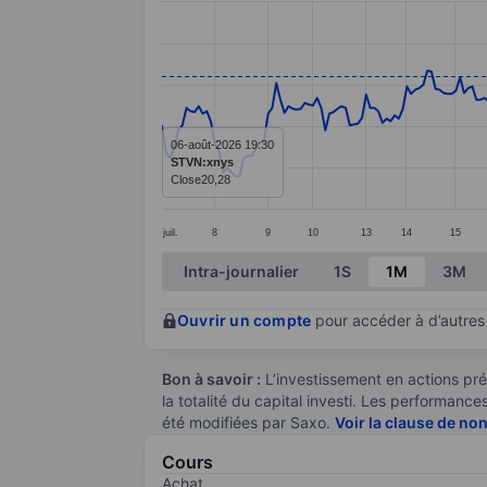
Line chart with 272 data points.
The chart has 1 X axis displaying categ
The chart has 1 Y axis displaying value
06-août-2026 19:30
STVN:xnys
Close
20,28
juil.
8
9
10
13
14
15
End of interactive chart.
Intra-journalier
1S
1M
3M
Ouvrir un compte
pour accéder à d’autres 
Bon à savoir :
L’investissement en actions pré
la totalité du capital investi. Les performan
été modifiées par Saxo.
Voir la clause de no
Cours
Achat