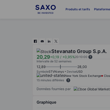
Produits et tarifs
Plateform
Stevanato Group S.p.A.
20,29
+0,19
/
+0,95%
20:10:00
Intervalle de 52 semaines
12,89
28,00
Symbole
STVN:xnys
Devise
USD
New York Stock Exchange
Clo
15 minutes différées
Données fournies par
Graphique
Chart