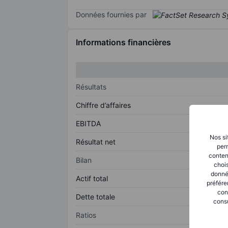
Données fournies par
Informations financières
Résultats
Chiffre d’affaires
EBITDA
Nos si
Résultat net
perm
conten
Bilan
chois
donné
Actif total
préfére
con
Dette totale
consu
Ratios