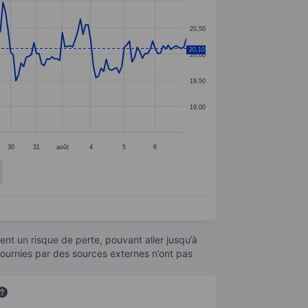
20,50
20,10
20,00
19,50
19,00
30
31
août
4
5
6
nt un risque de perte, pouvant aller jusqu’à
fournies par des sources externes n’ont pas