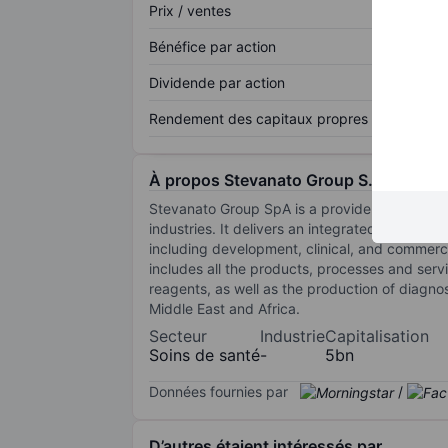
Prix / ventes
Bénéfice par action
Dividende par action
Rendement des capitaux propres
À propos Stevanato Group S.p.A.
Stevanato Group SpA is a provider of drug con
industries. It delivers an integrated, end-to-
including development, clinical, and commerc
includes all the products, processes and ser
reagents, as well as the production of diagno
Middle East and Africa.
Secteur
Industrie
Capitalisation
Soins de santé
-
5bn
Données fournies par
/
D’autres étaient intéressés par