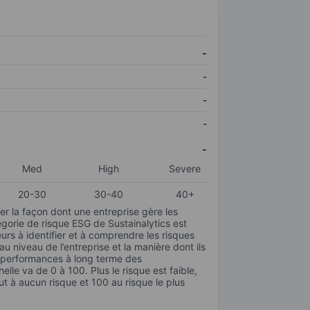
-
-
-
-
-
Med
High
Severe
20-30
30-40
40+
r la façon dont une entreprise gère les
gorie de risque ESG de Sustainalytics est
urs à identifier et à comprendre les risques
 niveau de l’entreprise et la manière dont ils
s performances à long terme des
elle va de 0 à 100. Plus le risque est faible,
ut à aucun risque et 100 au risque le plus