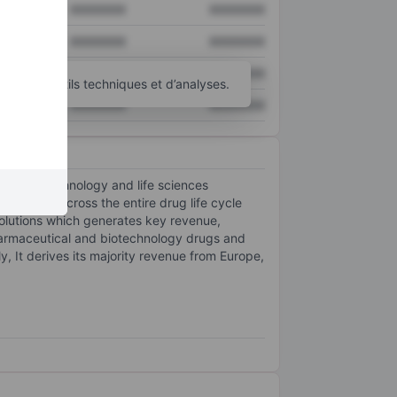
XXXXXXX
XXXXXXX
XXXXXXX
XXXXXXX
XXXXXXX
XXXXXXX
’autres outils techniques et d’analyses.
XXXXXXX
XXXXXXX
cal, biotechnology and life sciences
mer needs across the entire drug life cycle
olutions which generates key revenue,
harmaceutical and biotechnology drugs and
, It derives its majority revenue from Europe,