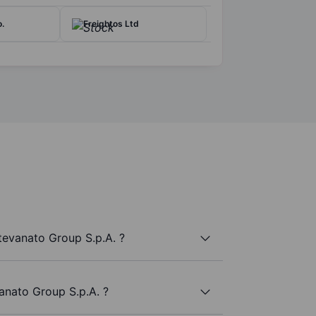
.
Freightos Ltd
tevanato Group S.p.A. ?
anato Group S.p.A. ?