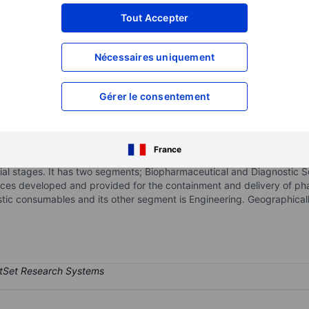
XXXXXXX
XXXXXXX
Tout Accepter
XXXXXXX
XXXXXXX
Nécessaires uniquement
XXXXXXX
XXXXXXX
Ouvrir un compte
pour accéder à d
XXXXXXX
XXXXXXX
Gérer le consentement
tainment, drug delivery and diagnostic solutions to the pharmaceuti
France
end portfolio of products, processes, and services that address custo
ial stages. It has two segments; Biopharmaceutical and Diagnostic S
vices developed and provided for the containment and delivery of p
stic consumables and its other segment is Engineering. Geographically