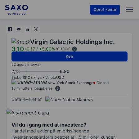
Opret konto
Virgin Galactic Holdings Inc.
3,10
+0,17
/
+5,80%
20:10:00
Køb
52 ugers interval
2,13
8,90
Ticker
SPCE:xnys
Valuta
USD
New York Stock Exchange
Closed
15 minutters forsinkelse
Data leveret af
Vil du i gang med at investere?
Handel med aktier på en prisvindende
investeringsplatform betroet af 1,5 millioner kunder.