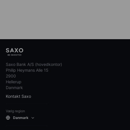
Saxo Bank A/S (hovedkontor)
Philip Heymans Alle 15
2900
Hellerup
Danmark
Kontakt Saxo
Vælg region
Danmark