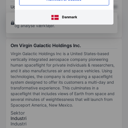
Udbytte pr. aktie
XXXXXXX
XXXXXXX
Afkast af egenkapital
XXXXXXX
XXXXXXX
Danmark
Opret konto
for at få adgang til flere diagrammer
og analyse værktøjer.
Om Virgin Galactic Holdings Inc.
Virgin Galactic Holdings Inc is a United States-based
vertically integrated aerospace company pioneering
human spaceflight for private individuals & researchers,
and it also manufactures air and space vehicles. Using
technologies, the company is developing a spaceflight
system designed to offer its customers a multi-day and
transformative experience. This culminates in a
spaceflight that includes views of Earth from space and
several minutes of weightlessness that will launch from
Spaceport America, New Mexico.
Sektor
Industri
Industri