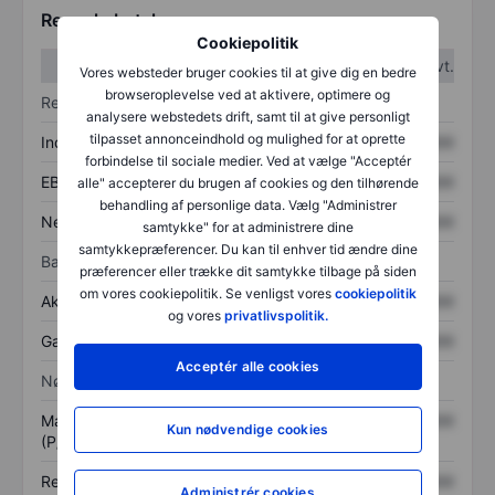
Regnskabstal
Cookiepolitik
1. kvt.
2. kvt.
Vores websteder bruger cookies til at give dig en bedre
browseroplevelse ved at aktivere, optimere og
Resultatopgørelse
analysere webstedets drift, samt til at give personligt
tilpasset annonceindhold og mulighed for at oprette
Indtægter
XXXXXXX
XXXXXXX
forbindelse til sociale medier. Ved at vælge "Acceptér
EBITDA
XXXXXXX
XXXXXXX
alle" accepterer du brugen af cookies og den tilhørende
behandling af personlige data. Vælg "Administrer
Nettoresultat
XXXXXXX
XXXXXXX
samtykke" for at administrere dine
samtykkepræferencer. Du kan til enhver tid ændre dine
Balance
præferencer eller trække dit samtykke tilbage på siden
om vores cookiepolitik. Se venligst vores
cookiepolitik
Aktiver i alt
XXXXXXX
XXXXXXX
og vores
privatlivspolitik.
Gæld
XXXXXXX
XXXXXXX
Acceptér alle cookies
Nøgletal
Markedsværdi/omsætning
XXXXXXX
XXXXXXX
Kun nødvendige cookies
(P/S)
Resultat pr. aktie (EPS)
XXXXXXX
XXXXXXX
Administrér cookies