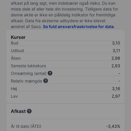
afkast på lang sigt, men indebærer også risiko. Du kan
miste dele af eller hele din investering. Tidligere data for
denne aktie er ikke en pålidelig indikator for fremtidige
afkast. Data fra eksterne udbydere er ikke blevet
ændret af
Saxo
.
Se fuld ansvarsfraskrivelse for data
.
Kurser
Bud
3,10
Udbud
3,11
Åben
2,98
Seneste lukkekurs
2,93
Omsætning (antal)
-
Relativ mængde
-
Høj
3,16
Lav
2,97
Afkast
År til dato (ÅTD)
-3,43%