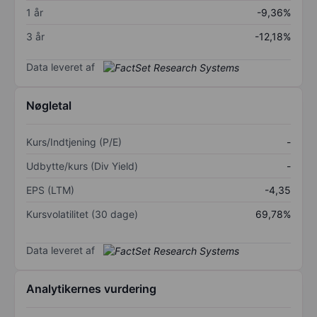
1 år
-9,36%
3 år
-12,18%
Data leveret af
Nøgletal
Kurs/Indtjening (P/E)
-
Udbytte/kurs (Div Yield)
-
EPS (LTM)
-4,35
Kursvolatilitet (30 dage)
69,78%
Data leveret af
Analytikernes vurdering