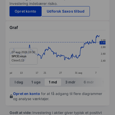
Investering indebærer risiko.
Opret konto
Udforsk Saxos tilbud
Graf
Chart
3,00
2,93
Line chart with 299 data points.
2,80
The chart has 1 X axis displaying categories.
07-aug-2026 19:30
2,60
SPCE:xnys
The chart has 1 Y axis displaying values. Data ranges 
Close
3,12
2,40
jul
13
17
21
27
31
aug
7
End of interactive chart.
I dag
1 uge
1 md
3 mdr
6 mdr
1 år
Opret en konto
for at få adgang til flere diagrammer
og analyse værktøjer.
Godt at vide:
Investering i aktier giver typisk et positivt