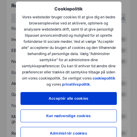
Regnskabstal
Cookiepolitik
Vores websteder bruger cookies til at give dig en bedre
1. kvt.
2. kvt.
browseroplevelse ved at aktivere, optimere og
Resultatopgørelse
analysere webstedets drift, samt til at give personligt
tilpasset annonceindhold og mulighed for at oprette
Indtægter
XXXXXXX
XXXXXXX
forbindelse til sociale medier. Ved at vælge "Acceptér
alle" accepterer du brugen af cookies og den tilhørende
EBITDA
XXXXXXX
XXXXXXX
behandling af personlige data. Vælg "Administrer
samtykke" for at administrere dine
Nettoresultat
XXXXXXX
XXXXXXX
samtykkepræferencer. Du kan til enhver tid ændre dine
Balance
præferencer eller trække dit samtykke tilbage på siden
om vores cookiepolitik. Se venligst vores
cookiepolitik
Aktiver i alt
XXXXXXX
XXXXXXX
og vores
privatlivspolitik.
Gæld
XXXXXXX
XXXXXXX
Acceptér alle cookies
Nøgletal
Kun nødvendige cookies
Markedsværdi/omsætning
XXXXXXX
XXXXXXX
(P/S)
Resultat pr. aktie (EPS)
XXXXXXX
XXXXXXX
Administrér cookies