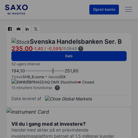
Opret konto
Svenska Handelsbanken Ser. B
235,00
-1,40
/
-0,59%
15:29:43
Køb
52 ugers interval
194,10
251,80
Ticker
SHB_B:xome
Valuta
SEK
NASDAQ OMX Stockholm
Closed
15 minutters forsinkelse
Data leveret af
Vil du i gang med at investere?
Handel med aktier på en prisvindende
investeringsplatform betroet af 1,5 millioner kunder.