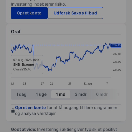
Investering indebærer risiko.
Opret konto
Udforsk Saxos tilbud
Graf
Chart
236,40
236,00
Line chart with 374 data points.
232,00
The chart has 1 X axis displaying categories.
07-aug-2026 15:00
228,00
SHB_B:xome
The chart has 1 Y axis displaying values. Data ranges 
Close
235,40
224,00
jul
13
17
21
27
31
aug
7
End of interactive chart.
I dag
1 uge
1 md
3 mdr
6 mdr
1 år
Opret en konto
for at få adgang til flere diagrammer
og analyse værktøjer.
Godt at vide:
Investering i aktier giver typisk et positivt