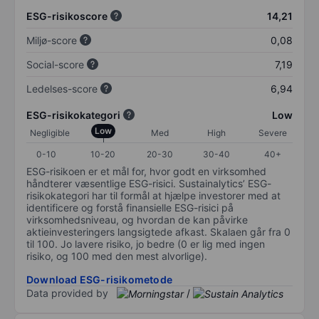
ESG-risikoscore
14,21
Miljø-score
0,08
Social-score
7,19
Ledelses-score
6,94
ESG-risikokategori
Low
Low
Negligible
Med
High
Severe
0-10
10-20
20-30
30-40
40+
ESG-risikoen er et mål for, hvor godt en virksomhed
håndterer væsentlige ESG-risici. Sustainalytics’ ESG-
risikokategori har til formål at hjælpe investorer med at
identificere og forstå finansielle ESG-risici på
virksomhedsniveau, og hvordan de kan påvirke
aktieinvesteringers langsigtede afkast. Skalaen går fra 0
til 100. Jo lavere risiko, jo bedre (0 er lig med ingen
risiko, og 100 med den mest alvorlige).
Download ESG-risikometode
Data provided by
/