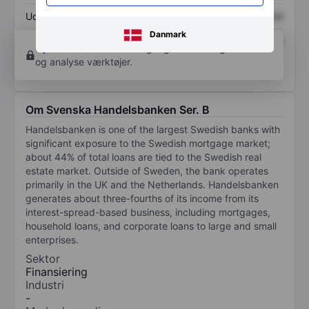
Udbytte pr. aktie
XXXXXXX
XXXXXXX
Danmark
Afkast af egenkapital
XXXXXXX
XXXXXXX
Opret konto
for at få adgang til flere diagrammer
og analyse værktøjer.
Om Svenska Handelsbanken Ser. B
Handelsbanken is one of the largest Swedish banks with
significant exposure to the Swedish mortgage market;
about 44% of total loans are tied to the Swedish real
estate market. Outside of Sweden, the bank operates
primarily in the UK and the Netherlands. Handelsbanken
generates about three-fourths of its income from its
interest-spread-based business, including mortgages,
household loans, and corporate loans to large and small
enterprises.
Sektor
Finansiering
Industri
-