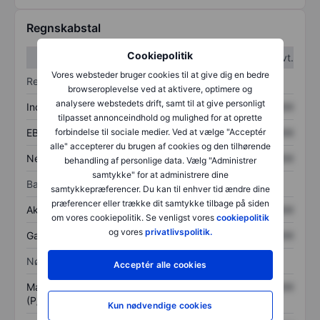
Regnskabstal
Cookiepolitik
1. kvt.
2. kvt.
Vores websteder bruger cookies til at give dig en bedre
Resultatopgørelse
browseroplevelse ved at aktivere, optimere og
analysere webstedets drift, samt til at give personligt
Indtægter
XXXXXXX
XXXXXXX
tilpasset annonceindhold og mulighed for at oprette
forbindelse til sociale medier. Ved at vælge "Acceptér
EBITDA
XXXXXXX
XXXXXXX
alle" accepterer du brugen af cookies og den tilhørende
Nettoresultat
XXXXXXX
XXXXXXX
behandling af personlige data. Vælg "Administrer
samtykke" for at administrere dine
Balance
samtykkepræferencer. Du kan til enhver tid ændre dine
præferencer eller trække dit samtykke tilbage på siden
Aktiver i alt
XXXXXXX
XXXXXXX
om vores cookiepolitik. Se venligst vores
cookiepolitik
og vores
privatlivspolitik.
Gæld
XXXXXXX
XXXXXXX
Nøgletal
Acceptér alle cookies
Markedsværdi/omsætning
XXXXXXX
XXXXXXX
(P/S)
Kun nødvendige cookies