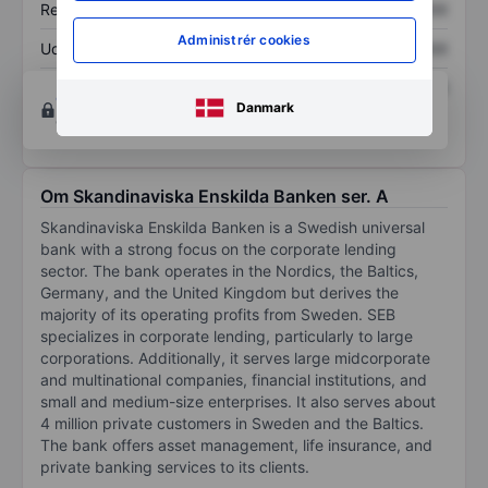
Resultat pr. aktie (EPS)
XXXXXXX
XXXXXXX
Administrér cookies
Udbytte pr. aktie
XXXXXXX
XXXXXXX
Afkast af egenkapital
XXXXXXX
XXXXXXX
Opret konto
for at få adgang til flere diagrammer
Danmark
og analyse værktøjer.
Om Skandinaviska Enskilda Banken ser. A
Skandinaviska Enskilda Banken is a Swedish universal
bank with a strong focus on the corporate lending
sector. The bank operates in the Nordics, the Baltics,
Germany, and the United Kingdom but derives the
majority of its operating profits from Sweden. SEB
specializes in corporate lending, particularly to large
corporations. Additionally, it serves large midcorporate
and multinational companies, financial institutions, and
small and medium-size enterprises. It also serves about
4 million private customers in Sweden and the Baltics.
The bank offers asset management, life insurance, and
private banking services to its clients.