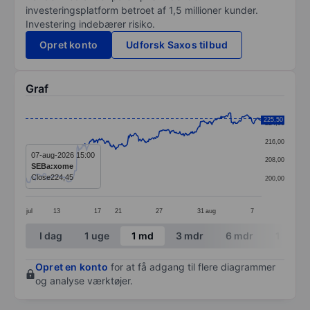
investeringsplatform betroet af 1,5 millioner kunder.
Investering indebærer risiko.
Opret konto
Udforsk Saxos tilbud
Graf
Chart
225,50
224,00
Line chart with 391 data points.
216,00
The chart has 1 X axis displaying categories.
07-aug-2026 15:00
208,00
SEBa:xome
The chart has 1 Y axis displaying values. Data ranges 
Close
224,45
200,00
jul
13
17
21
27
31
aug
7
End of interactive chart.
I dag
1 uge
1 md
3 mdr
6 mdr
1 år
Opret en konto
for at få adgang til flere diagrammer
og analyse værktøjer.