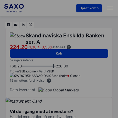
Opret konto
Skandinaviska Enskilda Banken
ser. A
224,20
-1,30
/
-0,58%
15:29:44
Køb
52 ugers interval
168,20
228,00
Ticker
SEBa:xome
Valuta
SEK
NASDAQ OMX Stockholm
Closed
15 minutters forsinkelse
Data leveret af
Vil du i gang med at investere?
Handel med aktier på en prisvindende