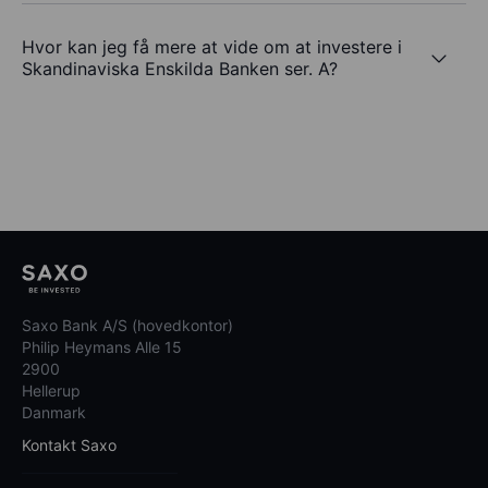
Hvor kan jeg få mere at vide om at investere i
Skandinaviska Enskilda Banken ser. A?
Saxo Bank A/S (hovedkontor)
Philip Heymans Alle 15
2900
Hellerup
Danmark
Kontakt Saxo