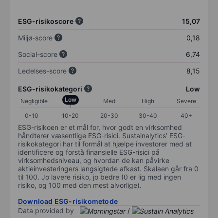
ESG-risikoscore
15,07
Miljø-score
0,18
Social-score
6,74
Ledelses-score
8,15
ESG-risikokategori
Low
Low
Negligible
Med
High
Severe
0-10
10-20
20-30
30-40
40+
ESG-risikoen er et mål for, hvor godt en virksomhed
håndterer væsentlige ESG-risici. Sustainalytics’ ESG-
risikokategori har til formål at hjælpe investorer med at
identificere og forstå finansielle ESG-risici på
virksomhedsniveau, og hvordan de kan påvirke
aktieinvesteringers langsigtede afkast. Skalaen går fra 0
til 100. Jo lavere risiko, jo bedre (0 er lig med ingen
risiko, og 100 med den mest alvorlige).
Download ESG-risikometode
Data provided by
/