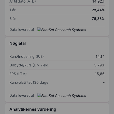
År til dato (ÅTD)
14,92%
1 år
28,44%
3 år
76,88%
Data leveret af
Nøgletal
Kurs/Indtjening (P/E)
14,14
Udbytte/kurs (Div Yield)
3,79%
EPS (LTM)
15,86
Kursvolatilitet (30 dage)
-
Data leveret af
Analytikernes vurdering