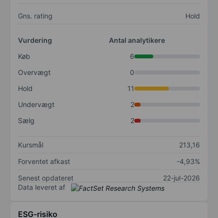
Gns. rating
Hold
Vurdering
Antal analytikere
Køb
6
Overvægt
0
Hold
11
Undervægt
2
Sælg
2
Kursmål
213,16
Forventet afkast
-4,93%
Senest opdateret
22-jul-2026
Data leveret af
ESG-risiko