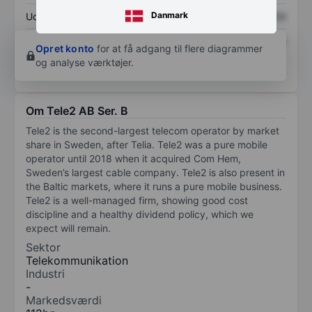
Danmark
Udbytte pr. aktie
XXXXXXX
XXXXXXX
Afkast af egenkapital
XXXXXXX
XXXXXXX
Opret konto
for at få adgang til flere diagrammer
og analyse værktøjer.
Om Tele2 AB Ser. B
Tele2 is the second-largest telecom operator by market
share in Sweden, after Telia. Tele2 was a pure mobile
operator until 2018 when it acquired Com Hem,
Sweden’s largest cable company. Tele2 is also present in
the Baltic markets, where it runs a pure mobile business.
Tele2 is a well-managed firm, showing good cost
discipline and a healthy dividend policy, which we
expect will remain.
Sektor
Telekommunikation
Industri
-
Markedsværdi