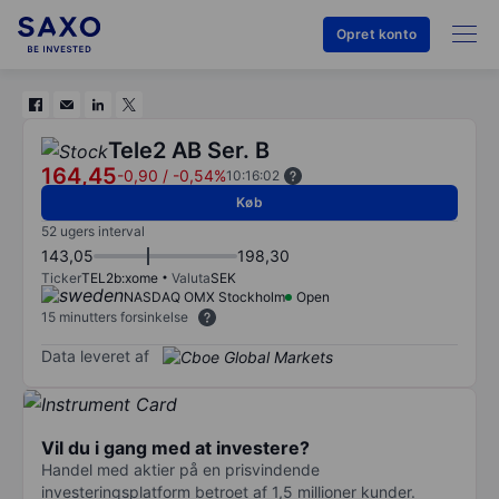
Opret konto
Tele2 AB Ser. B
164,45
-0,90
/
-0,54%
10:16:02
Køb
52 ugers interval
143,05
198,30
Ticker
TEL2b:xome
Valuta
SEK
NASDAQ OMX Stockholm
Open
15 minutters forsinkelse
Data leveret af
Vil du i gang med at investere?
Handel med aktier på en prisvindende
investeringsplatform betroet af 1,5 millioner kunder.