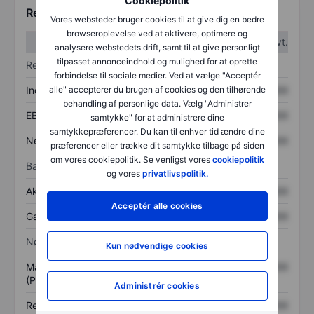
Cookiepolitik
Regnskabstal
Vores websteder bruger cookies til at give dig en bedre
browseroplevelse ved at aktivere, optimere og
1. kvt.
2. kvt.
analysere webstedets drift, samt til at give personligt
tilpasset annonceindhold og mulighed for at oprette
Resultatopgørelse
forbindelse til sociale medier. Ved at vælge "Acceptér
Indtægter
XXXXXXX
XXXXXXX
alle" accepterer du brugen af cookies og den tilhørende
behandling af personlige data. Vælg "Administrer
EBITDA
XXXXXXX
XXXXXXX
samtykke" for at administrere dine
samtykkepræferencer. Du kan til enhver tid ændre dine
Nettoresultat
XXXXXXX
XXXXXXX
præferencer eller trække dit samtykke tilbage på siden
om vores cookiepolitik. Se venligst vores
cookiepolitik
Balance
og vores
privatlivspolitik.
Aktiver i alt
XXXXXXX
XXXXXXX
Acceptér alle cookies
Gæld
XXXXXXX
XXXXXXX
Nøgletal
Kun nødvendige cookies
Markedsværdi/omsætning
XXXXXXX
XXXXXXX
(P/S)
Administrér cookies
Resultat pr. aktie (EPS)
XXXXXXX
XXXXXXX