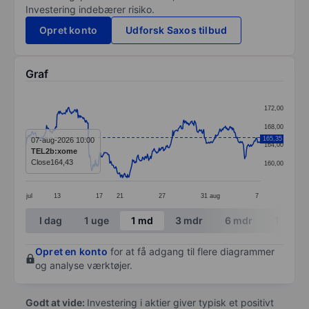
Investering indebærer risiko.
Opret konto
Udforsk Saxos tilbud
Graf
Chart
172,00
Line chart with 381 data points.
168,00
The chart has 1 X axis displaying categories.
165,35
07-aug-2026 10:00
164,00
TEL2b:xome
The chart has 1 Y axis displaying values. Data ranges 
Close
164,43
160,00
jul
13
17
21
27
31
aug
7
End of interactive chart.
I dag
1 uge
1 md
3 mdr
6 mdr
1 år
Opret en konto
for at få adgang til flere diagrammer
og analyse værktøjer.
Godt at vide:
Investering i aktier giver typisk et positivt