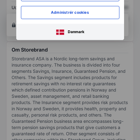
Udbytte pr. aktie
XXXXXXX
XXXXXXX
Administrér cookies
Afkast af egenkapital
XXXXXXX
XXXXXXX
Opret konto
for at få adgang til flere diagrammer
og analyse værktøjer.
Danmark
Om Storebrand
Storebrand ASA is a Nordic long-term savings and
insurance company. The business is divided into four
segments Savings, Insurance, Guaranteed Pension, and
Others. The Savings segment includes products for
retirement savings with no interest rate guarantees
which defined contribution pensions in Norway and
Sweden, asset management, and retail banking
products. The Insurance segment provides risk products
in Norway and Sweden, it provides health, property and
casualty, personal risk products, and others. The
Guaranteed Pension business area encompasses long-
term pension savings products that give customers a
guaranteed rate of return. Other segment consists of
other companies within the Storebrand Group, including