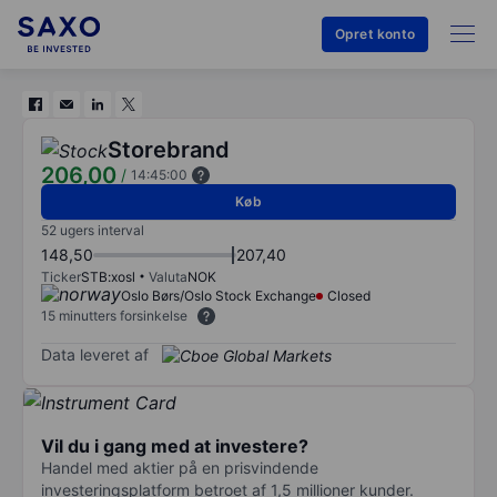
Opret konto
Storebrand
206,00
/
14:45:00
Køb
52 ugers interval
148,50
207,40
Ticker
STB:xosl
Valuta
NOK
Oslo Børs/Oslo Stock Exchange
Closed
15 minutters forsinkelse
Data leveret af
Vil du i gang med at investere?
Handel med aktier på en prisvindende
investeringsplatform betroet af 1,5 millioner kunder.