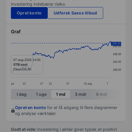
Investering indebærer risiko.
Opret konto
Udforsk Saxos tilbud
Graf
Chart
206,00
204,00
Line chart with 345 data points.
198,00
The chart has 1 X axis displaying categories.
07-aug-2026 14:00
192,00
STB:xosl
The chart has 1 Y axis displaying values. Data ranges
Close
206,80
186,00
jul
13
17
21
27
31
aug
7
End of interactive chart.
I dag
1 uge
1 md
3 mdr
6 mdr
1 år
Opret en konto
for at få adgang til flere diagrammer
og analyse værktøjer.
Godt at vide:
Investering i aktier giver typisk et positivt