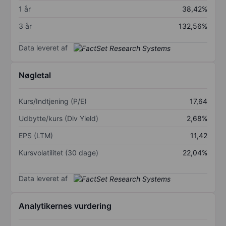
1 år
38,42%
3 år
132,56%
Data leveret af
Nøgletal
Kurs/Indtjening (P/E)
17,64
Udbytte/kurs (Div Yield)
2,68%
EPS (LTM)
11,42
Kursvolatilitet (30 dage)
22,04%
Data leveret af
Analytikernes vurdering