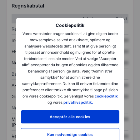
Regnskabstal
1. kvt.
2. kvt.
Cookiepolitik
Resultatopgørelse
Vores websteder bruger cookies til at give dig en bedre
Indtægter
XXXXXXX
XXXXXXX
browseroplevelse ved at aktivere, optimere og
analysere webstedets drift, samt til at give personligt
EBITDA
XXXXXXX
XXXXXXX
tilpasset annonceindhold og mulighed for at oprette
forbindelse til sociale medier. Ved at vælge "Acceptér
Nettoresultat
XXXXXXX
XXXXXXX
alle" accepterer du brugen af cookies og den tilhørende
behandling af personlige data. Vælg "Administrer
Balance
samtykke" for at administrere dine
samtykkepræferencer. Du kan til enhver tid ændre dine
Aktiver i alt
XXXXXXX
XXXXXXX
præferencer eller trække dit samtykke tilbage på siden
Gæld
XXXXXXX
XXXXXXX
om vores cookiepolitik. Se venligst vores
cookiepolitik
og vores
privatlivspolitik.
Nøgletal
Acceptér alle cookies
Markedsværdi/omsætning
XXXXXXX
XXXXXXX
(P/S)
Kun nødvendige cookies
Resultat pr. aktie (EPS)
XXXXXXX
XXXXXXX