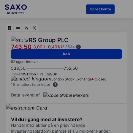
Opret konto
RS Group PLC
743,50
-3,00
/
-0,40%
15:35:14
Køb
52 ugers interval
538,50
752,50
Ticker
RS1:xlon
Valuta
GBP
London Stock Exchange
Closed
15 minutters forsinkelse
Data leveret af
Vil du i gang med at investere?
Handel med aktier på en prisvindende
investeringsplatform betroet af 1,5 millioner kunder.