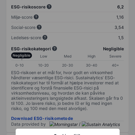
ESG-risikoscore
6,2
Miljø-score
1,16
Social-score
3,54
Ledelses-score
1,5
ESG-risikokategori
Negligible
Negligible
Low
Med
High
Severe
0-10
10-20
20-30
30-40
40+
ESG-risikoen er et mål for, hvor godt en virksomhed
håndterer væsentlige ESG-risici. Sustainalytics’ ESG-
risikokategori har til formål at hjælpe investorer med at
identificere og forstå finansielle ESG-risici på
virksomhedsniveau, og hvordan de kan påvirke
aktieinvesteringers langsigtede afkast. Skalaen går fra 0
til 100. Jo lavere risiko, jo bedre (0 er lig med ingen
risiko, og 100 med den mest alvorlige).
Download ESG-risikometode
Data provided by
/