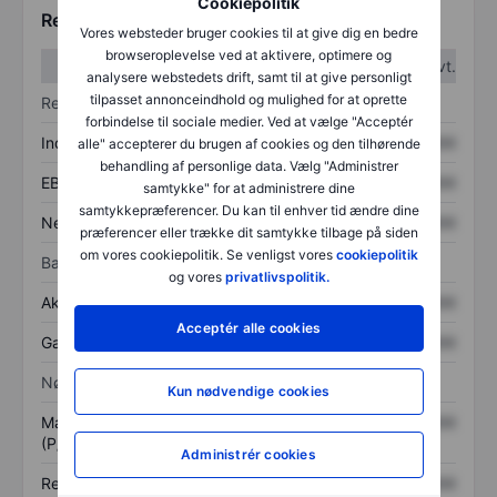
Cookiepolitik
Regnskabstal
Vores websteder bruger cookies til at give dig en bedre
browseroplevelse ved at aktivere, optimere og
1. kvt.
2. kvt.
analysere webstedets drift, samt til at give personligt
tilpasset annonceindhold og mulighed for at oprette
Resultatopgørelse
forbindelse til sociale medier. Ved at vælge "Acceptér
Indtægter
XXXXXXX
XXXXXXX
alle" accepterer du brugen af cookies og den tilhørende
behandling af personlige data. Vælg "Administrer
EBITDA
XXXXXXX
XXXXXXX
samtykke" for at administrere dine
samtykkepræferencer. Du kan til enhver tid ændre dine
Nettoresultat
XXXXXXX
XXXXXXX
præferencer eller trække dit samtykke tilbage på siden
om vores cookiepolitik. Se venligst vores
cookiepolitik
Balance
og vores
privatlivspolitik.
Aktiver i alt
XXXXXXX
XXXXXXX
Acceptér alle cookies
Gæld
XXXXXXX
XXXXXXX
Nøgletal
Kun nødvendige cookies
Markedsværdi/omsætning
XXXXXXX
XXXXXXX
(P/S)
Administrér cookies
Resultat pr. aktie (EPS)
XXXXXXX
XXXXXXX