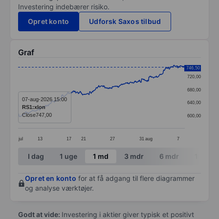
Investering indebærer risiko.
Opret konto
Udforsk Saxos tilbud
Graf
Chart
746,50
720,00
Line chart with 391 data points.
680,00
The chart has 1 X axis displaying categories.
07-aug-2026 15:00
640,00
RS1:xlon
The chart has 1 Y axis displaying values. Data ranges
Close
747,00
600,00
jul
13
17
21
27
31
aug
7
End of interactive chart.
I dag
1 uge
1 md
3 mdr
6 mdr
1 år
Opret en konto
for at få adgang til flere diagrammer
og analyse værktøjer.
Godt at vide:
Investering i aktier giver typisk et positivt