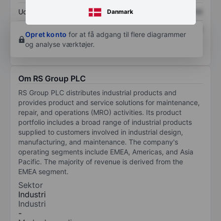
Udbytte pr. aktie
XXXXXXX
XXXXXXX
Danmark
Afkast af egenkapital
XXXXXXX
XXXXXXX
Opret konto
for at få adgang til flere diagrammer
og analyse værktøjer.
Om RS Group PLC
RS Group PLC distributes industrial products and
provides product and service solutions for maintenance,
repair, and operations (MRO) activities. Its product
portfolio includes a broad range of industrial products
supplied to customers involved in industrial design,
manufacturing, and maintenance. The company's
operating segments include EMEA, Americas, and Asia
Pacific. The majority of revenue is derived from the
EMEA segment.
Sektor
Industri
Industri
-