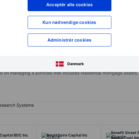
XXXXXXX
XXXXXXX
Acceptér alle cookies
XXXXXXX
XXXXXXX
Opret konto
for at få adgang ti
Kun nødvendige cookies
XXXXXXX
XXXXXXX
Administrér cookies
estment trust (REIT) externally managed by an affiliate of Rithm Capi
ncluding originating, acquiring and managing portfolios of CMBS, c
Danmark
reportable operating segments: Residential and Commercial. The majo
ed on managing a portfolio that includes residential mortgage asset
Benefit Street 
Capital BDC Inc.
BrightSpire Capital Inc
Realty Trust Inc