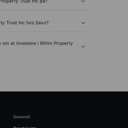
Property Trust Inc på?
ty Trust Inc hos Saxo?
e om at investere i Rithm Property
Generelt