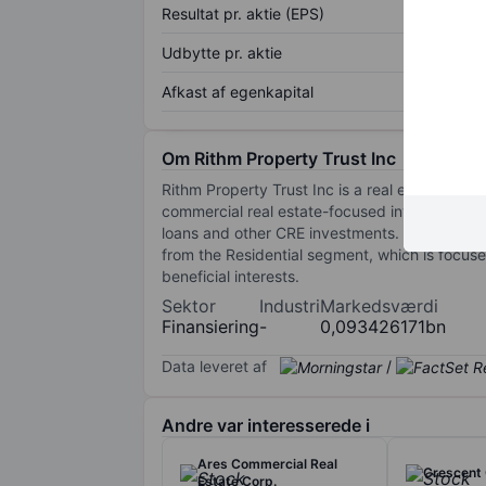
Resultat pr. aktie (EPS)
Udbytte pr. aktie
Afkast af egenkapital
Om Rithm Property Trust Inc
Rithm Property Trust Inc is a real estate inv
commercial real estate-focused investment, i
loans and other CRE investments. It has two 
from the Residential segment, which is focus
beneficial interests.
Sektor
Industri
Markedsværdi
Finansiering
-
0,093426171bn
Data leveret af
/
Andre var interesserede i
Ares Commercial Real
Crescent 
Estate Corp.