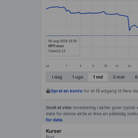
Line chart with 200 data points.
The chart has 1 X axis displaying categ
The chart has 1 Y axis displaying value
05-aug-2026 19:30
RPT:xnys
Close
12,14
jul
7
8
9
10
13
14
End of interactive chart.
I dag
1 uge
1 md
3 mdr
6
Opret en konto
for at få adgang til flere 
Godt at vide:
Investering i aktier giver typisk
data for denne aktie er ikke en pålidelig indi
for data
.
Kurser
Bud