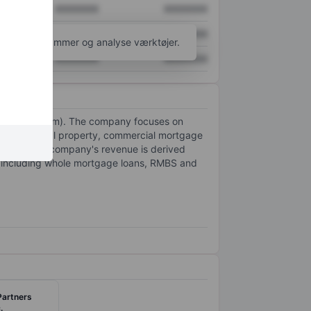
XXXXXXX
XXXXXXX
XXXXXXX
XXXXXXX
l flere diagrammer og analyse værktøjer.
XXXXXXX
XXXXXXX
tal Corp. (Rithm). The company focuses on
ommercial real property, commercial mortgage
rity of the company's revenue is derived
s, including whole mortgage loans, RMBS and
Partners
.