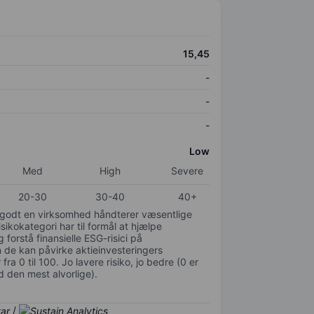
15,45
-
-
-
Low
Med
High
Severe
20-30
30-40
40+
or godt en virksomhed håndterer væsentlige
isikokategori har til formål at hjælpe
 forstå finansielle ESG-risici på
de kan påvirke aktieinvesteringers
ra 0 til 100. Jo lavere risiko, jo bedre (0 er
d den mest alvorlige).
/