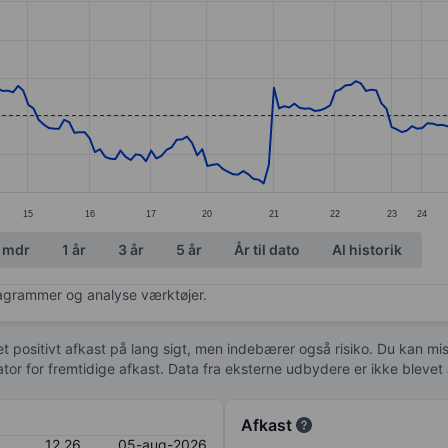
ories.
s. Data ranges from 9.87 to 14.97.
15
16
17
20
21
22
23
24
 mdr
1 år
3 år
5 år
År til dato
Al historik
diagrammer og analyse værktøjer.
 et positivt afkast på lang sigt, men indebærer også risiko. Du kan mist
kator for fremtidige afkast. Data fra eksterne udbydere er ikke bleve
Afkast
12,26
05-aug-2026