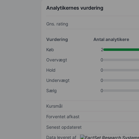
Analytikernes vurdering
Gns. rating
Vurdering
Antal analytikere
Køb
2
Overvægt
0
Hold
0
Undervægt
0
Sælg
0
Kursmål
Forventet afkast
Senest opdateret
Data leveret af