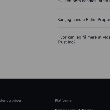
Hvilken børs handles Rithm 
Kan jeg handle Rithm Proper
Hvor kan jeg få mere at vid
Trust Inc?
ter og priser
Platforme