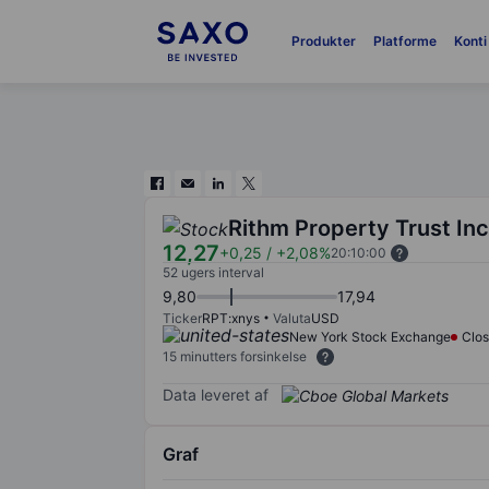
Produkter
Platforme
Konti
Rithm Property Trust Inc
12,27
+0,25
/
+2,08%
20:10:00
52 ugers interval
9,80
17,94
Ticker
RPT:xnys
Valuta
USD
New York Stock Exchange
Clo
15 minutters forsinkelse
Data leveret af
Graf
Chart