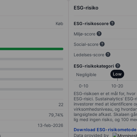
ESG-risiko
Køb
ESG-risikoscore
Miljø-score
Social-score
Ledelses-score
ESG-risikokategori
Low
Negligible
0-10
10-20
ESG-risikoen er et mål for, hv
ESG-risici. Sustainalytics’ ESG-r
investorer med at identificere og
22
virksomhedsniveau, og hvordan 
langsigtede afkast. Skalaen går f
79,74%
lig med ingen risiko, og 100 me
13-feb-2026
Download ESG-risikometode
Data provided by