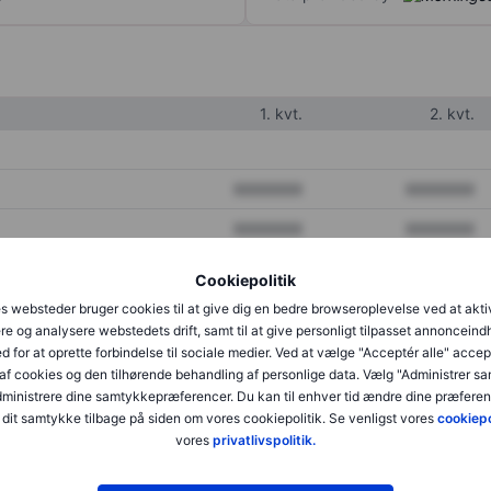
1. kvt.
2. kvt.
XXXXXXX
XXXXXXX
XXXXXXX
XXXXXXX
XXXXXXX
XXXXXXX
Cookiepolitik
s websteder bruger cookies til at give dig en bedre browseroplevelse ved at akti
re og analysere webstedets drift, samt til at give personligt tilpasset annonceind
XXXXXXX
XXXXXXX
d for at oprette forbindelse til sociale medier. Ved at vælge "Acceptér alle" accep
af cookies og den tilhørende behandling af personlige data. Vælg "Administrer s
XXXXXXX
XXXXXXX
administrere dine samtykkepræferencer. Du kan til enhver tid ændre dine præferenc
dit samtykke tilbage på siden om vores cookiepolitik. Se venligst vores
cookiepo
vores
privatlivspolitik.
XXXXXXX
XXXXXXX