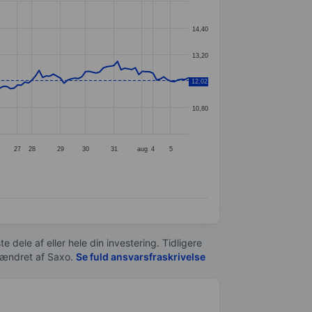
14,40
13,20
12,02
12,00
10,80
27
28
29
30
31
aug
4
5
e dele af eller hele din investering. Tidligere
t ændret af
Saxo
.
Se fuld ansvarsfraskrivelse