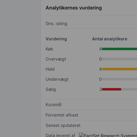
Analytikernes vurdering
Gns. rating
Vurdering
Antal analytikere
Køb
4
Overvægt
0
Hold
4
Undervægt
0
Sælg
2
Kursmål
Forventet afkast
Senest opdateret
Data leveret af