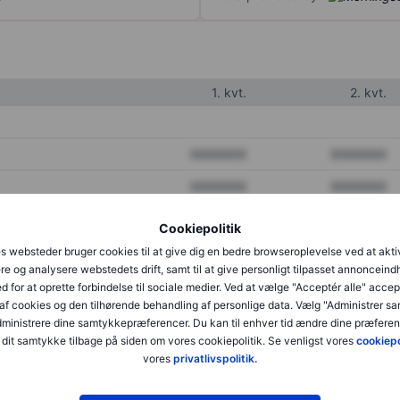
1. kvt.
2. kvt.
XXXXXXX
XXXXXXX
XXXXXXX
XXXXXXX
XXXXXXX
XXXXXXX
Cookiepolitik
s websteder bruger cookies til at give dig en bedre browseroplevelse ved at akti
re og analysere webstedets drift, samt til at give personligt tilpasset annonceind
XXXXXXX
XXXXXXX
d for at oprette forbindelse til sociale medier. Ved at vælge "Acceptér alle" accep
af cookies og den tilhørende behandling af personlige data. Vælg "Administrer s
XXXXXXX
XXXXXXX
administrere dine samtykkepræferencer. Du kan til enhver tid ændre dine præferenc
dit samtykke tilbage på siden om vores cookiepolitik. Se venligst vores
cookiepo
vores
privatlivspolitik.
XXXXXXX
XXXXXXX