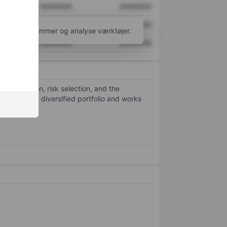
XXXXXXX
XXXXXXX
XXXXXXX
XXXXXXX
l flere diagrammer og analyse værktøjer.
XXXXXXX
XXXXXXX
al allocation, risk selection, and the
 manages a diversified portfolio and works