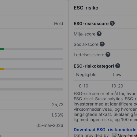
ESG-risiko
Hold
ESG-risikoscore
Miljø-score
Social-score
Ledelses-score
ESG-risikokategori
Negligible
Low
0-10
10-20
ESG-risikoen er et mål for, hv
ESG-risici. Sustainalytics’ ESG-r
investorer med at identificere og
25,72
virksomhedsniveau, og hvordan 
langsigtede afkast. Skalaen går f
1,63%
lig med ingen risiko, og 100 me
05-mar-2026
Download ESG-risikometode
Data provided by