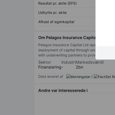
Resultat pr. aktie (EPS)
Udbytte pr. aktie
Afkast af egenkapital
Om Pelagos Insurance Capital Ltd
Pelagos Insurance Capital Ltd operates in the s
deployment of capital through underwriting p
with underwriting partners to provide insuranc
Sektor
Industri
Markedsværdi
Finansiering
-
2bn
Data leveret af
/
Andre var interesserede i