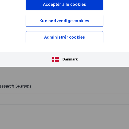
XXXXXXX
XXXXXXX
Acceptér alle cookies
XXXXXXX
XXXXXXX
Opret konto
for at få adgang ti
Kun nødvendige cookies
XXXXXXX
XXXXXXX
Administrér cookies
pecialty insurance and reinsurance sector. Its activities include capit
artnerships across insurance and reinsurance markets. The company
Danmark
e and reinsurance solutions to clients and brokers.