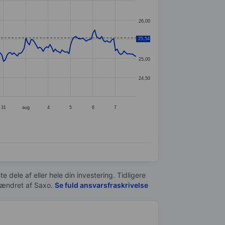
26,00
25,54
25,50
25,00
24,50
31
aug
4
5
6
7
e dele af eller hele din investering. Tidligere
t ændret af
Saxo
.
Se fuld ansvarsfraskrivelse