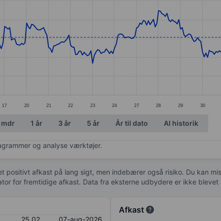
ories.
s. Data ranges from 24.29 to 26.24.
17
20
21
22
23
24
27
28
29
30
 mdr
1 år
3 år
5 år
År til dato
Al historik
diagrammer og analyse værktøjer.
 et positivt afkast på lang sigt, men indebærer også risiko. Du kan mist
kator for fremtidige afkast. Data fra eksterne udbydere er ikke bleve
Afkast
25,02
07-aug-2026