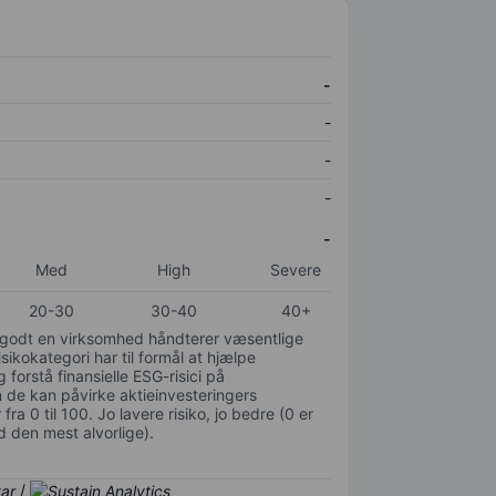
-
-
-
-
-
Med
High
Severe
20-30
30-40
40+
or godt en virksomhed håndterer væsentlige
isikokategori har til formål at hjælpe
 forstå finansielle ESG-risici på
de kan påvirke aktieinvesteringers
ra 0 til 100. Jo lavere risiko, jo bedre (0 er
d den mest alvorlige).
/