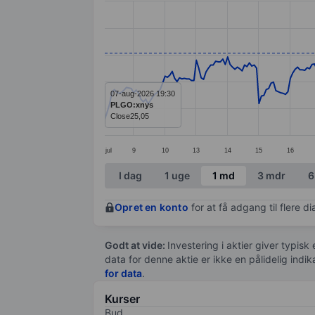
Line chart with 298 data points.
The chart has 1 X axis displaying categ
The chart has 1 Y axis displaying value
07-aug-2026 19:30
PLGO:xnys
Close
25,05
jul
9
10
13
14
15
16
End of interactive chart.
I dag
1 uge
1 md
3 mdr
6
Opret en konto
for at få adgang til flere 
Godt at vide:
Investering i aktier giver typisk
data for denne aktie er ikke en pålidelig indi
for data
.
Kurser
Bud