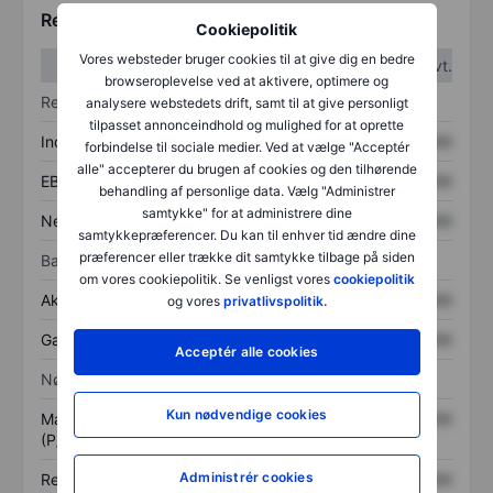
Regnskabstal
Cookiepolitik
Vores websteder bruger cookies til at give dig en bedre
1. kvt.
2. kvt.
browseroplevelse ved at aktivere, optimere og
Resultatopgørelse
analysere webstedets drift, samt til at give personligt
tilpasset annonceindhold og mulighed for at oprette
Indtægter
XXXXXXX
XXXXXXX
forbindelse til sociale medier. Ved at vælge "Acceptér
alle" accepterer du brugen af cookies og den tilhørende
EBITDA
XXXXXXX
XXXXXXX
behandling af personlige data. Vælg "Administrer
samtykke" for at administrere dine
Nettoresultat
XXXXXXX
XXXXXXX
samtykkepræferencer. Du kan til enhver tid ændre dine
præferencer eller trække dit samtykke tilbage på siden
Balance
om vores cookiepolitik. Se venligst vores
cookiepolitik
Aktiver i alt
XXXXXXX
XXXXXXX
og vores
privatlivspolitik.
Gæld
XXXXXXX
XXXXXXX
Acceptér alle cookies
Nøgletal
Kun nødvendige cookies
Markedsværdi/omsætning
XXXXXXX
XXXXXXX
(P/S)
Administrér cookies
Resultat pr. aktie (EPS)
XXXXXXX
XXXXXXX