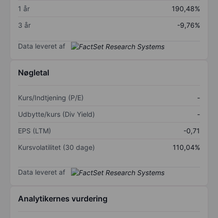
1 år
190,48%
3 år
-9,76%
Data leveret af
Nøgletal
Kurs/Indtjening (P/E)
-
Udbytte/kurs (Div Yield)
-
EPS (LTM)
-0,71
Kursvolatilitet (30 dage)
110,04%
Data leveret af
Analytikernes vurdering