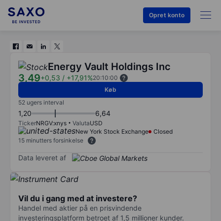
Opret konto
Energy Vault Holdings Inc
3,49
+0,53
/
+17,91%
20:10:00
Køb
52 ugers interval
1,20
6,64
Ticker
NRGV:xnys
Valuta
USD
New York Stock Exchange
Closed
15 minutters forsinkelse
Data leveret af
Vil du i gang med at investere?
Handel med aktier på en prisvindende
investeringsplatform betroet af 1,5 millioner kunder.