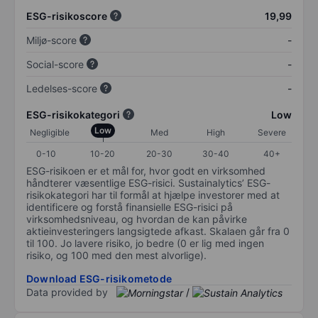
ESG-risikoscore
19,99
Miljø-score
-
Social-score
-
Ledelses-score
-
ESG-risikokategori
Low
Low
Negligible
Med
High
Severe
0-10
10-20
20-30
30-40
40+
ESG-risikoen er et mål for, hvor godt en virksomhed
håndterer væsentlige ESG-risici. Sustainalytics’ ESG-
risikokategori har til formål at hjælpe investorer med at
identificere og forstå finansielle ESG-risici på
virksomhedsniveau, og hvordan de kan påvirke
aktieinvesteringers langsigtede afkast. Skalaen går fra 0
til 100. Jo lavere risiko, jo bedre (0 er lig med ingen
risiko, og 100 med den mest alvorlige).
Download ESG-risikometode
Data provided by
/