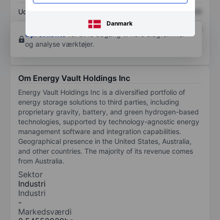
Udbytte pr. aktie
XXXXXXX
XXXXXXX
Danmark
Afkast af egenkapital
XXXXXXX
XXXXXXX
Opret konto
for at få adgang til flere diagrammer
og analyse værktøjer.
Om Energy Vault Holdings Inc
Energy Vault Holdings Inc is a diversified portfolio of
energy storage solutions to third parties, including
proprietary gravity, battery, and green hydrogen-based
technologies, supported by technology-agnostic energy
management software and integration capabilities.
Geographical presence in the United States, Australia,
and other countries. The majority of its revenue comes
from Australia.
Sektor
Industri
Industri
-
Markedsværdi