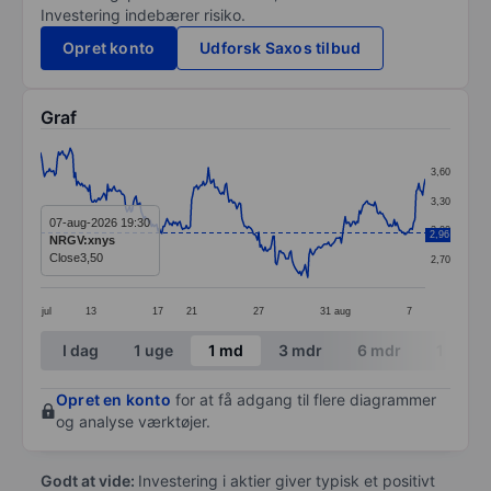
Investering indebærer risiko.
Opret konto
Udforsk Saxos tilbud
Graf
Chart
3,60
Line chart with 299 data points.
3,30
The chart has 1 X axis displaying categories.
07-aug-2026 19:30
3,00
2,96
NRGV:xnys
The chart has 1 Y axis displaying values. Data ranges 
Close
3,50
2,70
jul
13
17
21
27
31
aug
7
End of interactive chart.
I dag
1 uge
1 md
3 mdr
6 mdr
1 år
Opret en konto
for at få adgang til flere diagrammer
og analyse værktøjer.
Godt at vide:
Investering i aktier giver typisk et positivt