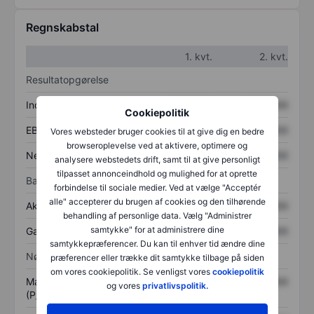
Regnskabstal
1. kvt.
2. kvt.
Resultatopgørelse
Indtægter
XXXXXXX
XXXXXXX
Cookiepolitik
EBITDA
XXXXXXX
XXXXXXX
Vores websteder bruger cookies til at give dig en bedre
browseroplevelse ved at aktivere, optimere og
Nettoresultat
XXXXXXX
XXXXXXX
analysere webstedets drift, samt til at give personligt
tilpasset annonceindhold og mulighed for at oprette
Balance
forbindelse til sociale medier. Ved at vælge "Acceptér
alle" accepterer du brugen af cookies og den tilhørende
Aktiver i alt
XXXXXXX
XXXXXXX
behandling af personlige data. Vælg "Administrer
samtykke" for at administrere dine
Gæld
XXXXXXX
XXXXXXX
samtykkepræferencer. Du kan til enhver tid ændre dine
Nøgletal
præferencer eller trække dit samtykke tilbage på siden
om vores cookiepolitik. Se venligst vores
cookiepolitik
Markedsværdi/omsætning
XXXXXXX
XXXXXXX
og vores
privatlivspolitik.
(P/S)