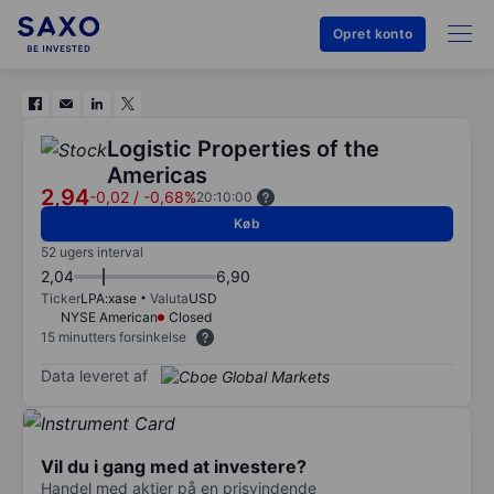
Opret konto
Logistic Properties of the
Americas
2,94
-0,02
/
-0,68%
20:10:00
Køb
52 ugers interval
2,04
6,90
Ticker
LPA:xase
Valuta
USD
NYSE American
Closed
15 minutters forsinkelse
Data leveret af
Vil du i gang med at investere?
Handel med aktier på en prisvindende