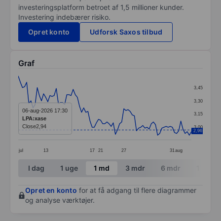
investeringsplatform betroet af 1,5 millioner kunder.
Investering indebærer risiko.
Opret konto
Udforsk Saxos tilbud
Graf
Chart
3,45
Line chart with 83 data points.
3,30
The chart has 1 X axis displaying categories.
06-aug-2026 17:30
3,15
LPA:xase
The chart has 1 Y axis displaying values. Data ranges 
Close
2,94
3,00
2,96
jul
13
17
21
27
31
aug
End of interactive chart.
I dag
1 uge
1 md
3 mdr
6 mdr
1 år
Opret en konto
for at få adgang til flere diagrammer
og analyse værktøjer.