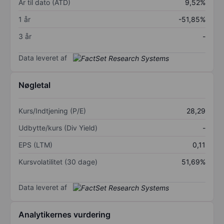
År til dato (ÅTD)
9,52%
1 år
-51,85%
3 år
-
Data leveret af
Nøgletal
Kurs/Indtjening (P/E)
28,29
Udbytte/kurs (Div Yield)
-
EPS (LTM)
0,11
Kursvolatilitet (30 dage)
51,69%
Data leveret af
Analytikernes vurdering