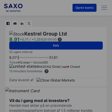
Opret konto
Kestrel Group Ltd
8,91
+0,11
/
+1,25%
20:00:00
Køb
52 ugers interval
8,07
31,61
Ticker
KG:xnas
Valuta
USD
NASDAQ (Small cap)
Closed
15 minutters forsinkelse
Data leveret af
Vil du i gang med at investere?
Handel med aktier på en prisvindende
investeringsplatform betroet af 1,5 millioner kunder.