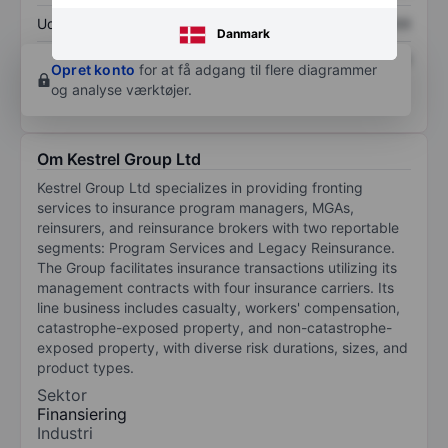
Udbytte pr. aktie
XXXXXXX
XXXXXXX
Danmark
Afkast af egenkapital
XXXXXXX
XXXXXXX
Opret konto
for at få adgang til flere diagrammer
og analyse værktøjer.
Om Kestrel Group Ltd
Kestrel Group Ltd specializes in providing fronting
services to insurance program managers, MGAs,
reinsurers, and reinsurance brokers with two reportable
segments: Program Services and Legacy Reinsurance.
The Group facilitates insurance transactions utilizing its
management contracts with four insurance carriers. Its
line business includes casualty, workers' compensation,
catastrophe-exposed property, and non-catastrophe-
exposed property, with diverse risk durations, sizes, and
product types.
Sektor
Finansiering
Industri