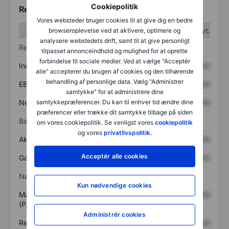
Cookiepolitik
Regnskabstal
Vores websteder bruger cookies til at give dig en bedre
1. kvt.
2. kvt.
browseroplevelse ved at aktivere, optimere og
analysere webstedets drift, samt til at give personligt
Resultatopgørelse
tilpasset annonceindhold og mulighed for at oprette
forbindelse til sociale medier. Ved at vælge "Acceptér
Indtægter
XXXXXXX
XXXXXXX
alle" accepterer du brugen af cookies og den tilhørende
behandling af personlige data. Vælg "Administrer
EBITDA
XXXXXXX
XXXXXXX
samtykke" for at administrere dine
Nettoresultat
XXXXXXX
XXXXXXX
samtykkepræferencer. Du kan til enhver tid ændre dine
præferencer eller trække dit samtykke tilbage på siden
Balance
om vores cookiepolitik. Se venligst vores
cookiepolitik
og vores
privatlivspolitik.
Aktiver i alt
XXXXXXX
XXXXXXX
Acceptér alle cookies
Gæld
XXXXXXX
XXXXXXX
Nøgletal
Kun nødvendige cookies
Markedsværdi/omsætning
XXXXXXX
XXXXXXX
(P/S)
Administrér cookies
Resultat pr. aktie (EPS)
XXXXXXX
XXXXXXX