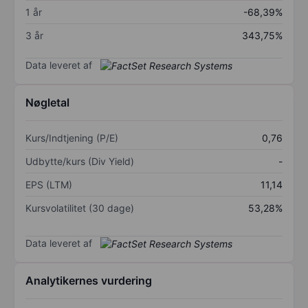
1 år
-68,39%
3 år
343,75%
Data leveret af
Nøgletal
Kurs/Indtjening (P/E)
0,76
Udbytte/kurs (Div Yield)
-
EPS (LTM)
11,14
Kursvolatilitet (30 dage)
53,28%
Data leveret af
Analytikernes vurdering