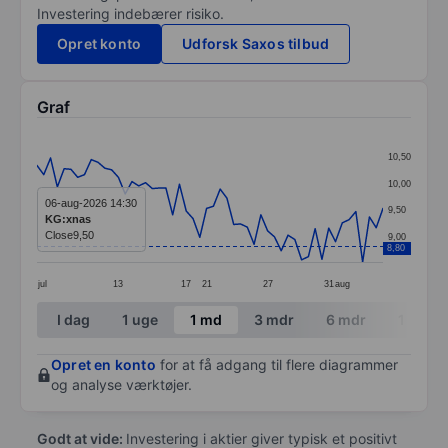
Investering indebærer risiko.
Opret konto
Udforsk Saxos tilbud
Graf
Chart
10,50
Line chart with 52 data points.
10,00
The chart has 1 X axis displaying categories.
06-aug-2026 14:30
9,50
KG:xnas
The chart has 1 Y axis displaying values. Data ranges 
Close
9,50
9,00
8,80
jul
13
17
21
27
31
aug
End of interactive chart.
I dag
1 uge
1 md
3 mdr
6 mdr
1 år
Opret en konto
for at få adgang til flere diagrammer
og analyse værktøjer.
Godt at vide:
Investering i aktier giver typisk et positivt