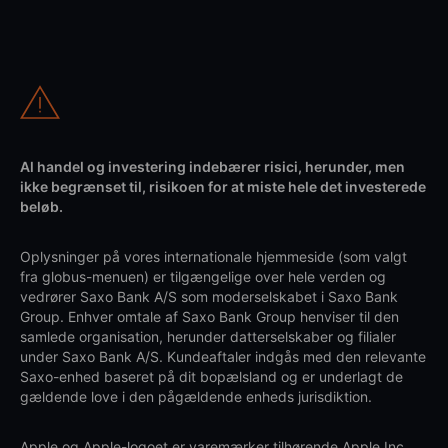
Al handel og investering indebærer risici, herunder, men
ikke begrænset til, risikoen for at miste hele det investerede
beløb.
Oplysninger på vores internationale hjemmeside (som valgt
fra globus-menuen) er tilgængelige over hele verden og
vedrører Saxo Bank A/S som moderselskabet i Saxo Bank
Group. Enhver omtale af Saxo Bank Group henviser til den
samlede organisation, herunder datterselskaber og filialer
under Saxo Bank A/S. Kundeaftaler indgås med den relevante
Saxo-enhed baseret på dit bopælsland og er underlagt de
gældende love i den pågældende enheds jurisdiktion.
Apple og Apple-logoet er varemærker tilhørende Apple Inc.,