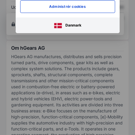
Administrér cookies
Udbytte pr. aktie
XXXXXXX
XXXXXXX
Afkast af egenkapital
XXXXXXX
XXXXXXX
Opret konto
for at få adgang til flere diagrammer
Danmark
og analyse værktøjer.
Om hGears AG
HGears AG manufactures, distributes and sells precision
turned parts, drive components, gear kits as well as
complex system solutions. The products include gears,
sprockets, shafts, structural components, complete
transmissions and other mission-critical components
used in combustion-free electric or battery-powered
applications (e-drive), in areas such as e-bikes, electric
and hybrid vehicles (EHV), electric power-tools and
gardening equipment. Its activities are divided into three
business areas: e-Bike focuses on the manufacture of
high-precision, function-critical components, [e]-Mobility
supplies the automotive industry with high-precision and
function-critical parts, and e-Tools. It operates in one
operating segment, the production of high precision