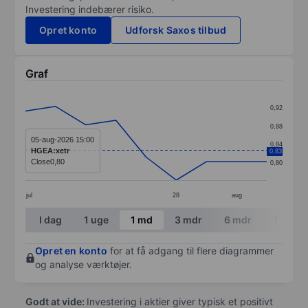
Investering indebærer risiko.
Opret konto
Udforsk Saxos tilbud
Graf
Chart
0,92
Line chart with 9 data points.
0,88
The chart has 1 X axis displaying categories.
05-aug-2026 15:00
0,84
HGEA:xetr
0,83
The chart has 1 Y axis displaying values. Data ranges 
Close
0,80
0,80
jul
28
aug
End of interactive chart.
I dag
1 uge
1 md
3 mdr
6 mdr
1 år
Opret en konto
for at få adgang til flere diagrammer
og analyse værktøjer.
Godt at vide:
Investering i aktier giver typisk et positivt