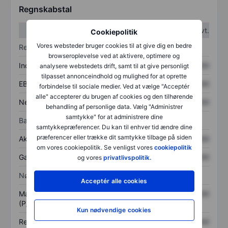
Regnskabstal
1. kvt.
2. kvt.
Cookiepolitik
Vores websteder bruger cookies til at give dig en bedre
Resultatopgørelse
browseroplevelse ved at aktivere, optimere og
Indtægter
XXXXXXX
XXXXXXX
analysere webstedets drift, samt til at give personligt
tilpasset annonceindhold og mulighed for at oprette
EBITDA
XXXXXXX
XXXXXXX
forbindelse til sociale medier. Ved at vælge "Acceptér
alle" accepterer du brugen af cookies og den tilhørende
Nettoresultat
XXXXXXX
XXXXXXX
behandling af personlige data. Vælg "Administrer
samtykke" for at administrere dine
Balance
samtykkepræferencer. Du kan til enhver tid ændre dine
præferencer eller trække dit samtykke tilbage på siden
Aktiver i alt
XXXXXXX
XXXXXXX
om vores cookiepolitik. Se venligst vores
cookiepolitik
Gæld
XXXXXXX
XXXXXXX
og vores
privatlivspolitik.
Nøgletal
Acceptér alle cookies
Markedsværdi/omsætning
XXXXXXX
XXXXXXX
(P/S)
Kun nødvendige cookies
Resultat pr. aktie (EPS)
XXXXXXX
XXXXXXX