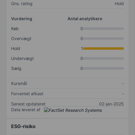
Gns. rating
Hold
Vurdering
Antal analytikere
Køb
0
Overvægt
0
Hold
1
Undervægt
0
Sælg
0
Kursmål
-
Forventet afkast
-
Senest opdateret
02-jan-2025
Data leveret af
ESG-risiko