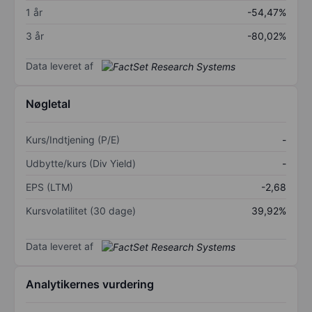
1 år
-54,47%
3 år
-80,02%
Data leveret af
Nøgletal
Kurs/Indtjening (P/E)
-
Udbytte/kurs (Div Yield)
-
EPS (LTM)
-2,68
Kursvolatilitet (30 dage)
39,92%
Data leveret af
Analytikernes vurdering