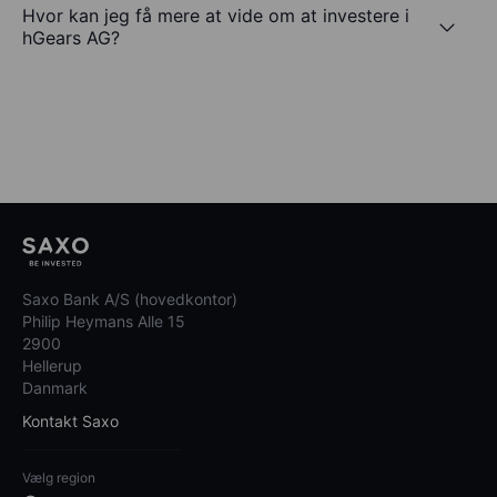
Hvor kan jeg få mere at vide om at investere i
hGears AG?
Saxo Bank A/S (hovedkontor)
Philip Heymans Alle 15
2900
Hellerup
Danmark
Kontakt Saxo
Vælg region