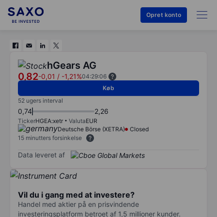
Opret konto
hGears AG
0,82
-0,01
/
-1,21%
04:29:06
Køb
52 ugers interval
0,74
2,26
Ticker
HGEA:xetr
Valuta
EUR
Deutsche Börse (XETRA)
Closed
15 minutters forsinkelse
Data leveret af
Vil du i gang med at investere?
Handel med aktier på en prisvindende
investeringsplatform betroet af 1,5 millioner kunder.