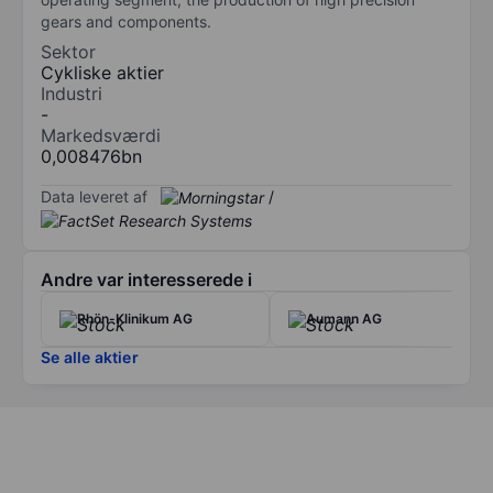
gears and components.
Sektor
Cykliske aktier
Industri
-
Markedsværdi
0,008476bn
Data leveret af
/
Andre var interesserede i
Rhön-Klinikum AG
Aumann AG
Se alle aktier