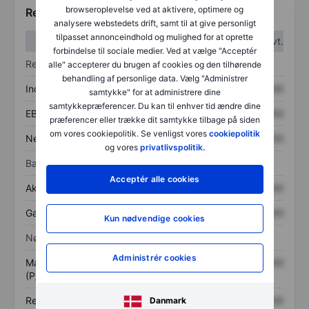
browseroplevelse ved at aktivere, optimere og
Regnskabstal
analysere webstedets drift, samt til at give personligt
tilpasset annonceindhold og mulighed for at oprette
1. kvt.
2. kvt.
forbindelse til sociale medier. Ved at vælge "Acceptér
Resultatopgørelse
alle" accepterer du brugen af cookies og den tilhørende
behandling af personlige data. Vælg "Administrer
Indtægter
XXXXXXX
XXXXXXX
samtykke" for at administrere dine
samtykkepræferencer. Du kan til enhver tid ændre dine
EBITDA
XXXXXXX
XXXXXXX
præferencer eller trække dit samtykke tilbage på siden
om vores cookiepolitik. Se venligst vores
cookiepolitik
Nettoresultat
XXXXXXX
XXXXXXX
og vores
privatlivspolitik.
Balance
Acceptér alle cookies
Aktiver i alt
XXXXXXX
XXXXXXX
Gæld
XXXXXXX
XXXXXXX
Kun nødvendige cookies
Nøgletal
Administrér cookies
Markedsværdi/omsætning
XXXXXXX
XXXXXXX
(P/S)
Resultat pr. aktie (EPS)
XXXXXXX
XXXXXXX
Danmark