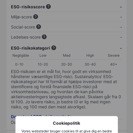
ESG-risikoscore
-
Miljø-score
-
Social-score
-
Ledelses-score
-
ESG-risikokategori
-
Negligible
Low
Med
High
Severe
0-10
10-20
20-30
30-40
40+
ESG-risikoen er et mål for, hvor godt en virksomhed
håndterer væsentlige ESG-risici. Sustainalytics’ ESG-
risikokategori har til formål at hjælpe investorer med at
identificere og forstå finansielle ESG-risici på
virksomhedsniveau, og hvordan de kan påvirke
aktieinvesteringers langsigtede afkast. Skalaen går fra 0
til 100. Jo lavere risiko, jo bedre (0 er lig med ingen
risiko, og 100 med den mest alvorlige).
Download ESG-risikometode
Data provided by
/
Cookiepolitik
Vores websteder bruger cookies til at give dig en bedre