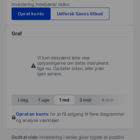
Investering indebærer risiko.
Opret konto
Udforsk Saxos tilbud
Graf
Vi kan desværre ikke vise
oplysningerne om dette instrument
lige nu. Opdater siden, eller prøv
igen senere.
I dag
1 uge
1 md
3 mdr
6 mdr
1 år
Opret en konto
for at få adgang til flere diagrammer
og analyse værktøjer.
Godt at vide:
Investering i aktier giver typisk et positivt