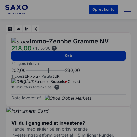
Opret konto
Immo-Zenobe Gramme NV
218,00
/
15:55:00
Køb
52 ugers interval
202,00
230,00
Ticker
ZEN:xbru
Valuta
EUR
Euronext Brussels
Closed
15 minutters forsinkelse
Data leveret af
Vil du i gang med at investere?
Handel med aktier på en prisvindende
investeringsplatform betroet af 1,5 millioner kunder.