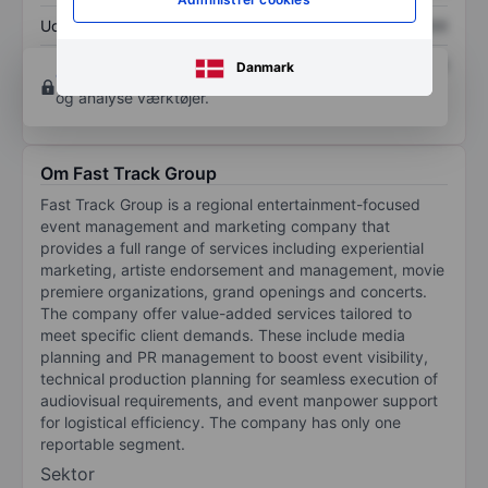
Udbytte pr. aktie
XXXXXXX
XXXXXXX
Afkast af egenkapital
XXXXXXX
XXXXXXX
Danmark
Opret konto
for at få adgang til flere diagrammer
og analyse værktøjer.
Om Fast Track Group
Fast Track Group is a regional entertainment-focused
event management and marketing company that
provides a full range of services including experiential
marketing, artiste endorsement and management, movie
premiere organizations, grand openings and concerts.
The company offer value-added services tailored to
meet specific client demands. These include media
planning and PR management to boost event visibility,
technical production planning for seamless execution of
audiovisual requirements, and event manpower support
for logistical efficiency. The company has only one
reportable segment.
Sektor