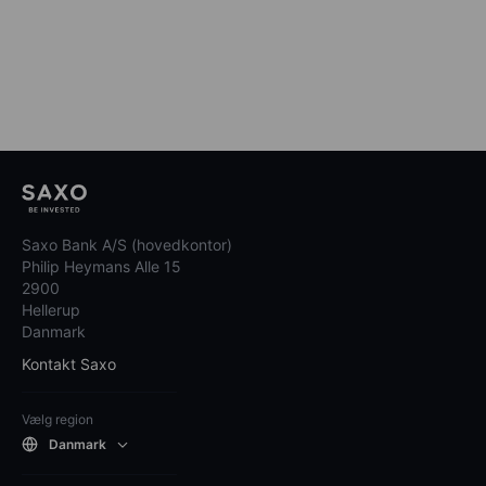
Saxo Bank A/S (hovedkontor)
Philip Heymans Alle 15
2900
Hellerup
Danmark
Kontakt Saxo
Vælg region
Danmark