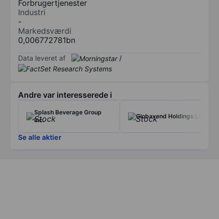
Forbrugertjenester
Industri
-
Markedsværdi
0,006772781bn
Data leveret af
/
Andre var interesserede i
Splash Beverage Group
Globavend Holdings Ltd
Inc.
Se alle aktier