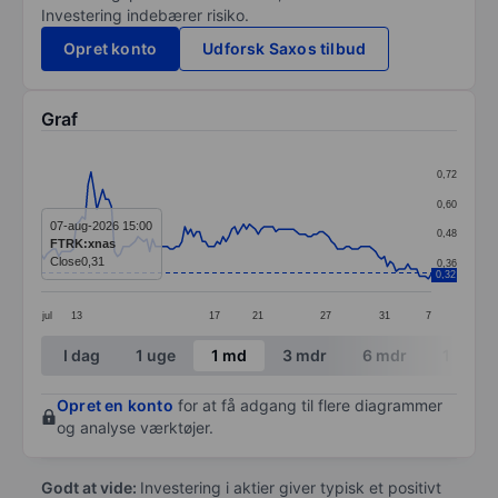
Investering indebærer risiko.
Opret konto
Udforsk Saxos tilbud
Graf
Chart
0,72
Line chart with 134 data points.
0,60
The chart has 1 X axis displaying categories.
07-aug-2026 15:00
0,48
FTRK:xnas
The chart has 1 Y axis displaying values. Data ranges 
Close
0,31
0,36
0,32
jul
13
17
21
27
31
7
End of interactive chart.
I dag
1 uge
1 md
3 mdr
6 mdr
1 år
Opret en konto
for at få adgang til flere diagrammer
og analyse værktøjer.
Godt at vide:
Investering i aktier giver typisk et positivt