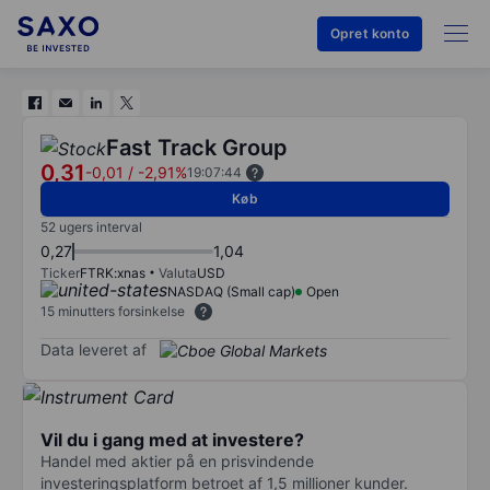
Opret konto
Fast Track Group
0,31
-0,01
/
-2,91%
19:07:44
Køb
52 ugers interval
0,27
1,04
Ticker
FTRK:xnas
Valuta
USD
NASDAQ (Small cap)
Open
15 minutters forsinkelse
Data leveret af
Vil du i gang med at investere?
Handel med aktier på en prisvindende
investeringsplatform betroet af 1,5 millioner kunder.