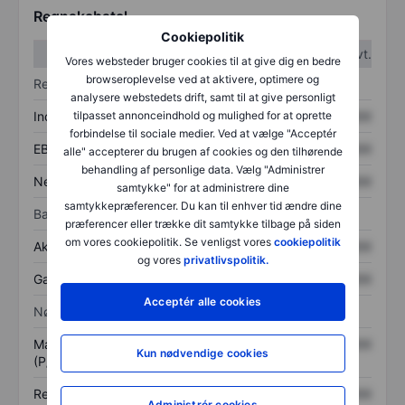
Regnskabstal
Cookiepolitik
1. kvt.
2. kvt.
Vores websteder bruger cookies til at give dig en bedre
browseroplevelse ved at aktivere, optimere og
Resultatopgørelse
analysere webstedets drift, samt til at give personligt
Indtægter
XXXXXXX
XXXXXXX
tilpasset annonceindhold og mulighed for at oprette
forbindelse til sociale medier. Ved at vælge "Acceptér
EBITDA
XXXXXXX
XXXXXXX
alle" accepterer du brugen af cookies og den tilhørende
behandling af personlige data. Vælg "Administrer
Nettoresultat
XXXXXXX
XXXXXXX
samtykke" for at administrere dine
samtykkepræferencer. Du kan til enhver tid ændre dine
Balance
præferencer eller trække dit samtykke tilbage på siden
om vores cookiepolitik. Se venligst vores
cookiepolitik
Aktiver i alt
XXXXXXX
XXXXXXX
og vores
privatlivspolitik.
Gæld
XXXXXXX
XXXXXXX
Acceptér alle cookies
Nøgletal
Markedsværdi/omsætning
XXXXXXX
XXXXXXX
Kun nødvendige cookies
(P/S)
Resultat pr. aktie (EPS)
XXXXXXX
XXXXXXX
Administrér cookies