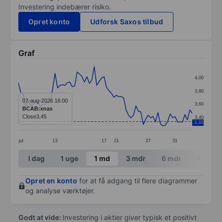
Investering indebærer risiko.
Opret konto
Udforsk Saxos tilbud
Graf
Chart
4,00
Line chart with 72 data points.
3,80
The chart has 1 X axis displaying categories.
07-aug-2026 16:00
3,60
BCAB:xnas
The chart has 1 Y axis displaying values. Data ranges 
Close
3,45
3,40
3,33
jul
13
17
21
27
31
End of interactive chart.
I dag
1 uge
1 md
3 mdr
6 mdr
1 år
Opret en konto
for at få adgang til flere diagrammer
og analyse værktøjer.
Godt at vide:
Investering i aktier giver typisk et positivt