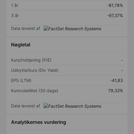
1 år
-81,78%
3 år
-97,37%
Data leveret af
Nøgletal
Kurs/Indtjening (P/E)
-
Udbytte/kurs (Div Yield)
-
EPS (LTM)
-41,83
Kursvolatilitet (30 dage)
79,32%
Data leveret af
Analytikernes vurdering