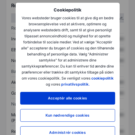
Regnskabstal
Cookiepolitik
1. kvt.
2. kvt.
Vores websteder bruger cookies til at give dig en bedre
browseroplevelse ved at aktivere, optimere og
Resultatopgørelse
analysere webstedets drift, samt til at give personligt
tilpasset annonceindhold og mulighed for at oprette
Indtægter
XXXXXXX
XXXXXXX
forbindelse til sociale medier. Ved at vælge "Acceptér
alle" accepterer du brugen af cookies og den tilhørende
EBITDA
XXXXXXX
XXXXXXX
behandling af personlige data. Vælg "Administrer
Nettoresultat
XXXXXXX
XXXXXXX
samtykke" for at administrere dine
samtykkepræferencer. Du kan til enhver tid ændre dine
Balance
præferencer eller trække dit samtykke tilbage på siden
om vores cookiepolitik. Se venligst vores
cookiepolitik
Aktiver i alt
XXXXXXX
XXXXXXX
og vores
privatlivspolitik.
Gæld
XXXXXXX
XXXXXXX
Acceptér alle cookies
Nøgletal
Markedsværdi/omsætning
XXXXXXX
XXXXXXX
Kun nødvendige cookies
(P/S)
Resultat pr. aktie (EPS)
XXXXXXX
XXXXXXX
Administrér cookies