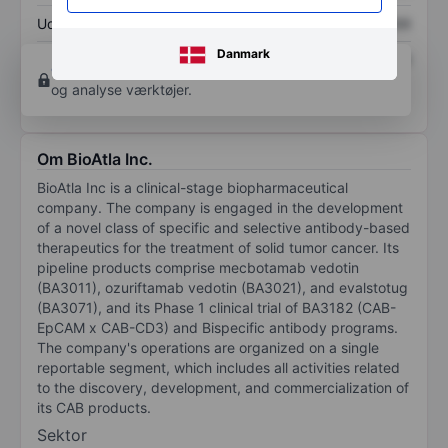
Udbytte pr. aktie
XXXXXXX
XXXXXXX
Danmark
Afkast af egenkapital
XXXXXXX
XXXXXXX
Opret konto
for at få adgang til flere diagrammer
og analyse værktøjer.
Om BioAtla Inc.
BioAtla Inc is a clinical-stage biopharmaceutical
company. The company is engaged in the development
of a novel class of specific and selective antibody-based
therapeutics for the treatment of solid tumor cancer. Its
pipeline products comprise mecbotamab vedotin
(BA3011), ozuriftamab vedotin (BA3021), and evalstotug
(BA3071), and its Phase 1 clinical trial of BA3182 (CAB-
EpCAM x CAB-CD3) and Bispecific antibody programs.
The company's operations are organized on a single
reportable segment, which includes all activities related
to the discovery, development, and commercialization of
its CAB products.
Sektor