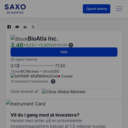
Opret konto
BioAtla Inc.
3,46
+0,13
/
+3,90%
20:00:00
Køb
52 ugers interval
3,12
71,50
Ticker
BCAB:xnas
Valuta
USD
NASDAQ
Closed
15 minutters forsinkelse
Data leveret af
Vil du i gang med at investere?
Handel med aktier på en prisvindende
investeringsplatform betroet af 1,5 millioner kunder.