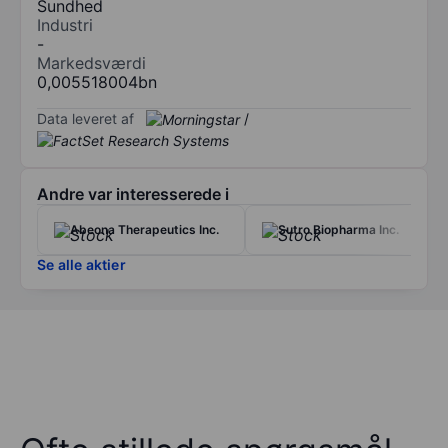
Sundhed
Industri
-
Markedsværdi
0,005518004bn
Data leveret af
/
Andre var interesserede i
Abeona Therapeutics Inc.
Sutro Biopharma Inc.
Se alle aktier