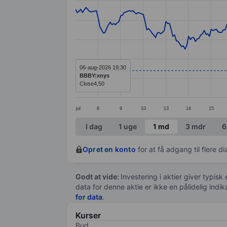
Line chart with 299 data points.
The chart has 1 X axis displaying categ
The chart has 1 Y axis displaying value
06-aug-2026 19:30
BBBY:xnys
Close
4,50
jul
8
9
10
13
14
15
End of interactive chart.
I dag
1 uge
1 md
3 mdr
6
Opret en konto
for at få adgang til flere 
Godt at vide:
Investering i aktier giver typisk
data for denne aktie er ikke en pålidelig indi
for data
.
Kurser
Bud