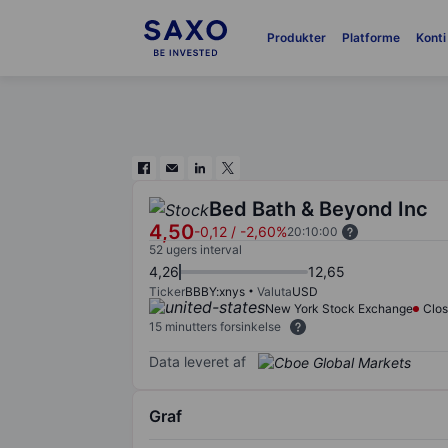
Produkter
Platforme
Konti
Bed Bath & Beyond Inc
4,50
-0,12
/
-2,60%
20:10:00
52 ugers interval
4,26
12,65
Ticker
BBBY:xnys
Valuta
USD
New York Stock Exchange
Clo
15 minutters forsinkelse
Data leveret af
Graf
Chart