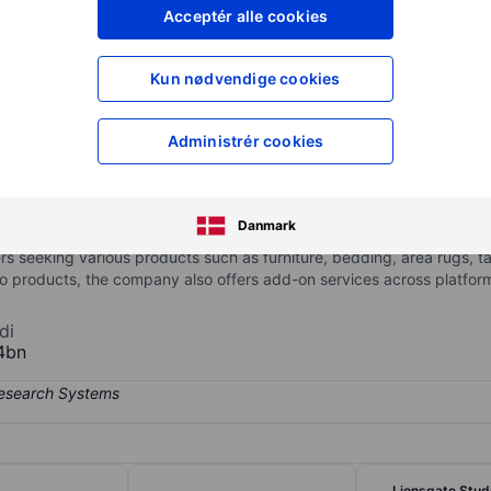
XXXXXXX
XXXXXXX
Acceptér alle cookies
XXXXXXX
XXXXXXX
Opret konto
for at få adgang ti
Kun nødvendige cookies
XXXXXXX
XXXXXXX
Administrér cookies
d retailer with an affinity model that owns or has ownership interest
hance everyday life through quality, style, and value. The company 
Danmark
ebsites, as well as a blockchain asset portfolio. Its e-commerce
 seeking various products such as furniture, bedding, area rugs, t
n to products, the company also offers add-on services across platfor
di
4bn
Lionsgate Stud