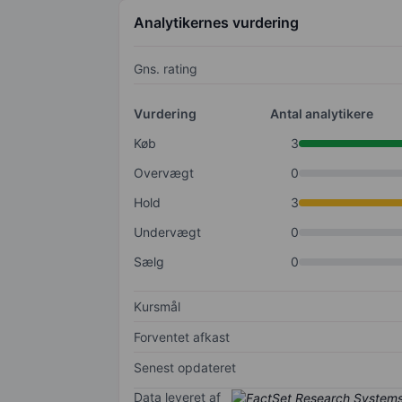
Analytikernes vurdering
Gns. rating
Vurdering
Antal analytikere
Køb
3
Overvægt
0
Hold
3
Undervægt
0
Sælg
0
Kursmål
Forventet afkast
Senest opdateret
Data leveret af