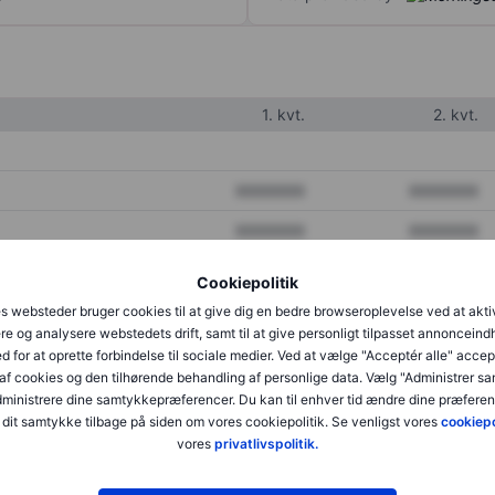
1. kvt.
2. kvt.
XXXXXXX
XXXXXXX
XXXXXXX
XXXXXXX
XXXXXXX
XXXXXXX
Cookiepolitik
s websteder bruger cookies til at give dig en bedre browseroplevelse ved at akti
re og analysere webstedets drift, samt til at give personligt tilpasset annonceind
XXXXXXX
XXXXXXX
d for at oprette forbindelse til sociale medier. Ved at vælge "Acceptér alle" accep
af cookies og den tilhørende behandling af personlige data. Vælg "Administrer s
XXXXXXX
XXXXXXX
administrere dine samtykkepræferencer. Du kan til enhver tid ændre dine præferenc
dit samtykke tilbage på siden om vores cookiepolitik. Se venligst vores
cookiepo
vores
privatlivspolitik.
XXXXXXX
XXXXXXX