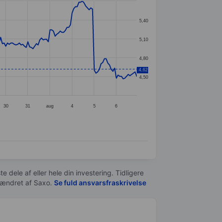
5,40
5,10
4,80
4,62
4,50
30
31
aug
4
5
6
e dele af eller hele din investering. Tidligere
t ændret af
Saxo
.
Se fuld ansvarsfraskrivelse