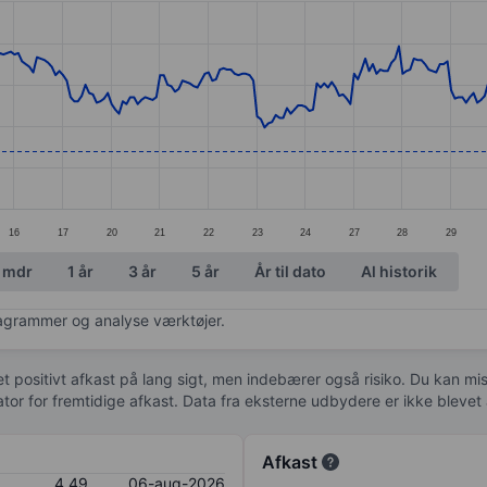
ories.
s. Data ranges from 4.46 to 5.7.
16
17
20
21
22
23
24
27
28
29
 mdr
1 år
3 år
5 år
År til dato
Al historik
diagrammer og analyse værktøjer.
 et positivt afkast på lang sigt, men indebærer også risiko. Du kan mist
kator for fremtidige afkast. Data fra eksterne udbydere er ikke bleve
Afkast
4,49
06-aug-2026