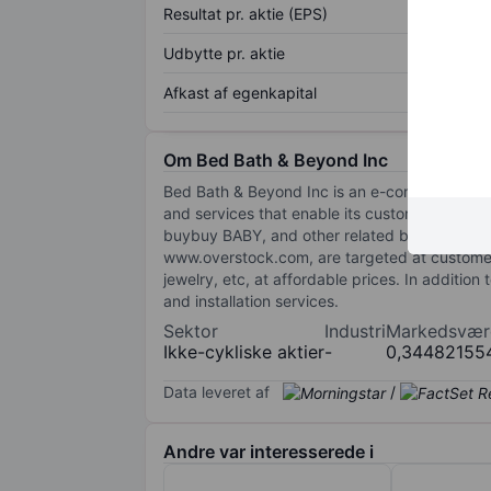
Resultat pr. aktie (EPS)
Udbytte pr. aktie
Afkast af egenkapital
Om Bed Bath & Beyond Inc
Bed Bath & Beyond Inc is an e-commerce-focuse
and services that enable its customers to en
buybuy BABY, and other related brands and w
www.overstock.com, are targeted at customers
jewelry, etc, at affordable prices. In additio
and installation services.
Sektor
Industri
Markedsvær
Ikke-cykliske aktier
-
0,34482155
Data leveret af
/
Andre var interesserede i