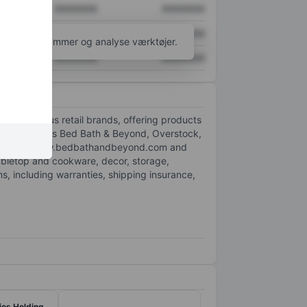
XXXXXXX
XXXXXXX
XXXXXXX
XXXXXXX
l flere diagrammer og analyse værktøjer.
XXXXXXX
XXXXXXX
s in various retail brands, offering products
currently owns Bed Bath & Beyond, Overstock,
 platforms, www.bedbathandbeyond.com and
abletop and cookware, decor, storage,
ms, including warranties, shipping insurance,
ios Holding