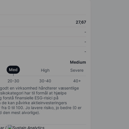
27,67
-
-
-
Medium
Med
High
Severe
20-30
30-40
40+
or godt en virksomhed håndterer væsentlige
isikokategori har til formål at hjælpe
 forstå finansielle ESG-risici på
de kan påvirke aktieinvesteringers
ra 0 til 100. Jo lavere risiko, jo bedre (0 er
d den mest alvorlige).
/