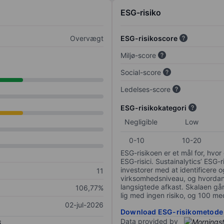
ESG-risiko
Overvægt
ESG-risikoscore
Miljø-score
Social-score
Ledelses-score
ESG-risikokategori
Negligible
Low
0-10
10-20
ESG-risikoen er et mål for, hv
ESG-risici. Sustainalytics’ ESG-r
investorer med at identificere og
11
virksomhedsniveau, og hvordan 
langsigtede afkast. Skalaen går f
106,77%
lig med ingen risiko, og 100 me
02-jul-2026
Download ESG-risikometode
Data provided by