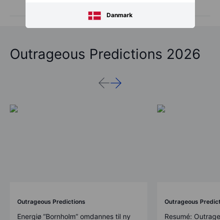
de kommende dages regnskaber
Danmark
Outrageous Predictions 2026
Outrageous Predictions
Outrageous Predic
Energiø ”Bornholm” omdannes til ny
Resumé: Outrage