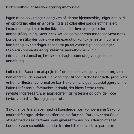
Dette indhold er markedsføringsmateriale.
Ingen af de oplysninger, der gives på denne hjemmeside, udgør et tilbud,
en opfordring eller en anbefaling til at købe eller sælge et finansielt
instrument, og det er heller ikke finansiel, investerings- eller
handelsrådgivning. Saxo Bank A/S og dets enheder inden for Saxo Bank-
koncernen tilbyder udelukkende execution-only-tjenester, hvor alle
handler og investeringer er baseret på selvstændige beslutninger.
Markedskommentarer og uddannelsesindhold er kun til
informationsformål og bør ikke betragtes som rådgivning eller en
anbefaling.
Indhold fra Saxo kan afspejle forfatterens personlige synspunkter, som
kan ændres uden varsel. Henvisninger til specifikke finansielle produkter
er kun til illustrative formål og kan have til hensigt til at tydeliggøre emner
inden for finansiel forståelse. Indhold, der klassificeres som
investeringsresearch, er markedsføringsmateriale og opfylder ikke
lovkravene til uafhængig research.
Saxo har partnerskaber med virksomheder, der kompenserer Saxo for
markedsføringsaktiviteter udført på platformen. Derudover har Saxo
aftaler med visse partnere, som giver retrocession, afhængigt af at
kunder køber specifikke produkter, der tilbydes af disse partnere.