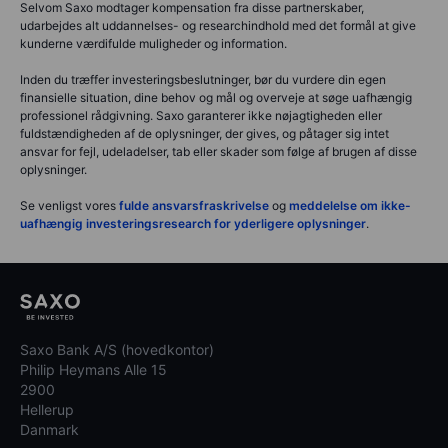
Selvom Saxo modtager kompensation fra disse partnerskaber,
udarbejdes alt uddannelses- og researchindhold med det formål at give
kunderne værdifulde muligheder og information.
Inden du træffer investeringsbeslutninger, bør du vurdere din egen
finansielle situation, dine behov og mål og overveje at søge uafhængig
professionel rådgivning. Saxo garanterer ikke nøjagtigheden eller
fuldstændigheden af de oplysninger, der gives, og påtager sig intet
ansvar for fejl, udeladelser, tab eller skader som følge af brugen af disse
oplysninger.
Se venligst vores
fulde ansvarsfraskrivelse
og
meddelelse om ikke-
uafhængig investeringsresearch for yderligere oplysninger
.
Saxo Bank A/S (hovedkontor)
Philip Heymans Alle 15
2900
Hellerup
Danmark