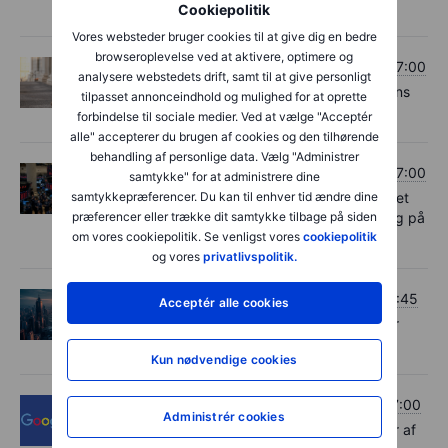
regnskabet fra Novo Nordisk?
Cookiepolitik
Vores websteder bruger cookies til at give dig en bedre
browseroplevelse ved at aktivere, optimere og
Aktier
Torsdag den 30. juli 2026 kl. 07:00
analysere webstedets drift, samt til at give personligt
Luksuskongerne er faldet af på den, imens
tilpasset annonceindhold og mulighed for at oprette
Gucci laver turnaround
forbindelse til sociale medier. Ved at vælge "Acceptér
alle" accepterer du brugen af cookies og den tilhørende
behandling af personlige data. Vælg "Administrer
Aktier
Torsdag den 30. juli 2026 kl. 07:00
samtykke" for at administrere dine
samtykkepræferencer. Du kan til enhver tid ændre dine
Trods markante udsving på aktiemarkedet
præferencer eller trække dit samtykke tilbage på siden
og geopolitisk uro tror investorerne stadig på
om vores cookiepolitik. Se venligst vores
cookiepolitik
amerikanske aktier
og vores
privatlivspolitik.
Forex
Tirsdag den 28. juli 2026 kl. 07:45
Acceptér alle cookies
Usikkerhed før FOMC – markedet hælder
mod et hawkish udfald
Kun nødvendige cookies
Aktier
Tirsdag den 28. juli 2026 kl. 07:00
Administrér cookies
Udviklingen i teknologiaktierne afhænger af