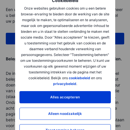
Cookiebeleid
Onze websites gebruiken cookies om u een betere
Een wereld aan beleggingsmogelijkheden gaat open wanneer
browse-ervaring te bieden door de werking van de site
u belegt bij Saxo. Investeer in wat u belangrijk vindt en stel
mogelijk te maken, te optimaliseren en te analyseren,
uw portefeuille samen zoals u dat wilt.
maar ook om gepersonaliseerde advertentie-inhoud te
bieden en u in staat te stellen verbinding te maken met
sociale media. Door "Alles accepteren" te kiezen, geeft
Meer over beleggen bij Saxo
u toestemming voor het gebruik van cookies en de
daarmee verband houdende verwerking van
persoonsgegevens. Selecteer "Toestemming beheren"
Beleggen kent risico’s, uw inleg kan minder waard worden.
om uw toestemmingsvoorkeuren te beheren. U kunt uw
voorkeuren op elk gewenst moment wijzigen of uw
toestemming intrekken via de pagina met het
De informatie op deze pagina is niet bedoeld als individueel
cookiebeleid. Bekijk ons
cookiebeleid
en ons
beleggingsadvies of als een individuele aanbeveling tot het
privacybeleid
.
doen van bepaalde beleggingen. De beloning van de auteur
van dit artikel staat/stond/zal niet direct of indirect in relatie
(staan) met zijn specifieke aanbevelingen of standpunten.
Alles accepteren
Ondanks het feit dat Saxo Nederland alle zorgvuldigheid in
acht neemt bij het samenstellen en onderhouden van deze
Alleen noodzakelijk
pagina's, en daarbij gebruik maakt van bronnen die
betrouwbaar geacht worden, kan Saxo Nederland niet instaan
voor de juistheid, volledigheid en actualiteit van de geboden