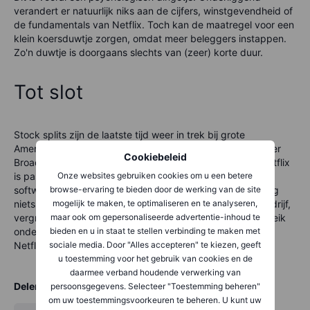
verandert er natuurlijk niks aan de cijfers, winstgevendheid of
de fundamentals van Netflix. Toch kan de maatregel voor een
klein koersduwtje zorgen, omdat meer beleggers instappen.
Zo'n duwtje is doorgaans slechts van (zeer) korte duur.
Tot slot
Stock splits zijn de laatste tijd weer in trek bij grote
Amerikaanse ondernemingen. In 2024 splitsten onder meer
Cookiebeleid
Broadcom, Nvidia, Walmart en Chipotle hun aandelen. Netflix
is pas de tweede grote naam in 2025 die dit doet, na
Onze websites gebruiken cookies om u een betere
softwarebedrijf ServiceNow.
Hoewel een aandelensplitsing
browse-ervaring te bieden door de werking van de site
niets verandert aan de fundamentele waarde van een bedrijf,
mogelijk te maken, te optimaliseren en te analyseren,
vergroot het doorgaans de verhandelbaarheid en het bereik
maar ook om gepersonaliseerde advertentie-inhoud te
onder particuliere beleggers. En dat lijkt ook het doel van
bieden en u in staat te stellen verbinding te maken met
Netflix.
sociale media. Door "Alles accepteren" te kiezen, geeft
u toestemming voor het gebruik van cookies en de
daarmee verband houdende verwerking van
Delen
persoonsgegevens. Selecteer "Toestemming beheren"
om uw toestemmingsvoorkeuren te beheren. U kunt uw