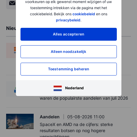
voorkeuren op elk gewenst moment wijzigen of uw
toestemming intrekken via de pagina met het
cookiebeleid. Bekijk ons
cookiebeleid
en ons
privacybeleid
.
Nieuwste artikelen
Alles accepteren
Aandelen
06-08-2026 11:00
Alleen noodzakelijk
StockWatch: ''Wéér outlook- én
koersdoelverhoging: SBM Offshore is
ondergewaardeerde parel''
Toestemming beheren
Aandelen
06-08-2026 08:00
Nederland
Chippers op podium na wilde maand: dit
waren de populairste aandelen van juli 2026
Aandelen
05-08-2026 11:00
SpaceX en AMD na de cijfers: sterke
resultaten botsen op nog hogere
verwachtingen