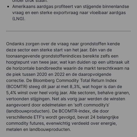
onder druk staan.
Amerikaans aardgas profiteert van stijgende binnenlandse
vraag en een sterke exportvraag naar vloeibaar aardgas
(LNG).
Ondanks zorgen over de vraag naar grondstoffen kende
deze sector een sterke start van het jaar. Eén van de
toonaangevende grondstoffenindices bereikte zelfs een
hoogtepunt van twee jaar, wat kan duiden op een uitbraak uit
de horizontale bandbreedte waarin de markt terechtkwam na
de piek tussen 2020 en 2022 en de daaropvolgende
correctie. De Bloomberg Commodity Total Return Index
(BCOMTR) steeg dit jaar al met 8,3%, wat hoger is dan de
5,4% winst over heel vorig jaar. Alle sectoren, behalve granen,
vertoonden stijgingen. Net als vorig jaar werden de winsten
aangevoerd door edelmetalen en ‘soft commodity’s’
(landbouwproducten). De BCOMTR-index, die door
verschillende ETF's wordt gevolgd, bevat 24 belangrijke
commodity futures, evenwichtig verdeeld over energie,
metalen en landbouwproducten.