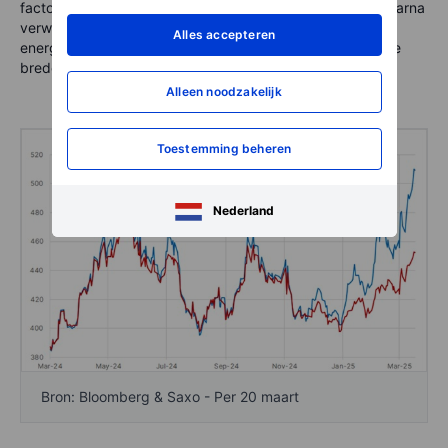
factoren die de koperprijs op korte termijn versterken. Daarna
verwachten we meer structurele ondersteuning vanuit de
Alles accepteren
energietransitie, die een belangrijke rol speelt binnen onze
bredere grondstoffenvisie.
Alleen noodzakelijk
Toestemming beheren
Nederland
Bron: Bloomberg & Saxo - Per 20 maart