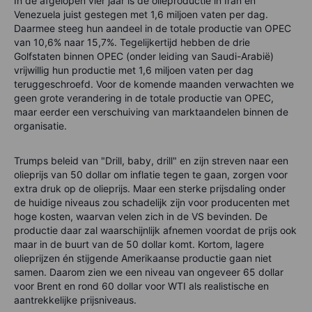
In de afgelopen vier jaar is de olieproductie in Iran en
Venezuela juist gestegen met 1,6 miljoen vaten per dag.
Daarmee steeg hun aandeel in de totale productie van OPEC
van 10,6% naar 15,7%. Tegelijkertijd hebben de drie
Golfstaten binnen OPEC (onder leiding van Saudi-Arabië)
vrijwillig hun productie met 1,6 miljoen vaten per dag
teruggeschroefd. Voor de komende maanden verwachten we
geen grote verandering in de totale productie van OPEC,
maar eerder een verschuiving van marktaandelen binnen de
organisatie.
Trumps beleid van "Drill, baby, drill" en zijn streven naar een
olieprijs van 50 dollar om inflatie tegen te gaan, zorgen voor
extra druk op de olieprijs. Maar een sterke prijsdaling onder
de huidige niveaus zou schadelijk zijn voor producenten met
hoge kosten, waarvan velen zich in de VS bevinden. De
productie daar zal waarschijnlijk afnemen voordat de prijs ook
maar in de buurt van de 50 dollar komt. Kortom, lagere
olieprijzen én stijgende Amerikaanse productie gaan niet
samen. Daarom zien we een niveau van ongeveer 65 dollar
voor Brent en rond 60 dollar voor WTI als realistische en
aantrekkelijke prijsniveaus.