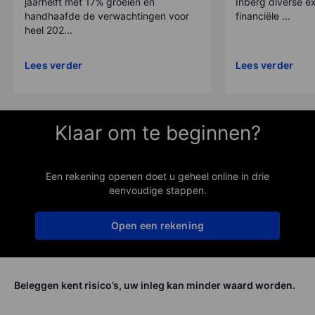
jaarhelft met 17% groeien en
Inberg diverse ex
handhaafde de verwachtingen voor
financiële ...
heel 202...
Lees verder
Lees verder
Klaar om te beginnen?
Een rekening openen doet u geheel online in drie
eenvoudige stappen.
Open een rekening
Beleggen kent risico’s, uw inleg kan minder waard worden.