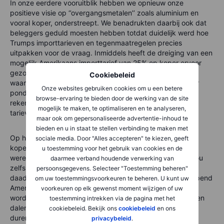
In onze eerdere vooruitblik hebben we opnieuw onze
positieve visie op ‘’overgangsmetalen’’ zoals aluminium en
vooral koper, onderstreept. We benadrukten daarbij ook dat
beleggers geduld moesten hebben totdat duidelijk werd hoe
Trumps importtarieven en tegenmaatregelen precies
uitpakken voor de vraag. Inmiddels heeft de dreiging van een
mogelijk Amerikaans importtarief van 25% op koper ervoor
gezorgd dat koperprijzen in New York flink gestegen zijn,
Cookiebeleid
waarbij onze eerder gestelde doelprijs van 4,70 dollar per
Onze websites gebruiken cookies om u een betere
pond al werd overschreden. Handelaren proberen alvast
browse-ervaring te bieden door de werking van de site
rekening te houden met de mogelijke invoering van deze
mogelijk te maken, te optimaliseren en te analyseren,
tarieven.
maar ook om gepersonaliseerde advertentie-inhoud te
bieden en u in staat te stellen verbinding te maken met
Op het moment van schrijven ligt de prijs van HG-
sociale media. Door "Alles accepteren" te kiezen, geeft
koperfutures in New York ongeveer 12% hoger dan de
u toestemming voor het gebruik van cookies en de
wereldwijde benchmarkprijs in Londen. Dit prijsverschil zou
daarmee verband houdende verwerking van
zelfs tot 25% kunnen oplopen als het importtarief
persoonsgegevens. Selecteer "Toestemming beheren"
daadwerkelijk op dat niveau wordt vastgesteld na een lopend
om uw toestemmingsvoorkeuren te beheren. U kunt uw
Amerikaans onderzoek. Mocht er uiteindelijk geen tarief
voorkeuren op elk gewenst moment wijzigen of uw
worden ingevoerd, dan zou de koperprijs juist sterk kunnen
toestemming intrekken via de pagina met het
dalen. Omdat dit onderzoek vermoedelijk enige tijd gaat
cookiebeleid. Bekijk ons
cookiebeleid
en ons
duren, zien we momenteel een aantal ondersteunende
privacybeleid
.