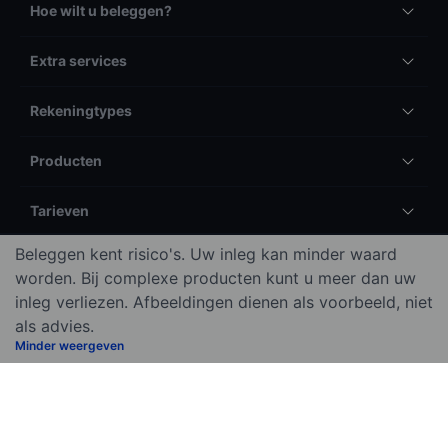
Hoe wilt u beleggen?
Extra services
Rekeningtypes
Producten
Tarieven
Beleggen kent risico's. Uw inleg kan minder waard
Algemeen
worden. Bij complexe producten kunt u meer dan uw
inleg verliezen. Afbeeldingen dienen als voorbeeld, niet
Meer
als advies.
Minder weergeven
Juridische informatie