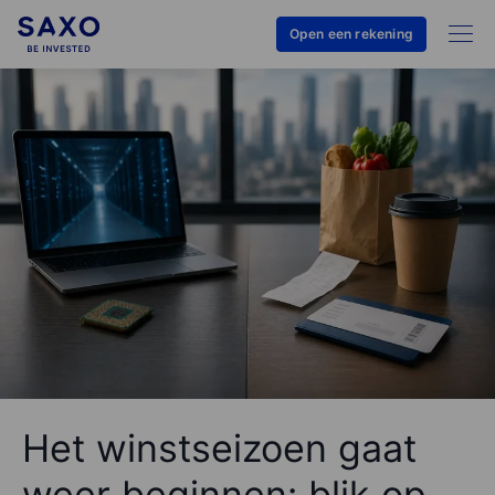
Open een rekening
Het winstseizoen gaat
weer beginnen: blik op