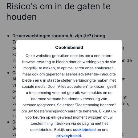
Risico's om in de gaten te
houden
De verwachtingen rondom AI zijn (te?) hoog.
Zelfs sterke kwartaalcijfers kunnen tegenvallen als
Cookiebeleid
beleggers nóg betere resultaten hadden verwacht, met
koersdalingen als gevolg. Let daarom ook op
Onze websites gebruiken cookies om u een betere
investeringsplannen voor datacenters, nieuwe orders en de
browse-ervaring te bieden door de werking van de site
vooruitzichten van grote technologiebedrijven.
mogelijk te maken, te optimaliseren en te analyseren,
Consumenten worden voorzichtiger.
maar ook om gepersonaliseerde advertentie-inhoud te
Als bedrijven melden dat zij minder producten verkopen,
bieden en u in staat te stellen verbinding te maken met
vaker kortingen moeten geven of dat consumenten
sociale media. Door "Alles accepteren" te kiezen, geeft
overstappen naar goedkopere alternatieven, kan dat
u toestemming voor het gebruik van cookies en de
wijzen op een afzwakkende vraag. Dat is vooral relevant
daarmee verband houdende verwerking van
voor producenten van dagelijkse consumentenproducten,
persoonsgegevens. Selecteer "Toestemming beheren"
winkels, restaurants, reisbedrijven en producenten van
om uw toestemmingsvoorkeuren te beheren. U kunt uw
luxe goederen.
voorkeuren op elk gewenst moment wijzigen of uw
De vooruitzichten tellen zwaar mee.
toestemming intrekken via de pagina met het
Beleggers vergeven soms tegenvallende cijfers als de
cookiebeleid. Bekijk ons
cookiebeleid
en ons
verwachtingen voor de komende kwartalen verbeteren.
privacybeleid
.