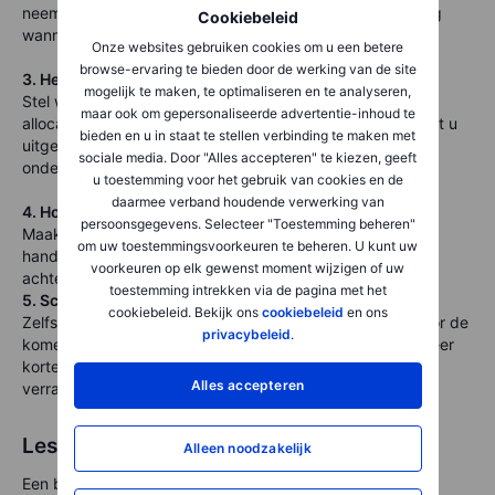
neemt emotie weg en spreidt de instapprijs – vooral nuttig
Cookiebeleid
wanneer markten schommelen.
Onze websites gebruiken cookies om u een betere
browse-ervaring te bieden door de werking van de site
3. Herbalanceren wanneer nodig
mogelijk te maken, te optimaliseren en te analyseren,
Stel waarschuwingen in om te signaleren wanneer uw
maar ook om gepersonaliseerde advertentie-inhoud te
allocaties te ver afwijken van het doel – zeg ±5%. Dit helpt u
bieden en u in staat te stellen verbinding te maken met
uitgerekte posities te trimmen en systematisch aan
sociale media. Door "Alles accepteren" te kiezen, geeft
ondergewichten toe te voegen.
u toestemming voor het gebruik van cookies en de
daarmee verband houdende verwerking van
4. Houd vinger aan de pols
persoonsgegevens. Selecteer "Toestemming beheren"
Maak gebruik van screeners, marktupdates en
om uw toestemmingsvoorkeuren te beheren. U kunt uw
handelssignalen om nieuwe kansen te overwegen zonder
voorkeuren op elk gewenst moment wijzigen of uw
achter nieuwskoppen te hollen.
toestemming intrekken via de pagina met het
5. Schrijf uw beleggingsplan neer, letterlijk
cookiebeleid. Bekijk ons
cookiebeleid
en ons
Zelfs een korte notitie kan u verankeren: "Ik investeer voor de
privacybeleid
.
komende 10 jaar, gericht op langetermijngroei. Ik accepteer
kortetermijndalingen en herbalanceer jaarlijks." Het is
Alles accepteren
verrassend effectief om zenuwen te bedaren.
Lessen uit de COVID-crash
Alleen noodzakelijk
Een beetje perspectief doet ook heel wat. Laten we