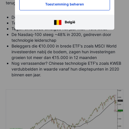
terugspoelen naar maart 2020:
Toestemming beheren
De S&P 500 daalde ~34% in iets meer dan een maand
België
Tegen augustus 2020 was het volledig hersteld
Tegen eind 2020 eindigde het jaar met ~16% winst
De Nasdaq-100 steeg ~48% in 2020, gedreven door
technologie leiderschap
Beleggers die €10.000 in brede ETF's zoals MSCI World
investeerden nabij de bodem, zagen hun investeringen
groeien tot meer dan €15.000 in 12 maanden
Nog verrassender? Chinese technologie ETF's zoals KWEB
verdubbelden in waarde vanaf hun dieptepunten in 2020
binnen een jaar.