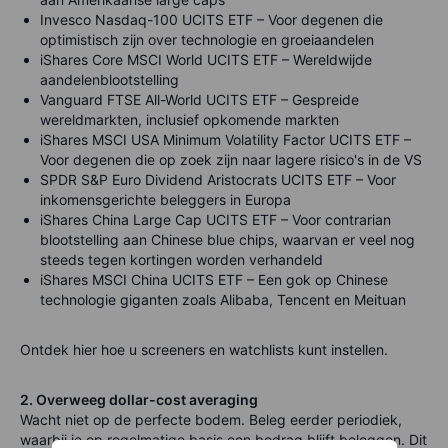
Invesco Nasdaq-100 UCITS ETF – Voor degenen die
optimistisch zijn over technologie en groeiaandelen
iShares Core MSCI World UCITS ETF – Wereldwijde
aandelenblootstelling
Vanguard FTSE All-World UCITS ETF – Gespreide
wereldmarkten, inclusief opkomende markten
iShares MSCI USA Minimum Volatility Factor UCITS ETF –
Voor degenen die op zoek zijn naar lagere risico's in de VS
SPDR S&P Euro Dividend Aristocrats UCITS ETF – Voor
inkomensgerichte beleggers in Europa
iShares China Large Cap UCITS ETF – Voor contrarian
blootstelling aan Chinese blue chips, waarvan er veel nog
steeds tegen kortingen worden verhandeld
iShares MSCI China UCITS ETF
– Een gok op Chinese
technologie giganten zoals Alibaba, Tencent en Meituan
Ontdek hier hoe u screeners en watchlists kunt instellen.
2. Overweeg dollar-cost averaging
Wacht niet op de perfecte bodem. Beleg eerder periodiek,
waarbij je op regelmatige basis een bedrag blijft beleggen. Dit