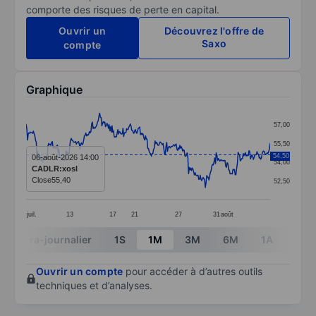
comporte des risques de perte en capital.
Ouvrir un
Découvrez l'offre de
Saxo
compte
Graphique
Chart
57,00
Line chart with 336 data points.
55,50
The chart has 1 X axis displaying categories.
54,50
06-août-2026 14:00
54,00
CADLR:xosl
The chart has 1 Y axis displaying values. Data ranges 
Close
55,40
52,50
juil.
13
17
21
27
31
août
End of interactive chart.
Intra-journalier
1S
1M
3M
6M
1A
3A
Ouvrir un compte
pour accéder à d’autres outils
techniques et d’analyses.