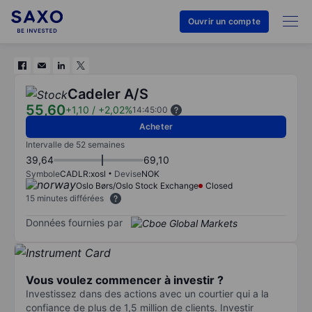
Ouvrir un compte
Cadeler A/S
55,60
+1,10
/
+2,02%
14:45:00
Acheter
Intervalle de 52 semaines
39,64
69,10
Symbole
CADLR:xosl
Devise
NOK
Oslo Børs/Oslo Stock Exchange
Closed
15 minutes différées
Données fournies par
Vous voulez commencer à investir ?
Investissez dans des actions avec un courtier qui a la
confiance de plus de 1,5 million de clients. Investir