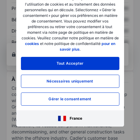
l'utilisation de cookies et au traitement des données
Prix / ventes
XXXXXXX
XXXXXXX
personnelles qui en découle. Sélectionnez « Gérer le
consentement » pour gérer vos préférences en matière
Bénéfice par action
XXXXXXX
XXXXXXX
de consentement. Vous pouvez modifier vos
préférences ou retirer votre consentement à tout
Dividende par action
XXXXXXX
XXXXXXX
moment via notre page de politique en matière de
cookies. Veuillez consulter notre politique en matière de
Rendement des
XXXXXXX
XXXXXXX
cookies
et notre politique de confidentialité
pour en
capitaux propres
savoir plus
.
Ouvrir un compte
pour accéder à d’autres outils
techniques et d’analyses.
Tout Accepter
À propos Cadeler A/S
Nécessaires uniquement
Cadeler AS is an offshore wind installation vessel
contractor. It currently operates various offshore jack-up
Gérer le consentement
wind installation vessels, with new builds on order. The
Group operates within the market for the transportation
and installation of offshore wind turbine generators
France
(WTGs) and their foundations. In addition to wind farm
installation, its vessels can perform maintenance,
decommissioning, and other general construction tasks
within the offshore industry. Cadler's customer base