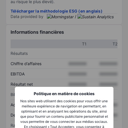
au risque le plus élevé).
Télécharger la méthodologie ESG (en anglais)
Data provided by
/
Informations financières
T1
T2
Résultats
Chiffre d’affaires
XXXXXXX
XXXXXXX
EBITDA
XXXXXXX
XXXXXXX
Résultat net
XXXXXXX
XXXXXXX
Politique en matière de cookies
Bilan
Nos sites web utilisent des cookies pour vous offrir une
Actif total
XXXXXXX
XXXXXXX
meilleure expérience de navigation en permettant, en
optimisant et en analysant les opérations du site, ainsi
Dette totale
XXXXXXX
XXXXXXX
que pour fournir un contenu publicitaire personnalisé et
vous permettre de vous connecter aux médias sociaux.
Ratios
En choisissant « Tout Accepter», vous consentez à