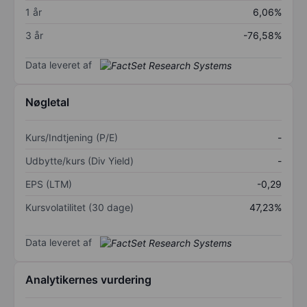
1 år
6,06%
3 år
-76,58%
Data leveret af
Nøgletal
Kurs/Indtjening (P/E)
-
Udbytte/kurs (Div Yield)
-
EPS (LTM)
-0,29
Kursvolatilitet (30 dage)
47,23%
Data leveret af
Analytikernes vurdering