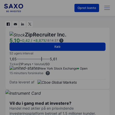
Opret konto
ZipRecruiter Inc.
5,10
+0,42
/
+8,87%
18:14:37
Køb
52 ugers interval
1,65
5,61
Ticker
ZIP:xnys
Valuta
USD
New York Stock Exchange
Open
15 minutters forsinkelse
Data leveret af
Vil du i gang med at investere?
Handel med aktier på en prisvindende
investeringsplatform betroet af 1,5 millioner kunder.