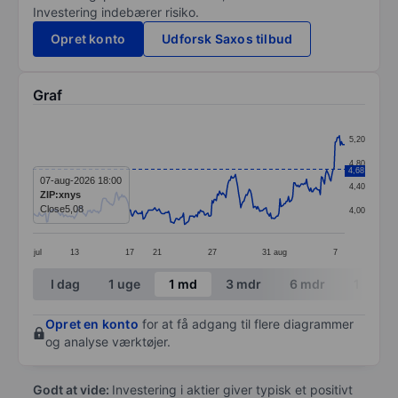
Investering indebærer risiko.
Opret konto
Udforsk Saxos tilbud
Graf
Chart
5,20
Line chart with 295 data points.
4,80
4,68
The chart has 1 X axis displaying categories.
07-aug-2026 18:00
4,40
ZIP:xnys
The chart has 1 Y axis displaying values. Data ranges 
Close
5,08
4,00
jul
13
17
21
27
31
aug
7
End of interactive chart.
I dag
1 uge
1 md
3 mdr
6 mdr
1 år
Opret en konto
for at få adgang til flere diagrammer
og analyse værktøjer.
Godt at vide:
Investering i aktier giver typisk et positivt