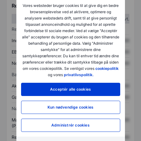
Regnskabstal
Vores websteder bruger cookies til at give dig en bedre
browseroplevelse ved at aktivere, optimere og
analysere webstedets drift, samt til at give personligt
1. kvt.
2. kvt.
tilpasset annonceindhold og mulighed for at oprette
Resultatopgørelse
forbindelse til sociale medier. Ved at vælge "Acceptér
alle" accepterer du brugen af cookies og den tilhørende
Indtægter
XXXXXXX
XXXXXXX
behandling af personlige data. Vælg "Administrer
samtykke" for at administrere dine
EBITDA
XXXXXXX
XXXXXXX
samtykkepræferencer. Du kan til enhver tid ændre dine
præferencer eller trække dit samtykke tilbage på siden
Nettoresultat
XXXXXXX
XXXXXXX
om vores cookiepolitik. Se venligst vores
cookiepolitik
Balance
og vores
privatlivspolitik.
Aktiver i alt
XXXXXXX
XXXXXXX
Acceptér alle cookies
Gæld
XXXXXXX
XXXXXXX
Kun nødvendige cookies
Nøgletal
Markedsværdi/omsætning
XXXXXXX
XXXXXXX
Administrér cookies
(P/S)
Resultat pr. aktie (EPS)
XXXXXXX
XXXXXXX