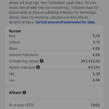
afkast på lang sigt, men indebærer også risiko. Du kan
miste dele af eller hele din investering. Tidligere data for
denne aktie er ikke en pålidelig indikator for fremtidige
afkast. Data fra eksterne udbydere er ikke blevet
ændret af
Saxo
.
Se fuld ansvarsfraskrivelse for data
.
Kurser
Bud
5,09
Udbud
5,10
Åben
4,68
Seneste lukkekurs
4,68
Omsætning (antal)
942.423,00
Relativ mængde
97,33%
Høj
5,32
Lav
4,68
Afkast
År til dato (ÅTD)
7,69%