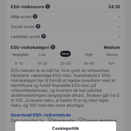
ESG-risikoscore
24,35
Miljø-score
-
Social-score
-
Ledelses-score
-
ESG-risikokategori
Medium
Med
Negligible
Low
High
Severe
0-10
10-20
20-30
30-40
40+
ESG-risikoen er et mål for, hvor godt en virksomhed
håndterer væsentlige ESG-risici. Sustainalytics’ ESG-
risikokategori har til formål at hjælpe investorer med at
identificere og forstå finansielle ESG-risici på
virksomhedsniveau, og hvordan de kan påvirke
aktieinvesteringers langsigtede afkast. Skalaen går fra 0
til 100. Jo lavere risiko, jo bedre (0 er lig med ingen
risiko, og 100 med den mest alvorlige).
Download ESG-risikometode
Data provided by
/
Cookiepolitik