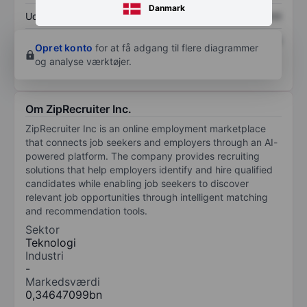
Danmark
Udbytte pr. aktie
XXXXXXX
XXXXXXX
Afkast af egenkapital
XXXXXXX
XXXXXXX
Opret konto
for at få adgang til flere diagrammer
og analyse værktøjer.
Om ZipRecruiter Inc.
ZipRecruiter Inc is an online employment marketplace
that connects job seekers and employers through an AI-
powered platform. The company provides recruiting
solutions that help employers identify and hire qualified
candidates while enabling job seekers to discover
relevant job opportunities through intelligent matching
and recommendation tools.
Sektor
Teknologi
Industri
-
Markedsværdi
0,34647099bn