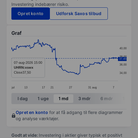
Investering indebærer risiko.
Opret konto
Udforsk Saxos tilbud
Graf
Chart
40,00
Line chart with 365 data points.
38,00
37,45
The chart has 1 X axis displaying categories.
07-aug-2026 15:00
36,00
UHRN:xswx
The chart has 1 Y axis displaying values. Data ranges 
Close
37,50
34,00
jul
13
17
21
27
31
aug
7
End of interactive chart.
I dag
1 uge
1 md
3 mdr
6 mdr
1 år
Opret en konto
for at få adgang til flere diagrammer
og analyse værktøjer.
Godt at vide:
Investering i aktier giver typisk et positivt