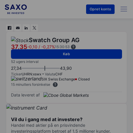
Opret konto
Swatch Group AG
37,35
-0,10
/
-0,27%
15:30:53
Køb
52 ugers interval
27,34
43,90
Ticker
UHRN:xswx
Valuta
CHF
SIX Swiss Exchange
Closed
15 minutters forsinkelse
Data leveret af
Vil du i gang med at investere?
Handel med aktier på en prisvindende
investeringsplatform betroet af 1,5 millioner kunder.