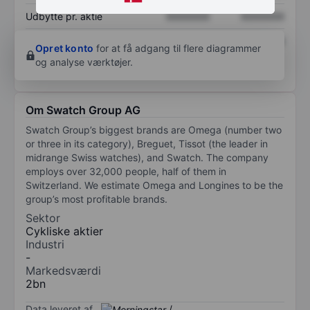
Udbytte pr. aktie
XXXXXXX
XXXXXXX
Afkast af egenkapital
XXXXXXX
XXXXXXX
Opret konto
for at få adgang til flere diagrammer
og analyse værktøjer.
Om Swatch Group AG
Swatch Group’s biggest brands are Omega (number two
or three in its category), Breguet, Tissot (the leader in
midrange Swiss watches), and Swatch. The company
employs over 32,000 people, half of them in
Switzerland. We estimate Omega and Longines to be the
group’s most profitable brands.
Sektor
Cykliske aktier
Industri
-
Markedsværdi
2bn
Data leveret af
/