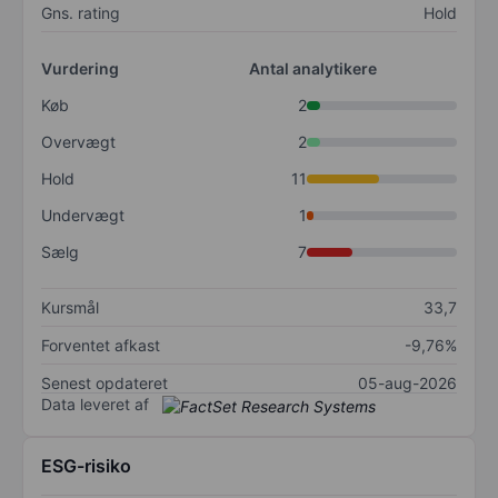
Gns. rating
Hold
Vurdering
Antal analytikere
Køb
2
Overvægt
2
Hold
11
Undervægt
1
Sælg
7
Kursmål
33,7
Forventet afkast
-9,76%
Senest opdateret
05-aug-2026
Data leveret af
ESG-risiko