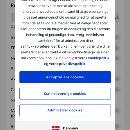
Regnskabstal
browseroplevelse ved at aktivere, optimere og
analysere webstedets drift, samt til at give personligt
1. kvt.
2. kvt.
tilpasset annonceindhold og mulighed for at oprette
forbindelse til sociale medier. Ved at vælge "Acceptér
Resultatopgørelse
alle" accepterer du brugen af cookies og den tilhørende
behandling af personlige data. Vælg "Administrer
Indtægter
XXXXXXX
XXXXXXX
samtykke" for at administrere dine
samtykkepræferencer. Du kan til enhver tid ændre dine
EBITDA
XXXXXXX
XXXXXXX
præferencer eller trække dit samtykke tilbage på siden
Nettoresultat
XXXXXXX
XXXXXXX
om vores cookiepolitik. Se venligst vores
cookiepolitik
og vores
privatlivspolitik.
Balance
Acceptér alle cookies
Aktiver i alt
XXXXXXX
XXXXXXX
Gæld
XXXXXXX
XXXXXXX
Kun nødvendige cookies
Nøgletal
Markedsværdi/omsætning
XXXXXXX
XXXXXXX
Administrér cookies
(P/S)
Resultat pr. aktie (EPS)
XXXXXXX
XXXXXXX
Danmark