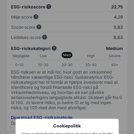
ESG-risikoscore
22,75
Miljø-score
4,29
Social-score
9,83
Ledelses-score
8,63
ESG-risikokategori
Medium
Med
Negligible
Low
High
Severe
0-10
10-20
20-30
30-40
40+
ESG-risikoen er et mål for, hvor godt en virksomhed
håndterer væsentlige ESG-risici. Sustainalytics’ ESG-
risikokategori har til formål at hjælpe investorer med at
identificere og forstå finansielle ESG-risici på
virksomhedsniveau, og hvordan de kan påvirke
aktieinvesteringers langsigtede afkast. Skalaen går fra 0
til 100. Jo lavere risiko, jo bedre (0 er lig med ingen
risiko, og 100 med den mest alvorlige).
Download ESG-risikometode
Data provided by
/
Cookiepolitik
Vores websteder bruger cookies til at give dig en bedre