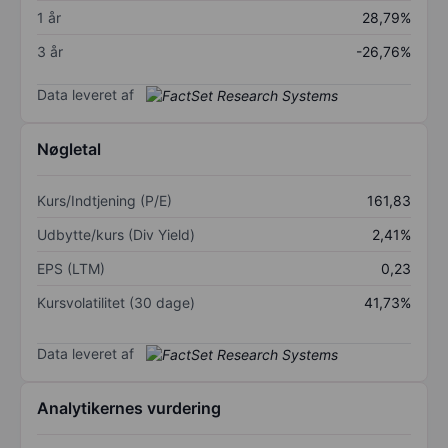
1 år
28,79%
3 år
-26,76%
Data leveret af
Nøgletal
Kurs/Indtjening (P/E)
161,83
Udbytte/kurs (Div Yield)
2,41%
EPS (LTM)
0,23
Kursvolatilitet (30 dage)
41,73%
Data leveret af
Analytikernes vurdering