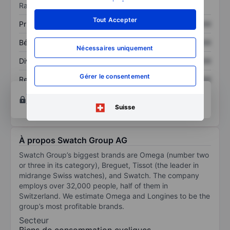
savoir plus
.
Ratios
Tout Accepter
Prix / ventes
XXXXXXX
XXXXXXX
Bénéfice par action
XXXXXXX
XXXXXXX
Nécessaires uniquement
Dividende par action
XXXXXXX
XXXXXXX
Gérer le consentement
Rendement des
XXXXXXX
XXXXXXX
capitaux propres
Ouvrir un compte
pour accéder à d’autres outils
techniques et d’analyse.
Suisse
À propos Swatch Group AG
Swatch Group’s biggest brands are Omega (number two
or three in its category), Breguet, Tissot (the leader in
midrange Swiss watches), and Swatch. The company
employs over 32,000 people, half of them in
Switzerland. We estimate Omega and Longines to be the
group’s most profitable brands.
Secteur
Biens de consommation cycliques