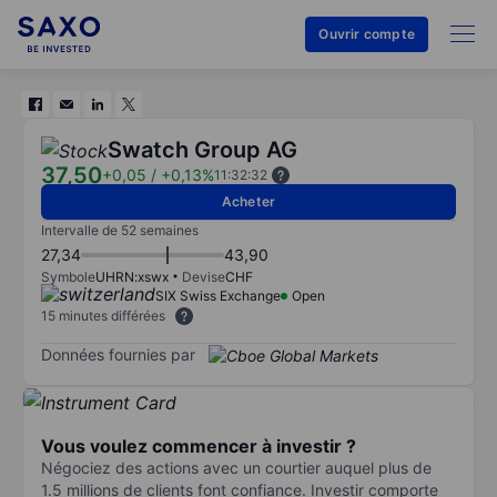
Ouvrir compte
Swatch Group AG
37,50
+0,05
/
+0,13%
11:32:32
Acheter
Intervalle de 52 semaines
27,34
43,90
Symbole
UHRN:xswx
Devise
CHF
SIX Swiss Exchange
Open
15 minutes différées
Données fournies par
Vous voulez commencer à investir ?
Négociez des actions avec un courtier auquel plus de
1.5 millions de clients font confiance. Investir comporte