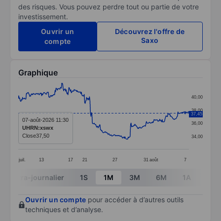
des risques. Vous pouvez perdre tout ou partie de votre
investissement.
Ouvrir un
Découvrez l'offre de
Saxo
compte
Graphique
Chart
40,00
Line chart with 358 data points.
38,00
37,45
The chart has 1 X axis displaying categories.
07-août-2026 11:30
36,00
UHRN:xswx
The chart has 1 Y axis displaying values. Data ranges 
Close
37,50
34,00
juil.
13
17
21
27
31
août
7
End of interactive chart.
Intra-journalier
1S
1M
3M
6M
1A
3A
Ouvrir un compte
pour accéder à d’autres outils
techniques et d’analyse.