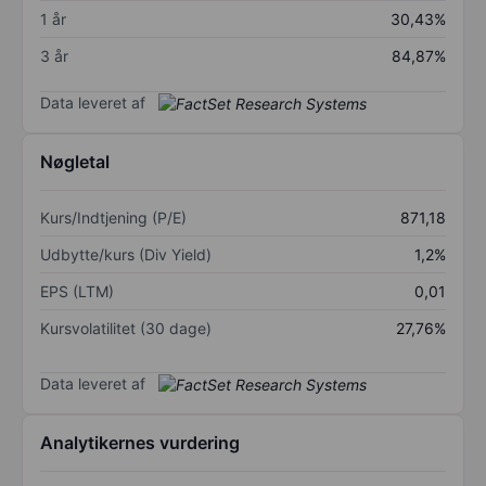
1 år
30,43%
3 år
84,87%
Data leveret af
Nøgletal
Kurs/Indtjening (P/E)
871,18
Udbytte/kurs (Div Yield)
1,2%
EPS (LTM)
0,01
Kursvolatilitet (30 dage)
27,76%
Data leveret af
Analytikernes vurdering