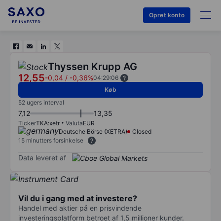
Opret konto
Thyssen Krupp AG
12,55
-0,04
/
-0,36%
04:29:06
Køb
52 ugers interval
7,12
13,35
Ticker
TKA:xetr
Valuta
EUR
Deutsche Börse (XETRA)
Closed
15 minutters forsinkelse
Data leveret af
Vil du i gang med at investere?
Handel med aktier på en prisvindende
investeringsplatform betroet af 1,5 millioner kunder.