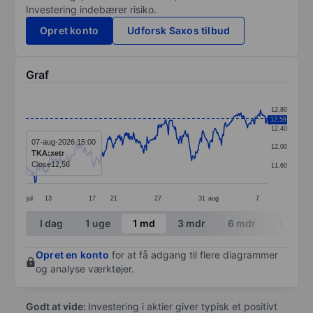
Investering indebærer risiko.
Opret konto
Udforsk Saxos tilbud
Graf
Chart
12,80
12,59
Line chart with 374 data points.
12,40
The chart has 1 X axis displaying categories.
07-aug-2026 15:00
12,00
TKA:xetr
The chart has 1 Y axis displaying values. Data ranges f
Close
12,56
11,60
jul
13
17
21
27
31
aug
7
End of interactive chart.
I dag
1 uge
1 md
3 mdr
6 mdr
1 år
Opret en konto
for at få adgang til flere diagrammer
og analyse værktøjer.
Godt at vide:
Investering i aktier giver typisk et positivt