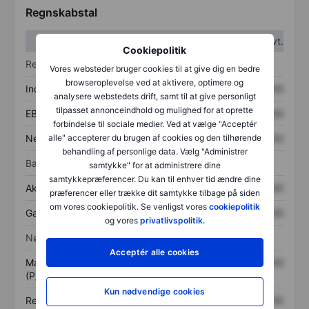
Regnskabstal
1. kvt.
2. kvt.
Cookiepolitik
Resultatopgørelse
Vores websteder bruger cookies til at give dig en bedre
browseroplevelse ved at aktivere, optimere og
Indtægter
XXXXXXX
XXXXXXX
analysere webstedets drift, samt til at give personligt
tilpasset annonceindhold og mulighed for at oprette
EBITDA
XXXXXXX
XXXXXXX
forbindelse til sociale medier. Ved at vælge "Acceptér
Nettoresultat
XXXXXXX
XXXXXXX
alle" accepterer du brugen af cookies og den tilhørende
behandling af personlige data. Vælg "Administrer
Balance
samtykke" for at administrere dine
samtykkepræferencer. Du kan til enhver tid ændre dine
Aktiver i alt
XXXXXXX
XXXXXXX
præferencer eller trække dit samtykke tilbage på siden
om vores cookiepolitik. Se venligst vores
cookiepolitik
Gæld
XXXXXXX
XXXXXXX
og vores
privatlivspolitik.
Nøgletal
Acceptér alle cookies
Markedsværdi/omsætning
XXXXXXX
XXXXXXX
(P/S)
Kun nødvendige cookies
Resultat pr. aktie (EPS)
XXXXXXX
XXXXXXX