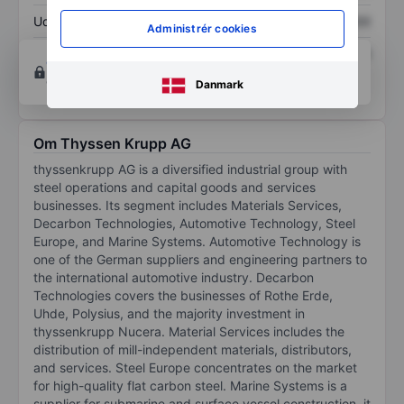
Udbytte pr. aktie
XXXXXXX
XXXXXXX
Administrér cookies
Afkast af egenkapital
XXXXXXX
XXXXXXX
Opret konto
for at få adgang til flere diagrammer
og analyse værktøjer.
Danmark
Om Thyssen Krupp AG
thyssenkrupp AG is a diversified industrial group with
steel operations and capital goods and services
businesses. Its segment includes Materials Services,
Decarbon Technologies, Automotive Technology, Steel
Europe, and Marine Systems. Automotive Technology is
one of the German suppliers and engineering partners to
the international automotive industry. Decarbon
Technologies covers the businesses of Rothe Erde,
Uhde, Polysius, and the majority investment in
thyssenkrupp Nucera. Material Services includes the
distribution of mill-independent materials, distributors,
and services. Steel Europe concentrates on the market
for high-quality flat carbon steel. Marine Systems is a
supplier for submarine and surface vessel construction. it