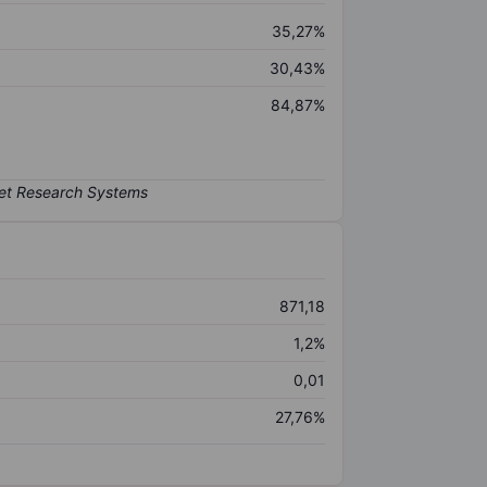
35,27%
30,43%
84,87%
871,18
1,2%
0,01
27,76%