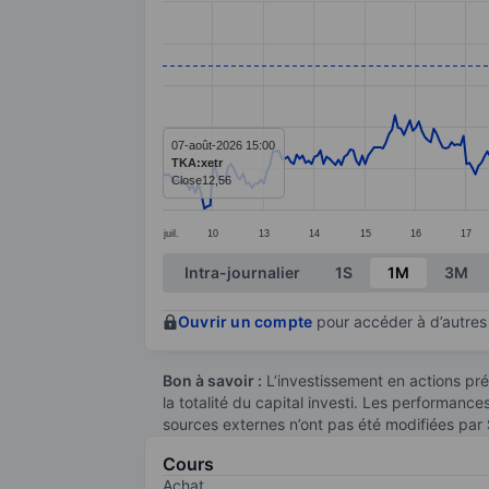
Line chart with 374 data points.
The chart has 1 X axis displaying categ
The chart has 1 Y axis displaying values
07-août-2026 15:00
TKA:xetr
Close
12,56
juil.
10
13
14
15
16
17
End of interactive chart.
Intra-journalier
1S
1M
3M
Ouvrir un compte
pour accéder à d’autres 
Bon à savoir :
L’investissement en actions pré
la totalité du capital investi. Les performanc
sources externes n’ont pas été modifiées par
Cours
Achat