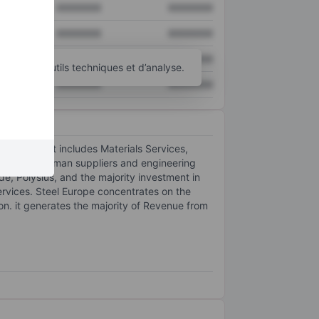
XXXXXXX
XXXXXXX
XXXXXXX
XXXXXXX
XXXXXXX
XXXXXXX
d’autres outils techniques et d’analyse.
XXXXXXX
XXXXXXX
 Its segment includes Materials Services,
 of the German suppliers and engineering
e, Polysius, and the majority investment in
services. Steel Europe concentrates on the
on. it generates the majority of Revenue from