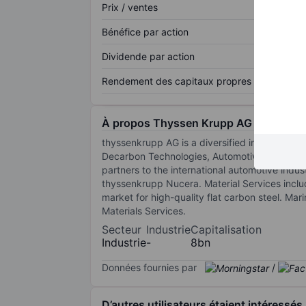
Prix / ventes
Bénéfice par action
Dividende par action
Rendement des capitaux propres
À propos Thyssen Krupp AG
thyssenkrupp AG is a diversified industrial g
Decarbon Technologies, Automotive Technolog
partners to the international automotive indu
thyssenkrupp Nucera. Material Services includ
market for high-quality flat carbon steel. Mar
Materials Services.
Secteur
Industrie
Capitalisation
Industrie
-
8bn
Données fournies par
/
D’autres utilisateurs étaient intéressés