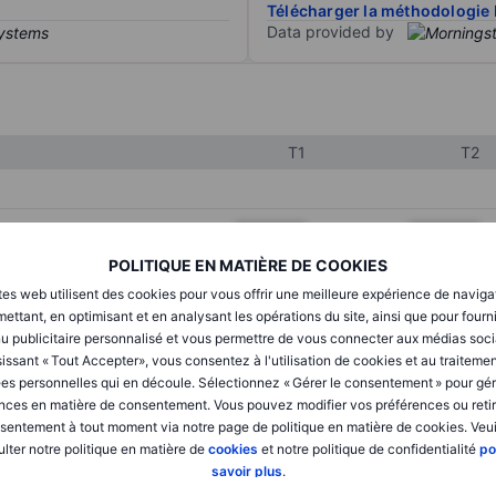
Télécharger la méthodologie 
Data provided by
T1
T2
XXXXXXX
XXXXXXX
POLITIQUE EN MATIÈRE DE COOKIES
XXXXXXX
XXXXXXX
tes web utilisent des cookies pour vous offrir une meilleure expérience de naviga
XXXXXXX
XXXXXXX
ettant, en optimisant et en analysant les opérations du site, ainsi que pour fourn
u publicitaire personnalisé et vous permettre de vous connecter aux médias soci
issant « Tout Accepter», vous consentez à l'utilisation de cookies et au traiteme
es personnelles qui en découle. Sélectionnez « Gérer le consentement » pour gér
XXXXXXX
XXXXXXX
nces en matière de consentement. Vous pouvez modifier vos préférences ou retir
sentement à tout moment via notre page de politique en matière de cookies. Veui
XXXXXXX
XXXXXXX
lter notre politique en matière de
cookies
et notre politique de confidentialité
po
savoir plus
.