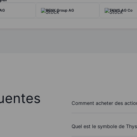
 AG
RENK Group AG
TKMS AG Co
uentes
Comment acheter des actio
Quel est le symbole de Thy