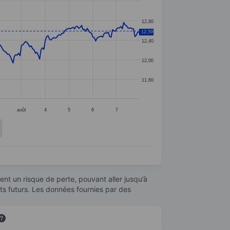
12,80
12,59
12,40
12,00
11,60
1
août
4
5
6
7
nt un risque de perte, pouvant aller jusqu’à
ats futurs. Les données fournies par des