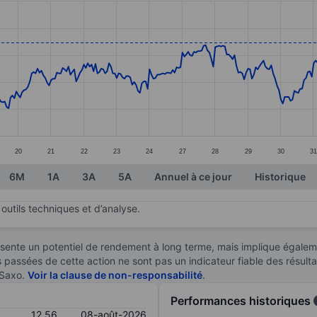
ories.
. Data ranges from 11.21 to 12.76.
20
21
22
23
24
27
28
29
30
3
6M
1A
3A
5A
Annuel à ce jour
Historique
outils techniques et d’analyse.
sente un potentiel de rendement à long terme, mais implique égaleme
es passées de cette action ne sont pas un indicateur fiable des résult
 Saxo.
Voir la clause de non-responsabilité
.
Performances historiques
12,56
08-août-2026