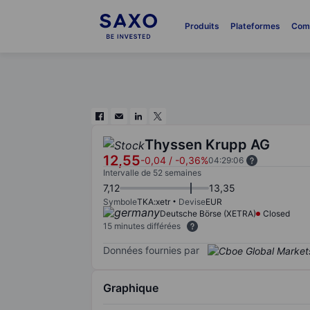
Produits
Plateformes
Com
Thyssen Krupp AG
12,55
-0,04
/
-0,36%
04:29:06
Intervalle de 52 semaines
7,12
13,35
Symbole
TKA:xetr
Devise
EUR
Deutsche Börse (XETRA)
Closed
15 minutes différées
Données fournies par
Graphique
Chart