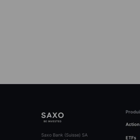
Produit
Action
Saxo Bank (Suisse) SA
ETFs