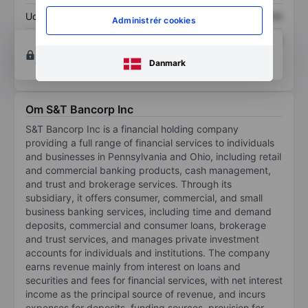
Udbytte pr. aktie
XXXXXXX
XXXXXXX
Administrér cookies
Afkast af egenkapital
XXXXXXX
XXXXXXX
Opret konto
for at få adgang til flere diagrammer
og analyse værktøjer.
Danmark
Om S&T Bancorp Inc
S&T Bancorp Inc is a financial holding company
providing a full range of financial services to individuals
and businesses in Pennsylvania and Ohio, including retail
and commercial banking products, cash management,
and trust and brokerage services. Through its
subsidiary, it offers consumer, commercial, and small
business banking services, including time and demand
deposits, commercial and consumer loans, brokerage
and trust services, and manages private investment
accounts for individuals and institutions. The company
earns revenue mainly from interest on loans and
securities and fees for financial services, with net interest
income as the principal source of revenue, and incurs
expenses for deposits, funding sources, provision for