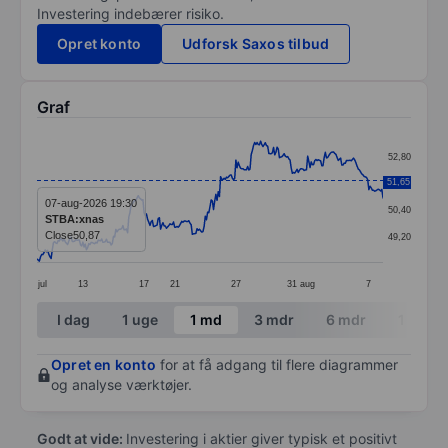
Investering indebærer risiko.
Opret konto
Udforsk Saxos tilbud
Graf
Chart
52,80
Line chart with 295 data points.
51,65
51,60
The chart has 1 X axis displaying categories.
07-aug-2026 19:30
50,40
STBA:xnas
The chart has 1 Y axis displaying values. Data ranges 
Close
50,87
49,20
jul
13
17
21
27
31
aug
7
End of interactive chart.
I dag
1 uge
1 md
3 mdr
6 mdr
1 år
Opret en konto
for at få adgang til flere diagrammer
og analyse værktøjer.
Godt at vide:
Investering i aktier giver typisk et positivt