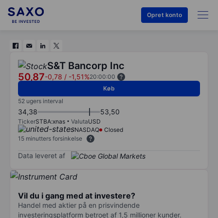
Opret konto
S&T Bancorp Inc
50,87
-0,78
/
-1,51%
20:00:00
Køb
52 ugers interval
34,38
53,50
Ticker
STBA:xnas
Valuta
USD
NASDAQ
Closed
15 minutters forsinkelse
Data leveret af
Vil du i gang med at investere?
Handel med aktier på en prisvindende
investeringsplatform betroet af 1,5 millioner kunder.