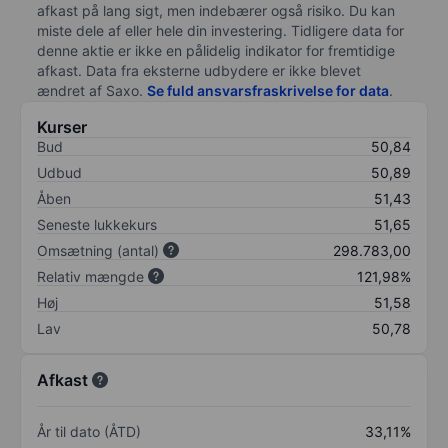
afkast på lang sigt, men indebærer også risiko. Du kan
miste dele af eller hele din investering. Tidligere data for
denne aktie er ikke en pålidelig indikator for fremtidige
afkast. Data fra eksterne udbydere er ikke blevet
ændret af
Saxo
.
Se fuld ansvarsfraskrivelse for data
.
Kurser
Bud
50,84
Udbud
50,89
Åben
51,43
Seneste lukkekurs
51,65
Omsætning (antal)
298.783,00
Relativ mængde
121,98%
Høj
51,58
Lav
50,78
Afkast
År til dato (ÅTD)
33,11%