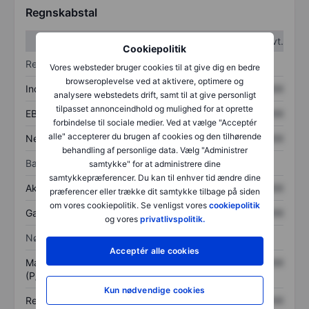
Regnskabstal
1. kvt.
2. kvt.
Cookiepolitik
Resultatopgørelse
Vores websteder bruger cookies til at give dig en bedre
browseroplevelse ved at aktivere, optimere og
Indtægter
XXXXXXX
XXXXXXX
analysere webstedets drift, samt til at give personligt
tilpasset annonceindhold og mulighed for at oprette
EBITDA
XXXXXXX
XXXXXXX
forbindelse til sociale medier. Ved at vælge "Acceptér
alle" accepterer du brugen af cookies og den tilhørende
Nettoresultat
XXXXXXX
XXXXXXX
behandling af personlige data. Vælg "Administrer
Balance
samtykke" for at administrere dine
samtykkepræferencer. Du kan til enhver tid ændre dine
Aktiver i alt
XXXXXXX
XXXXXXX
præferencer eller trække dit samtykke tilbage på siden
om vores cookiepolitik. Se venligst vores
cookiepolitik
Gæld
XXXXXXX
XXXXXXX
og vores
privatlivspolitik.
Nøgletal
Acceptér alle cookies
Markedsværdi/omsætning
XXXXXXX
XXXXXXX
(P/S)
Kun nødvendige cookies
Resultat pr. aktie (EPS)
XXXXXXX
XXXXXXX