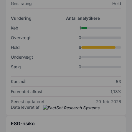
Gns. rating
Hold
Vurdering
Antal analytikere
Køb
1
Overvægt
0
Hold
6
Undervægt
0
Sælg
0
Kursmål
53
Forventet afkast
1,18%
Senest opdateret
20-feb-2026
Data leveret af
ESG-risiko