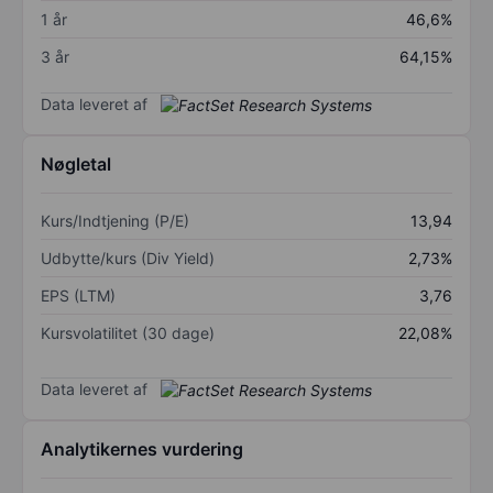
1 år
46,6%
3 år
64,15%
Data leveret af
Nøgletal
Kurs/Indtjening (P/E)
13,94
Udbytte/kurs (Div Yield)
2,73%
EPS (LTM)
3,76
Kursvolatilitet (30 dage)
22,08%
Data leveret af
Analytikernes vurdering