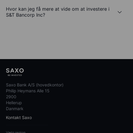
Hvor kan jeg få mere at vide om at investere i
S&T Bancorp Inc?
Saxo Bank A/S (hovedkontor)
Philip Heymans Alle 15
2900
Hellerup
Danmark
Kontakt Saxo
Vælg region