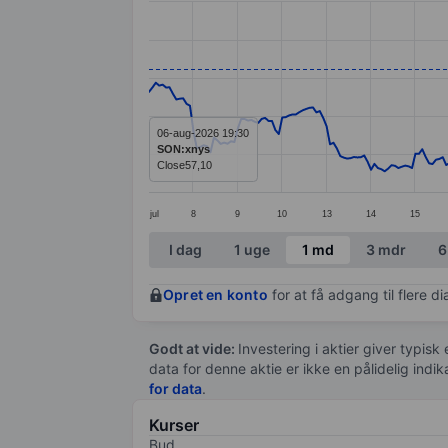
Line chart with 299 data points.
The chart has 1 X axis displaying categ
The chart has 1 Y axis displaying value
06-aug-2026 19:30
SON:xnys
Close
57,10
jul
8
9
10
13
14
15
End of interactive chart.
I dag
1 uge
1 md
3 mdr
6
Opret en konto
for at få adgang til flere 
Godt at vide:
Investering i aktier giver typisk
data for denne aktie er ikke en pålidelig indi
for data
.
Kurser
Bud