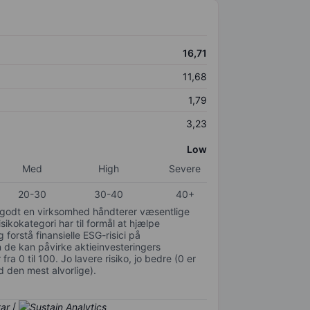
16,71
11,68
1,79
3,23
Low
Med
High
Severe
20-30
30-40
40+
or godt en virksomhed håndterer væsentlige
isikokategori har til formål at hjælpe
 forstå finansielle ESG-risici på
de kan påvirke aktieinvesteringers
ra 0 til 100. Jo lavere risiko, jo bedre (0 er
d den mest alvorlige).
/