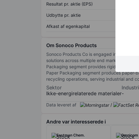
Resultat pr. aktie (EPS)
Udbytte pr. aktie
Afkast af egenkapital
Om Sonoco Products
Sonoco Products Co is engaged in the manufa
solutions across multiple end markets. The
Packaging segment provides rigid packaging s
Paper Packaging segment produces paper-bas
recycling operations, serving industrial and
Sektor
Industri
Ikke-energirelaterede materialer
-
Data leveret af
/
Andre var interesserede i
Eastman Chem.
Omnicom 