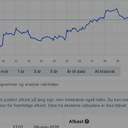
ories.
s. Data ranges from 53.09 to 60.53.
16
17
20
21
22
23
24
27
28
29
 mdr
1 år
3 år
5 år
År til dato
Al historik
diagrammer og analyse værktøjer.
 et positivt afkast på lang sigt, men indebærer også risiko. Du kan mist
kator for fremtidige afkast. Data fra eksterne udbydere er ikke bleve
Afkast
57,07
06-aug-2026