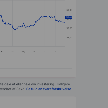
60,00
58,46
58,00
56,00
54,00
30
31
aug
4
5
6
e dele af eller hele din investering. Tidligere
t ændret af
Saxo
.
Se fuld ansvarsfraskrivelse