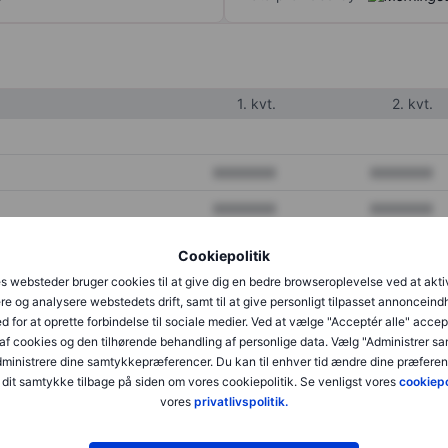
1. kvt.
2. kvt.
XXXXXXX
XXXXXXX
XXXXXXX
XXXXXXX
XXXXXXX
XXXXXXX
Cookiepolitik
s websteder bruger cookies til at give dig en bedre browseroplevelse ved at akti
re og analysere webstedets drift, samt til at give personligt tilpasset annonceind
XXXXXXX
XXXXXXX
d for at oprette forbindelse til sociale medier. Ved at vælge "Acceptér alle" accep
af cookies og den tilhørende behandling af personlige data. Vælg "Administrer s
XXXXXXX
XXXXXXX
administrere dine samtykkepræferencer. Du kan til enhver tid ændre dine præferenc
dit samtykke tilbage på siden om vores cookiepolitik. Se venligst vores
cookiepo
vores
privatlivspolitik.
XXXXXXX
XXXXXXX