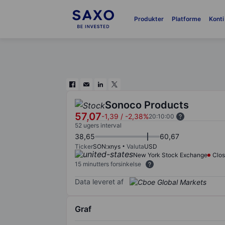
Produkter
Platforme
Konti
Sonoco Products
57,07
-1,39
/
-2,38%
20:10:00
52 ugers interval
38,65
60,67
Ticker
SON:xnys
Valuta
USD
New York Stock Exchange
Clo
15 minutters forsinkelse
Data leveret af
Graf
Chart