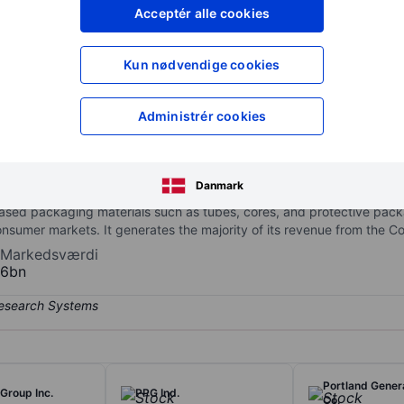
XXXXXXX
XXXXXXX
Acceptér alle cookies
XXXXXXX
XXXXXXX
Opret konto
for at få adgang ti
Kun nødvendige cookies
XXXXXXX
XXXXXXX
Administrér cookies
cture and supply of consumer and industrial packaging products, of
 company has two reportable segments: Consumer Packaging and Ind
Danmark
olutions mainly for food, beverage, household, personal care, and p
ed packaging materials such as tubes, cores, and protective packa
 consumer markets. It generates the majority of its revenue from th
Markedsværdi
6bn
Portland Genera
Group Inc.
PPG Ind.
Co.