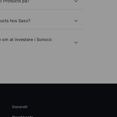
o Products på?
ducts hos Saxo?
e om at investere i Sonoco
Generelt