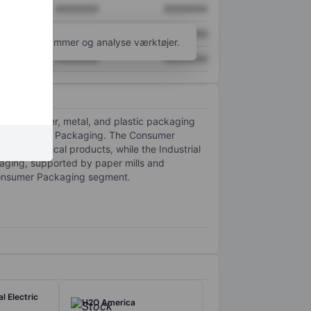
XXXXXXX
XXXXXXX
XXXXXXX
XXXXXXX
l flere diagrammer og analyse værktøjer.
XXXXXXX
XXXXXXX
fering paper, metal, and plastic packaging
ustrial Paper Packaging. The Consumer
harmaceutical products, while the Industrial
ging, supported by paper mills and
e Consumer Packaging segment.
l Electric
H2O America