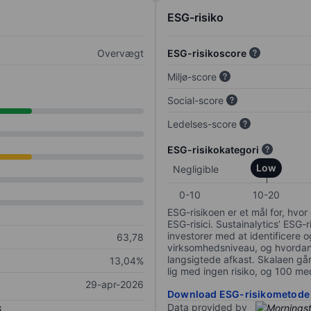
ESG-risiko
Overvægt
ESG-risikoscore
Miljø-score
Social-score
Ledelses-score
ESG-risikokategori
Low
Negligible
0-10
10-20
ESG-risikoen er et mål for, hv
ESG-risici. Sustainalytics’ ESG-r
investorer med at identificere og
63,78
virksomhedsniveau, og hvordan 
langsigtede afkast. Skalaen går f
13,04%
lig med ingen risiko, og 100 me
29-apr-2026
Download ESG-risikometode
Data provided by