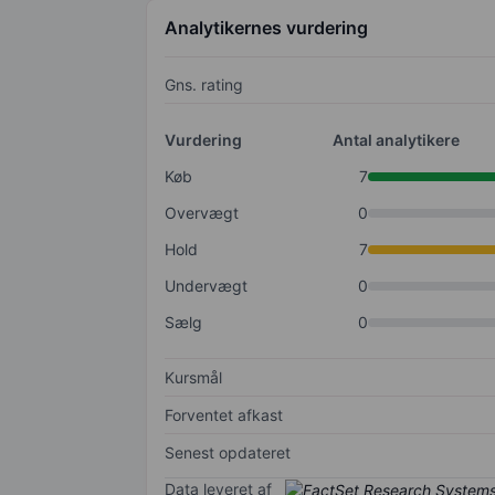
Analytikernes vurdering
Gns. rating
Vurdering
Antal analytikere
Køb
7
Overvægt
0
Hold
7
Undervægt
0
Sælg
0
Kursmål
Forventet afkast
Senest opdateret
Data leveret af