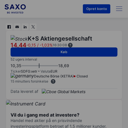
Opret konto
K+S Aktiengesellschaft
14,44
-0,15
/
-1,03%
16:30:08
Køb
52 ugers interval
10,35
18,69
Ticker
SDFG:xetr
Valuta
EUR
Deutsche Börse (XETRA)
Closed
15 minutters forsinkelse
Data leveret af
Vil du i gang med at investere?
Handel med aktier på en prisvindende
investeringsplatform betroet af 1,5 millioner kunder.