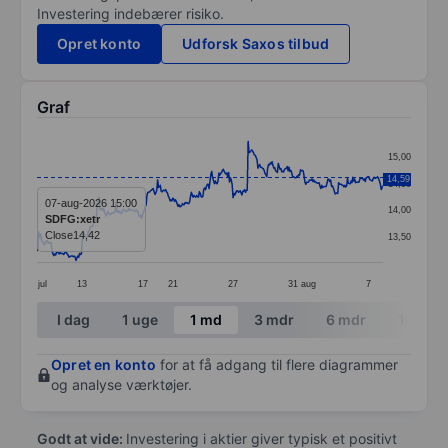
Investering indebærer risiko.
Opret konto
Udforsk Saxos tilbud
Graf
Chart
15,00
Line chart with 391 data points.
14,59
14,50
The chart has 1 X axis displaying categories.
07-aug-2026 15:00
14,00
SDFG:xetr
The chart has 1 Y axis displaying values. Data ranges 
Close
14,42
13,50
jul
13
17
21
27
31
aug
7
End of interactive chart.
I dag
1 uge
1 md
3 mdr
6 mdr
1 år
Opret en konto
for at få adgang til flere diagrammer
og analyse værktøjer.
Godt at vide:
Investering i aktier giver typisk et positivt