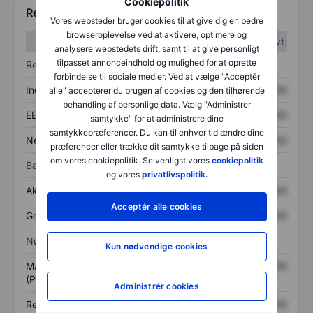
Cookiepolitik
Regnskabstal
Vores websteder bruger cookies til at give dig en bedre
browseroplevelse ved at aktivere, optimere og
1. kvt.
2. kvt.
analysere webstedets drift, samt til at give personligt
tilpasset annonceindhold og mulighed for at oprette
Resultatopgørelse
forbindelse til sociale medier. Ved at vælge "Acceptér
Indtægter
XXXXXXX
XXXXXXX
alle" accepterer du brugen af cookies og den tilhørende
behandling af personlige data. Vælg "Administrer
EBITDA
XXXXXXX
XXXXXXX
samtykke" for at administrere dine
samtykkepræferencer. Du kan til enhver tid ændre dine
Nettoresultat
XXXXXXX
XXXXXXX
præferencer eller trække dit samtykke tilbage på siden
om vores cookiepolitik. Se venligst vores
cookiepolitik
Balance
og vores
privatlivspolitik.
Aktiver i alt
XXXXXXX
XXXXXXX
Acceptér alle cookies
Gæld
XXXXXXX
XXXXXXX
Nøgletal
Kun nødvendige cookies
Markedsværdi/omsætning
XXXXXXX
XXXXXXX
(P/S)
Administrér cookies
Resultat pr. aktie (EPS)
XXXXXXX
XXXXXXX