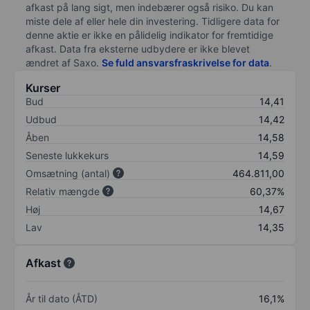
afkast på lang sigt, men indebærer også risiko. Du kan
miste dele af eller hele din investering. Tidligere data for
denne aktie er ikke en pålidelig indikator for fremtidige
afkast. Data fra eksterne udbydere er ikke blevet
ændret af
Saxo
.
Se fuld ansvarsfraskrivelse for data
.
Kurser
Bud
14,41
Udbud
14,42
Åben
14,58
Seneste lukkekurs
14,59
Omsætning (antal)
464.811,00
Relativ mængde
60,37%
Høj
14,67
Lav
14,35
Afkast
År til dato (ÅTD)
16,1%