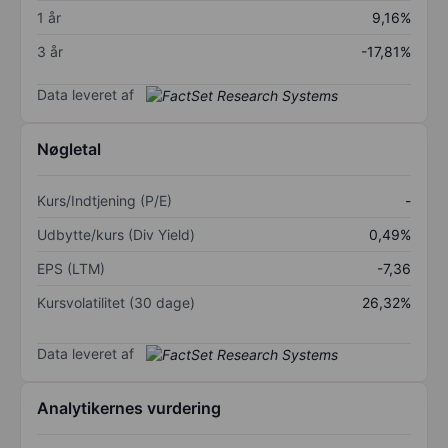
1 år
9,16%
3 år
-17,81%
Data leveret af
Nøgletal
Kurs/Indtjening (P/E)
-
Udbytte/kurs (Div Yield)
0,49%
EPS (LTM)
-7,36
Kursvolatilitet (30 dage)
26,32%
Data leveret af
Analytikernes vurdering