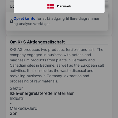
Udbytte pr. aktie
XXXXXXX
XXXXXXX
Danmark
Afkast af egenkapital
XXXXXXX
XXXXXXX
Opret konto
for at få adgang til flere diagrammer
og analyse værktøjer.
Om K+S Aktiengesellschaft
K+S AG produces two products: fertilizer and salt. The
company engaged in business with potash and
magnesium products from plants in Germany and
Canadian sites in Bethune, as well as the European salt
activities. It also includes the waste disposal and
recycling business in Germany. extraction and
processing of raw materials.
Sektor
Ikke-energirelaterede materialer
Industri
-
Markedsværdi
3bn