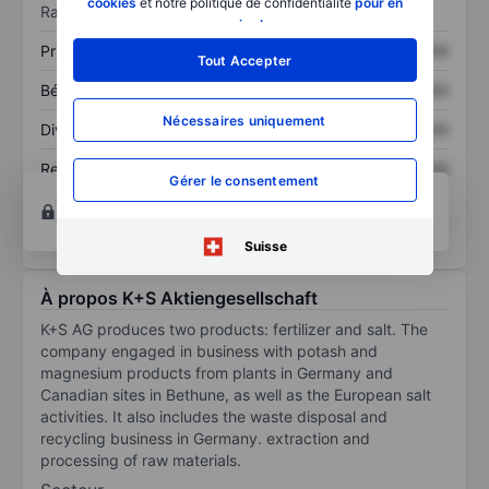
cookies
et notre politique de confidentialité
pour en
Ratios
savoir plus
.
Prix / ventes
XXXXXXX
XXXXXXX
Tout Accepter
Bénéfice par action
XXXXXXX
XXXXXXX
Nécessaires uniquement
Dividende par action
XXXXXXX
XXXXXXX
Rendement des
XXXXXXX
XXXXXXX
Gérer le consentement
capitaux propres
Ouvrir un compte
pour accéder à d’autres outils
techniques et d’analyse.
Suisse
À propos K+S Aktiengesellschaft
K+S AG produces two products: fertilizer and salt. The
company engaged in business with potash and
magnesium products from plants in Germany and
Canadian sites in Bethune, as well as the European salt
activities. It also includes the waste disposal and
recycling business in Germany. extraction and
processing of raw materials.