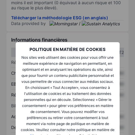
moins il est important (0 équivaut à aucun risque et 100
au risque le plus élevé).
Télécharger la méthodologie ESG (en anglais)
Data provided by
/
Informations financières
POLITIQUE EN MATIÈRE DE COOKIES
T1
T2
Nos sites web utilisent des cookies pour vous offrir une
Résultats
meilleure expérience de navigation en permettant, en
optimisant et en analysant les opérations du site, ainsi
Chiffre d’affaires
XXXXXXX
XXXXXXX
que pour fournir un contenu publicitaire personnalisé et
vous permettre de vous connecter aux médias sociaux.
EBITDA
XXXXXXX
XXXXXXX
En choisissant « Tout Accepter», vous consentez à
l'utilisation de cookies et au traitement des données
Résultat net
XXXXXXX
XXXXXXX
personnelles qui en découle. Sélectionnez « Gérer le
Bilan
consentement » pour gérer vos préférences en matière
de consentement. Vous pouvez modifier vos
Actifs totaux
XXXXXXX
XXXXXXX
préférences ou retirer votre consentement à tout
moment via notre page de politique en matière de
Dette totale
XXXXXXX
XXXXXXX
cookies. Veuillez consulter notre politique en matière de