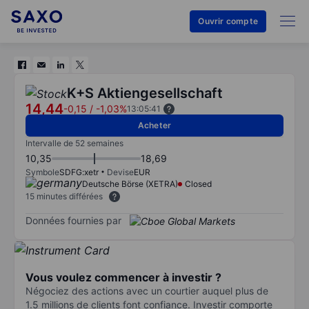
Ouvrir compte
K+S Aktiengesellschaft
14,44
-0,15
/
-1,03%
13:05:41
Acheter
Intervalle de 52 semaines
10,35
18,69
Symbole
SDFG:xetr
Devise
EUR
Deutsche Börse (XETRA)
Closed
15 minutes différées
Données fournies par
Vous voulez commencer à investir ?
Négociez des actions avec un courtier auquel plus de
1.5 millions de clients font confiance. Investir comporte