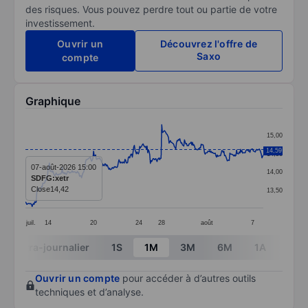
des risques. Vous pouvez perdre tout ou partie de votre
investissement.
Ouvrir un
Découvrez l'offre de
Saxo
compte
Graphique
Chart
15,00
Line chart with 357 data points.
14,59
14,50
The chart has 1 X axis displaying categories.
07-août-2026 15:00
14,00
SDFG:xetr
The chart has 1 Y axis displaying values. Data ranges 
Close
14,42
13,50
juil.
14
20
24
28
août
7
End of interactive chart.
Intra-journalier
1S
1M
3M
6M
1A
3A
Ouvrir un compte
pour accéder à d’autres outils
techniques et d’analyse.