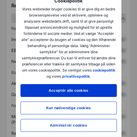
Cookiepolitik
Regnskabstal
Vores websteder bruger cookies til at give dig en bedre
browseroplevelse ved at aktivere, optimere og
1. kvt.
2. kvt.
analysere webstedets drift, samt til at give personligt
tilpasset annonceindhold og mulighed for at oprette
Resultatopgørelse
forbindelse til sociale medier. Ved at vælge "Acceptér
Indtægter
XXXXXXX
XXXXXXX
alle" accepterer du brugen af cookies og den tilhørende
behandling af personlige data. Vælg "Administrer
EBITDA
XXXXXXX
XXXXXXX
samtykke" for at administrere dine
samtykkepræferencer. Du kan til enhver tid ændre dine
Nettoresultat
XXXXXXX
XXXXXXX
præferencer eller trække dit samtykke tilbage på siden
om vores cookiepolitik. Se venligst vores
cookiepolitik
Balance
og vores
privatlivspolitik.
Aktiver i alt
XXXXXXX
XXXXXXX
Acceptér alle cookies
Gæld
XXXXXXX
XXXXXXX
Nøgletal
Kun nødvendige cookies
Markedsværdi/omsætning
XXXXXXX
XXXXXXX
(P/S)
Administrér cookies
Resultat pr. aktie (EPS)
XXXXXXX
XXXXXXX