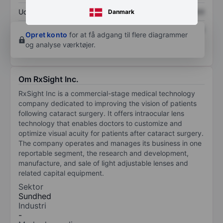
Udbytte pr. aktie
XXXXXXX
XXXXXXX
Danmark
Afkast af egenkapital
XXXXXXX
XXXXXXX
Opret konto
for at få adgang til flere diagrammer
og analyse værktøjer.
Om RxSight Inc.
RxSight Inc is a commercial-stage medical technology
company dedicated to improving the vision of patients
following cataract surgery. It offers intraocular lens
technology that enables doctors to customize and
optimize visual acuity for patients after cataract surgery.
The company operates and manages its business in one
reportable segment, the research and development,
manufacture, and sale of light adjustable lenses and
related capital equipment.
Sektor
Sundhed
Industri
-