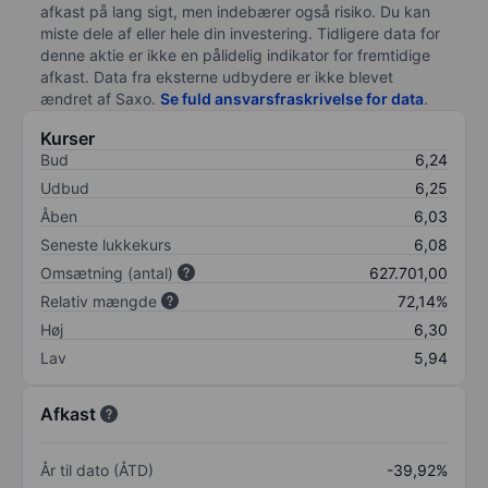
afkast på lang sigt, men indebærer også risiko. Du kan
miste dele af eller hele din investering. Tidligere data for
denne aktie er ikke en pålidelig indikator for fremtidige
afkast. Data fra eksterne udbydere er ikke blevet
ændret af
Saxo
.
Se fuld ansvarsfraskrivelse for data
.
Kurser
Bud
6,24
Udbud
6,25
Åben
6,03
Seneste lukkekurs
6,08
Omsætning (antal)
627.701,00
Relativ mængde
72,14%
Høj
6,30
Lav
5,94
Afkast
År til dato (ÅTD)
-39,92%