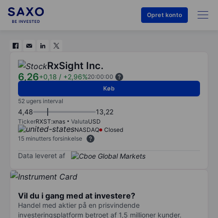
Opret konto
RxSight Inc.
6,26
+0,18
/
+2,96%
20:00:00
Køb
52 ugers interval
4,48
13,22
Ticker
RXST:xnas
Valuta
USD
NASDAQ
Closed
15 minutters forsinkelse
Data leveret af
Vil du i gang med at investere?
Handel med aktier på en prisvindende
investeringsplatform betroet af 1,5 millioner kunder.