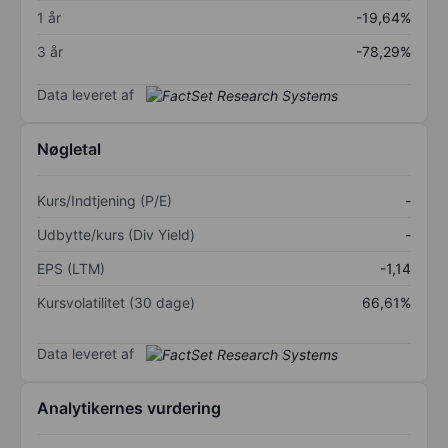
1 år
-19,64%
3 år
-78,29%
Data leveret af
Nøgletal
Kurs/Indtjening (P/E)
-
Udbytte/kurs (Div Yield)
-
EPS (LTM)
-1,14
Kursvolatilitet (30 dage)
66,61%
Data leveret af
Analytikernes vurdering