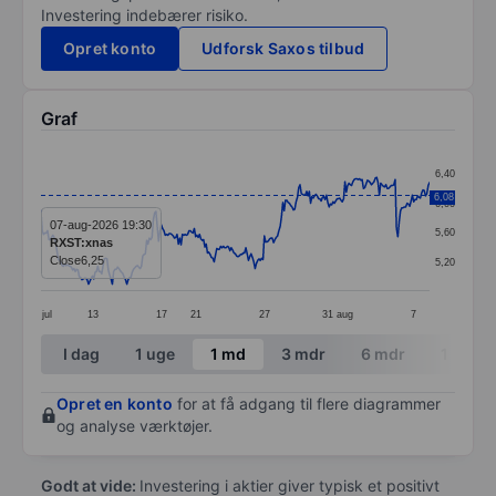
Investering indebærer risiko.
Opret konto
Udforsk Saxos tilbud
Graf
Chart
6,40
Line chart with 295 data points.
6,08
6,00
The chart has 1 X axis displaying categories.
07-aug-2026 19:30
5,60
RXST:xnas
The chart has 1 Y axis displaying values. Data ranges 
Close
6,25
5,20
jul
13
17
21
27
31
aug
7
End of interactive chart.
I dag
1 uge
1 md
3 mdr
6 mdr
1 år
Opret en konto
for at få adgang til flere diagrammer
og analyse værktøjer.
Godt at vide:
Investering i aktier giver typisk et positivt