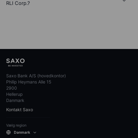
RLI Corp.?
Saxo Bank A/S (hovedkontor)
Philip Heymans Alle 15
2900
Hellerup
Danmark
Kontakt Saxo
Vælg region
Danmark