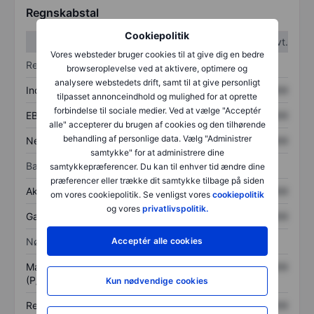
Regnskabstal
Cookiepolitik
1. kvt.
2. kvt.
Vores websteder bruger cookies til at give dig en bedre
Resultatopgørelse
browseroplevelse ved at aktivere, optimere og
analysere webstedets drift, samt til at give personligt
Indtægter
XXXXXXX
XXXXXXX
tilpasset annonceindhold og mulighed for at oprette
forbindelse til sociale medier. Ved at vælge "Acceptér
EBITDA
XXXXXXX
XXXXXXX
alle" accepterer du brugen af cookies og den tilhørende
behandling af personlige data. Vælg "Administrer
Nettoresultat
XXXXXXX
XXXXXXX
samtykke" for at administrere dine
Balance
samtykkepræferencer. Du kan til enhver tid ændre dine
præferencer eller trække dit samtykke tilbage på siden
Aktiver i alt
XXXXXXX
XXXXXXX
om vores cookiepolitik. Se venligst vores
cookiepolitik
og vores
privatlivspolitik.
Gæld
XXXXXXX
XXXXXXX
Nøgletal
Acceptér alle cookies
Markedsværdi/omsætning
XXXXXXX
XXXXXXX
(P/S)
Kun nødvendige cookies
Resultat pr. aktie (EPS)
XXXXXXX
XXXXXXX