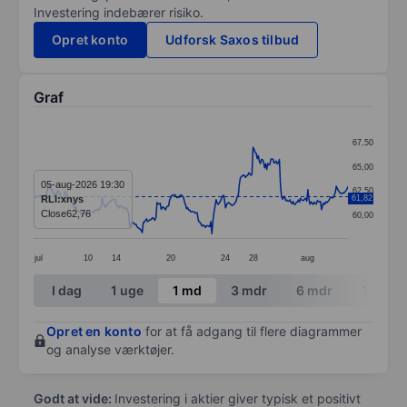
Investering indebærer risiko.
Opret konto
Udforsk Saxos tilbud
Graf
Chart
67,50
Line chart with 299 data points.
65,00
The chart has 1 X axis displaying categories.
05-aug-2026 19:30
62,50
RLI:xnys
61,82
The chart has 1 Y axis displaying values. Data ranges 
Close
62,76
60,00
jul
10
14
20
24
28
aug
End of interactive chart.
I dag
1 uge
1 md
3 mdr
6 mdr
1 år
Opret en konto
for at få adgang til flere diagrammer
og analyse værktøjer.
Godt at vide:
Investering i aktier giver typisk et positivt