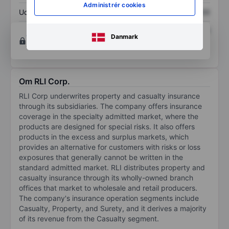
Administrér cookies
Udbytte pr. aktie
XXXXXXX
XXXXXXX
Afkast af egenkapital
XXXXXXX
XXXXXXX
Opret konto
for at få adgang til flere diagrammer
Danmark
og analyse værktøjer.
Om RLI Corp.
RLI Corp underwrites property and casualty insurance
through its subsidiaries. The company offers insurance
coverage in the specialty admitted market, where the
products are designed for special risks. It also offers
products in the excess and surplus markets, which
provides an alternative for customers with risks or loss
exposures that generally cannot be written in the
standard admitted market. RLI distributes property and
casualty insurance through its wholly-owned branch
offices that market to wholesale and retail producers.
The company's insurance operation segments include
Casualty, Property, and Surety, and it derives a majority
of its revenue from the Casualty segment.