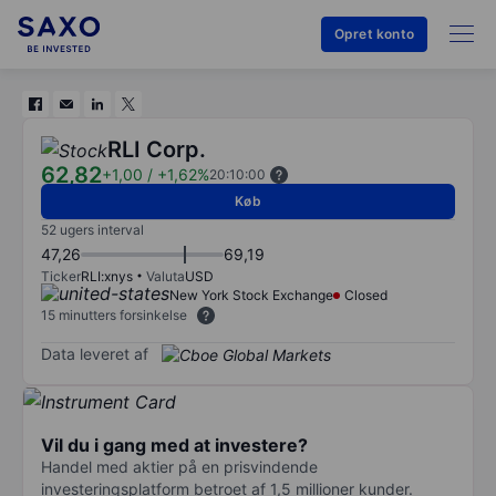
Opret konto
RLI Corp.
62,82
+1,00
/
+1,62%
20:10:00
Køb
52 ugers interval
47,26
69,19
Ticker
RLI:xnys
Valuta
USD
New York Stock Exchange
Closed
15 minutters forsinkelse
Data leveret af
Vil du i gang med at investere?
Handel med aktier på en prisvindende
investeringsplatform betroet af 1,5 millioner kunder.