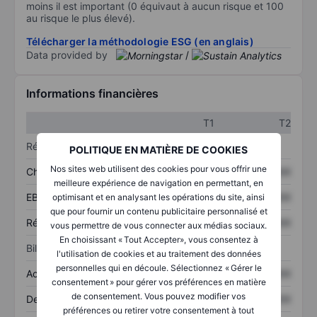
moins il est important (0 équivaut à aucun risque et 100
au risque le plus élevé).
Télécharger la méthodologie ESG (en anglais)
Data provided by
/
Informations financières
T1
T2
Résultats
POLITIQUE EN MATIÈRE DE COOKIES
Nos sites web utilisent des cookies pour vous offrir une
Chiffre d’affaires
XXXXXXX
XXXXXXX
meilleure expérience de navigation en permettant, en
EBITDA
XXXXXXX
XXXXXXX
optimisant et en analysant les opérations du site, ainsi
que pour fournir un contenu publicitaire personnalisé et
Résultat net
XXXXXXX
XXXXXXX
vous permettre de vous connecter aux médias sociaux.
En choisissant « Tout Accepter», vous consentez à
Bilan
l'utilisation de cookies et au traitement des données
personnelles qui en découle. Sélectionnez « Gérer le
Actifs totaux
XXXXXXX
XXXXXXX
consentement » pour gérer vos préférences en matière
de consentement. Vous pouvez modifier vos
Dette totale
XXXXXXX
XXXXXXX
préférences ou retirer votre consentement à tout