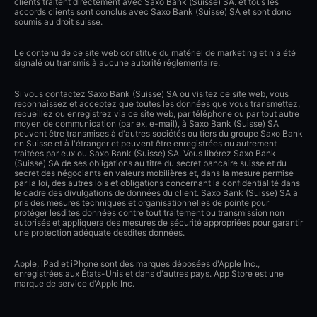
clients traitent directement avec Saxo Bank (Suisse) SA. et tous les
accords clients sont conclus avec Saxo Bank (Suisse) SA et sont donc
soumis au droit suisse.
Le contenu de ce site web constitue du matériel de marketing et n'a été
signalé ou transmis à aucune autorité réglementaire.
Si vous contactez Saxo Bank (Suisse) SA ou visitez ce site web, vous
reconnaissez et acceptez que toutes les données que vous transmettez,
recueillez ou enregistrez via ce site web, par téléphone ou par tout autre
moyen de communication (par ex. e-mail), à Saxo Bank (Suisse) SA
peuvent être transmises à d'autres sociétés ou tiers du groupe Saxo Bank
en Suisse et à l'étranger et peuvent être enregistrées ou autrement
traitées par eux ou Saxo Bank (Suisse) SA. Vous libérez Saxo Bank
(Suisse) SA de ses obligations au titre du secret bancaire suisse et du
secret des négociants en valeurs mobilières et, dans la mesure permise
par la loi, des autres lois et obligations concernant la confidentialité dans
le cadre des divulgations de données du client. Saxo Bank (Suisse) SA a
pris des mesures techniques et organisationnelles de pointe pour
protéger lesdites données contre tout traitement ou transmission non
autorisés et appliquera des mesures de sécurité appropriées pour garantir
une protection adéquate desdites données.
Apple, iPad et iPhone sont des marques déposées d'Apple Inc.,
enregistrées aux États-Unis et dans d'autres pays. App Store est une
marque de service d'Apple Inc.