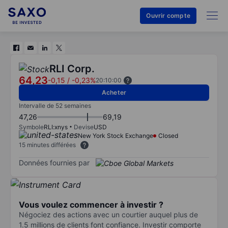
Ouvrir compte
RLI Corp.
64,23
-0,15
/
-0,23%
20:10:00
Acheter
Intervalle de 52 semaines
47,26
69,19
Symbole
RLI:xnys
Devise
USD
New York Stock Exchange
Closed
15 minutes différées
Données fournies par
Vous voulez commencer à investir ?
Négociez des actions avec un courtier auquel plus de
1.5 millions de clients font confiance. Investir comporte