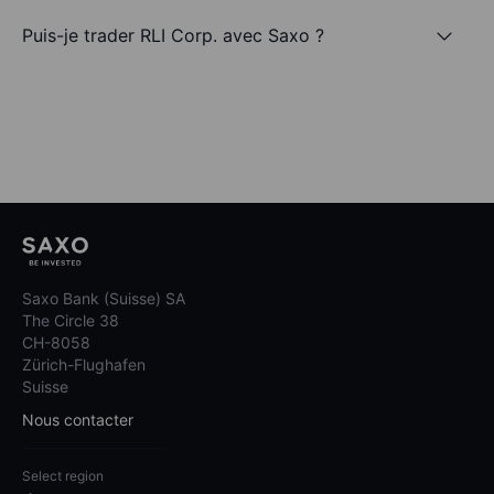
Puis-je trader RLI Corp. avec Saxo ?
Saxo Bank (Suisse) SA
The Circle 38
CH-8058
Zürich-Flughafen
Suisse
Nous contacter
Select region