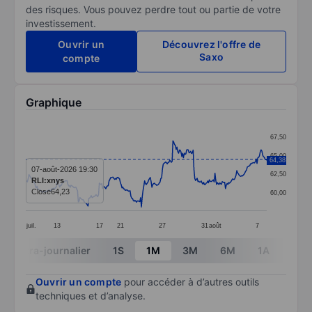
des risques. Vous pouvez perdre tout ou partie de votre
investissement.
Ouvrir un
Découvrez l'offre de
Saxo
compte
Graphique
Chart
67,50
Line chart with 299 data points.
65,00
64,38
The chart has 1 X axis displaying categories.
07-août-2026 19:30
62,50
RLI:xnys
The chart has 1 Y axis displaying values. Data ranges 
Close
64,23
60,00
juil.
13
17
21
27
31
août
7
End of interactive chart.
Intra-journalier
1S
1M
3M
6M
1A
3A
Ouvrir un compte
pour accéder à d’autres outils
techniques et d’analyse.