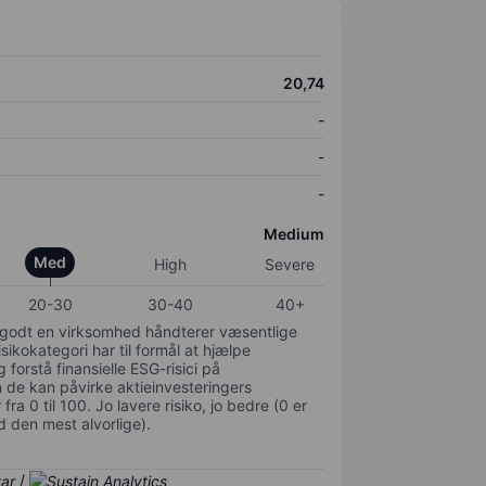
20,74
-
-
-
Medium
Med
High
Severe
20-30
30-40
40+
or godt en virksomhed håndterer væsentlige
isikokategori har til formål at hjælpe
 forstå finansielle ESG-risici på
de kan påvirke aktieinvesteringers
ra 0 til 100. Jo lavere risiko, jo bedre (0 er
d den mest alvorlige).
/