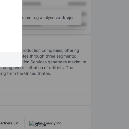
XXXXXXX
XXXXXXX
XXXXXXX
XXXXXXX
l flere diagrammer og analyse værktøjer.
XXXXXXX
XXXXXXX
oration and production companies, offering
e Company operates through three segments:
drilling, Completion Services generates maximum
ring and distribution of drill bits. The
ing from the United States.
artners LP
Talos Energy Inc.