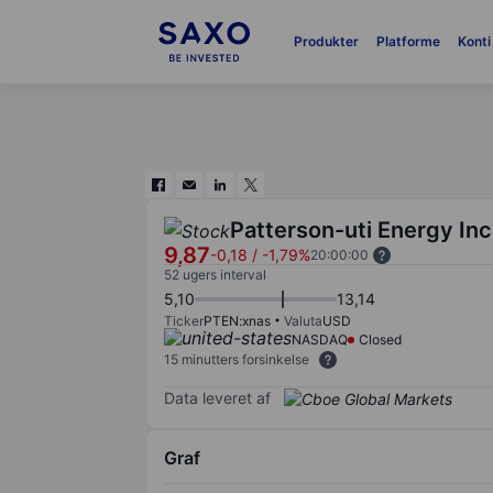
Produkter
Platforme
Konti
Patterson-uti Energy Inc
9,87
-0,18
/
-1,79%
20:00:00
52 ugers interval
5,10
13,14
Ticker
PTEN:xnas
Valuta
USD
NASDAQ
Closed
15 minutters forsinkelse
Data leveret af
Graf
Chart