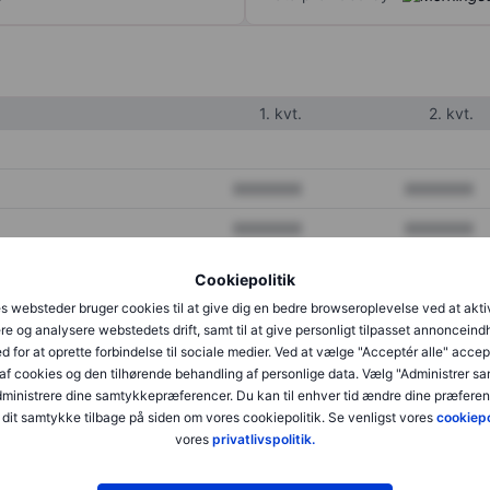
1. kvt.
2. kvt.
XXXXXXX
XXXXXXX
XXXXXXX
XXXXXXX
XXXXXXX
XXXXXXX
Cookiepolitik
s websteder bruger cookies til at give dig en bedre browseroplevelse ved at akti
re og analysere webstedets drift, samt til at give personligt tilpasset annonceind
XXXXXXX
XXXXXXX
d for at oprette forbindelse til sociale medier. Ved at vælge "Acceptér alle" accep
af cookies og den tilhørende behandling af personlige data. Vælg "Administrer s
XXXXXXX
XXXXXXX
administrere dine samtykkepræferencer. Du kan til enhver tid ændre dine præferenc
dit samtykke tilbage på siden om vores cookiepolitik. Se venligst vores
cookiepo
vores
privatlivspolitik.
XXXXXXX
XXXXXXX