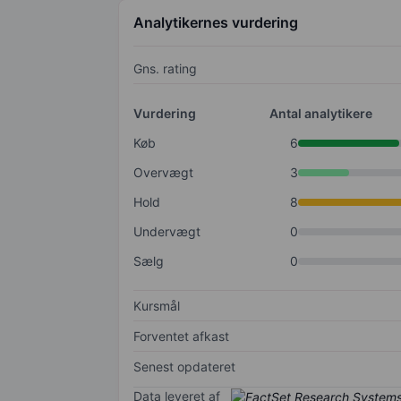
Analytikernes vurdering
Gns. rating
Vurdering
Antal analytikere
Køb
6
Overvægt
3
Hold
8
Undervægt
0
Sælg
0
Kursmål
Forventet afkast
Senest opdateret
Data leveret af