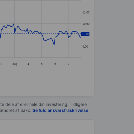
11,00
10,50
10,05
10,00
9,50
31
aug
4
5
6
7
e dele af eller hele din investering. Tidligere
t ændret af
Saxo
.
Se fuld ansvarsfraskrivelse