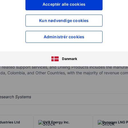
XXXXXXX
XXXXXXX
Acceptér alle cookies
XXXXXXX
XXXXXXX
Opret konto
for at få adgang ti
Kun nødvendige cookies
XXXXXXX
XXXXXXX
Administrér cookies
vider of drilling and completion services to oil and natural gas expl
directional drilling services, and specialized drill bit solutions. Th
Danmark
illing Products. Drilling Services includes contract and directional 
related support services, and Drilling Products includes the manufactu
a, Colombia, and Other Countries, with the majority of revenue com
dustries Ltd
CVR Energy Inc.
Dynagas LNG P