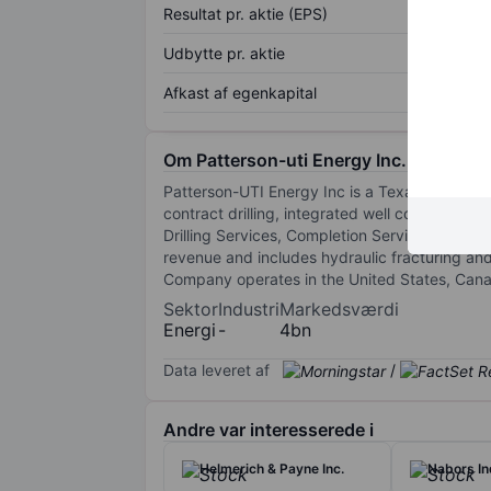
Resultat pr. aktie (EPS)
Udbytte pr. aktie
Afkast af egenkapital
Om Patterson-uti Energy Inc.
Patterson-UTI Energy Inc is a Texas based pro
contract drilling, integrated well completion, 
Drilling Services, Completion Services, and Dr
revenue and includes hydraulic fracturing and 
Company operates in the United States, Canad
Sektor
Industri
Markedsværdi
Energi
-
4bn
Data leveret af
/
Andre var interesserede i
Helmerich & Payne Inc.
Nabors In