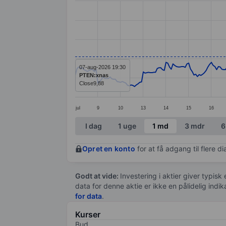
Line chart with 295 data points.
The chart has 1 X axis displaying categ
The chart has 1 Y axis displaying value
07-aug-2026 19:30
PTEN:xnas
Close
9,88
jul
9
10
13
14
15
16
End of interactive chart.
I dag
1 uge
1 md
3 mdr
6
Opret en konto
for at få adgang til flere 
Godt at vide:
Investering i aktier giver typisk
data for denne aktie er ikke en pålidelig indi
for data
.
Kurser
Bud