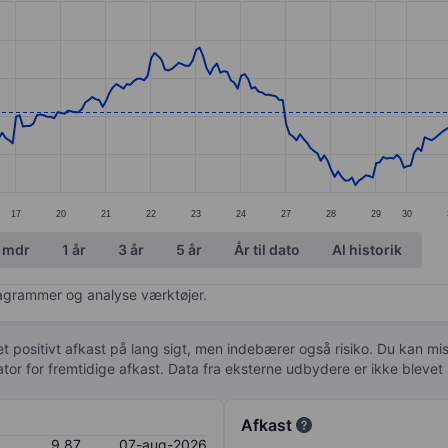
ories.
s. Data ranges from 9.09 to 10.9.
17
20
21
22
23
24
27
28
29
30
 mdr
1 år
3 år
5 år
År til dato
Al historik
diagrammer og analyse værktøjer.
 et positivt afkast på lang sigt, men indebærer også risiko. Du kan mist
kator for fremtidige afkast. Data fra eksterne udbydere er ikke bleve
Afkast
9,87
07-aug-2026