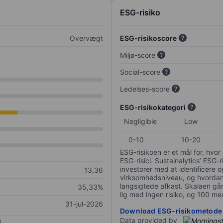
ESG-risiko
Overvægt
ESG-risikoscore
Miljø-score
Social-score
Ledelses-score
ESG-risikokategori
Negligible
Low
0-10
10-20
ESG-risikoen er et mål for, hv
ESG-risici. Sustainalytics’ ESG-r
investorer med at identificere og
13,36
virksomhedsniveau, og hvordan 
langsigtede afkast. Skalaen går f
35,33%
lig med ingen risiko, og 100 me
31-jul-2026
Download ESG-risikometode
Data provided by