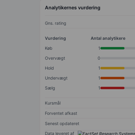
Analytikernes vurdering
Gns. rating
Vurdering
Antal analytikere
Køb
1
Overvægt
0
Hold
1
Undervægt
1
Sælg
1
Kursmål
Forventet afkast
Senest opdateret
Data leveret af