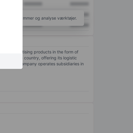
XXXXXXX
XXXXXXX
XXXXXXX
XXXXXXX
l flere diagrammer og analyse værktøjer.
XXXXXXX
XXXXXXX
 and advertising products in the form of
rks in the country, offering its logistic
stria, the company operates subsidiaries in