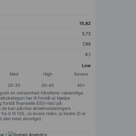
15,82
3,73
7,99
4,1
Low
Med
High
Severe
20-30
30-40
40+
or godt en virksomhed håndterer væsentlige
isikokategori har til formål at hjælpe
 forstå finansielle ESG-risici på
de kan påvirke aktieinvesteringers
ra 0 til 100. Jo lavere risiko, jo bedre (0 er
d den mest alvorlige).
/