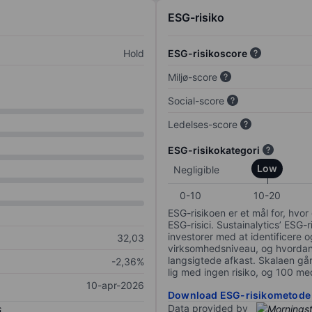
ESG-risiko
Hold
ESG-risikoscore
Miljø-score
Social-score
Ledelses-score
ESG-risikokategori
Low
Negligible
0-10
10-20
ESG-risikoen er et mål for, hv
ESG-risici. Sustainalytics’ ESG-r
investorer med at identificere og
32,03
virksomhedsniveau, og hvordan 
langsigtede afkast. Skalaen går f
-2,36%
lig med ingen risiko, og 100 me
10-apr-2026
Download ESG-risikometode
Data provided by