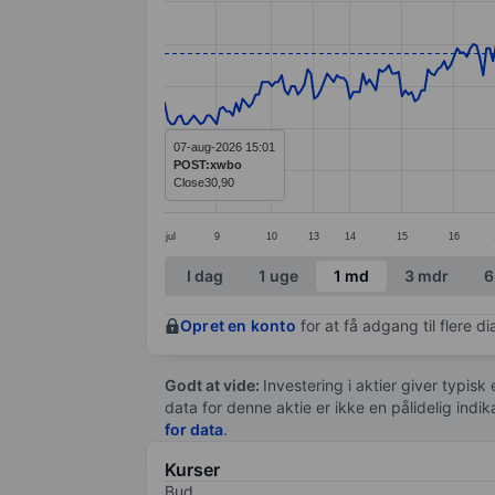
Line chart with 347 data points.
The chart has 1 X axis displaying categ
The chart has 1 Y axis displaying value
07-aug-2026 15:01
POST:xwbo
Close
30,90
jul
9
10
13
14
15
16
End of interactive chart.
I dag
1 uge
1 md
3 mdr
6
Opret en konto
for at få adgang til flere 
Godt at vide:
Investering i aktier giver typisk
data for denne aktie er ikke en pålidelig indi
for data
.
Kurser
Bud