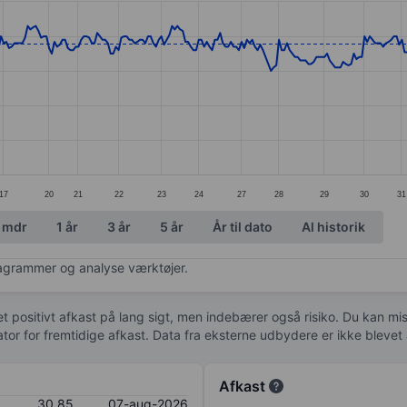
ories.
s. Data ranges from 30.8 to 32.9.
17
20
21
22
23
24
27
28
29
30
31
 mdr
1 år
3 år
5 år
År til dato
Al historik
diagrammer og analyse værktøjer.
 et positivt afkast på lang sigt, men indebærer også risiko. Du kan mist
kator for fremtidige afkast. Data fra eksterne udbydere er ikke bleve
Afkast
30,85
07-aug-2026