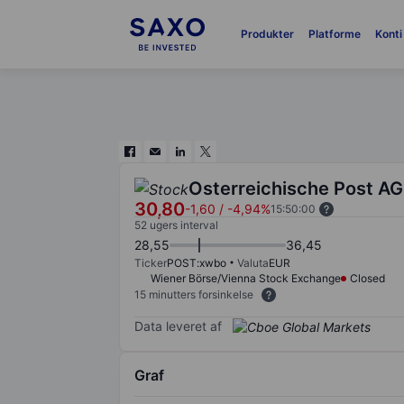
Produkter
Platforme
Konti
Osterreichische Post AG
30,80
-1,60
/
-4,94%
15:50:00
52 ugers interval
28,55
36,45
Ticker
POST:xwbo
Valuta
EUR
Wiener Börse/Vienna Stock Exchange
Closed
15 minutters forsinkelse
Data leveret af
Graf
Chart