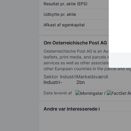
Resultat pr. aktie (EPS)
Udbytte pr. aktie
Afkast af egenkapital
Om Osterreichische Post AG
Oesterreichische Post AG is an Austrian logis
leaflets, print media, and parcels in Austria. 
services as well as other associated products
other European countries in the parcel and log
Sektor
Industri
Markedsværdi
Industri
-
2bn
Data leveret af
/
Andre var interesserede i