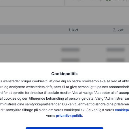
1. kvt.
2. kvt.
XXXXXXX
XXXXXXX
XXXXXXX
XXXXXXX
XXXXXXX
XXXXXXX
Cookiepolitik
s websteder bruger cookies til at give dig en bedre browseroplevelse ved at akti
re og analysere webstedets drift, samt til at give personligt tilpasset annonceind
XXXXXXX
XXXXXXX
d for at oprette forbindelse til sociale medier. Ved at vælge "Acceptér alle" accep
af cookies og den tilhørende behandling af personlige data. Vælg "Administrer s
XXXXXXX
XXXXXXX
administrere dine samtykkepræferencer. Du kan til enhver tid ændre dine præferenc
dit samtykke tilbage på siden om vores cookiepolitik. Se venligst vores
cookiepo
vores
privatlivspolitik.
XXXXXXX
XXXXXXX