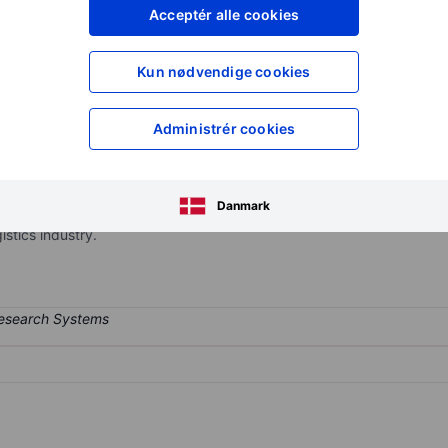
XXXXXXX
XXXXXXX
Acceptér alle cookies
XXXXXXX
XXXXXXX
Opret konto
for at få adgang ti
Kun nødvendige cookies
XXXXXXX
XXXXXXX
Administrér cookies
tics and mail and parcel delivery company. The company delivers mail
Oesterreichische Post operates one of the largest customer facing netwo
Danmark
 such as banking and telecommunication. Next to its operations in Au
istics industry.