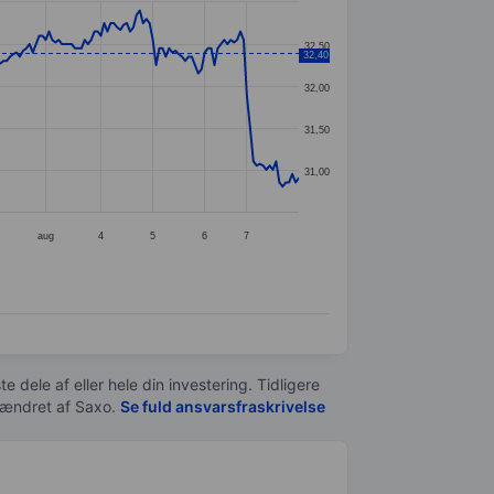
32,50
32,40
32,00
31,50
31,00
aug
4
5
6
7
e dele af eller hele din investering. Tidligere
t ændret af
Saxo
.
Se fuld ansvarsfraskrivelse