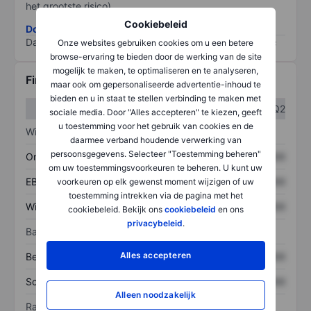
het grootste risico).
Cookiebeleid
Download de ESG-risicomethodologie
Data provided by
/
Onze websites gebruiken cookies om u een betere
browse-ervaring te bieden door de werking van de site
mogelijk te maken, te optimaliseren en te analyseren,
Financiële gegevens
maar ook om gepersonaliseerde advertentie-inhoud te
bieden en u in staat te stellen verbinding te maken met
Q1
Q2
sociale media. Door "Alles accepteren" te kiezen, geeft
u toestemming voor het gebruik van cookies en de
Winst/verlies
daarmee verband houdende verwerking van
persoonsgegevens. Selecteer "Toestemming beheren"
Omzet
XXXXXXX
XXXXXXX
om uw toestemmingsvoorkeuren te beheren. U kunt uw
EBITDA
XXXXXXX
XXXXXXX
voorkeuren op elk gewenst moment wijzigen of uw
toestemming intrekken via de pagina met het
Winst
XXXXXXX
XXXXXXX
cookiebeleid. Bekijk ons
cookiebeleid
en ons
privacybeleid
.
Balans
Alles accepteren
Bezittingen
XXXXXXX
XXXXXXX
Schulden
XXXXXXX
XXXXXXX
Alleen noodzakelijk
Ratio's