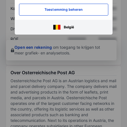
Koers/omzetratio
XXXXXXX
XXXXXXX
Toestemming beheren
Winst per aandeel
XXXXXXX
XXXXXXX
België
Dividend per aandeel
XXXXXXX
XXXXXXX
ROE
XXXXXXX
XXXXXXX
Open een rekening
om toegang te krijgen tot
meer grafiek- en analysetools.
Over Osterreichische Post AG
Oesterreichische Post AG is an Austrian logistics and mail
and parcel delivery company. The company delivers mail
and advertising products in the form of leaflets, print
media, and parcels in Austria. Oesterreichische Post
operates one of the largest customer facing networks in
the country, offering its logistic services as well as other
associated products such as banking and
telecommunication. Next to its operations in Austria, the
company operates subsidiaries in other European