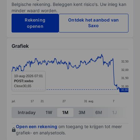
Belgische rekening. Beleggen kent risico's. Uw inleg kan
minder waard worden.
Rekening
Ontdek het aanbod van
Saxo
openen
Grafiek
Chart
32,50
Line chart with 302 data points.
32,00
The chart has 1 X axis displaying categories.
10-aug-2026 07:01
31,50
POST:xwbo
The chart has 1 Y axis displaying values. Data ranges
Close
30,65
31,00
30,80
jul.
17
21
27
31
aug.
7
End of interactive chart.
Intraday
1W
1M
3M
6M
1J
3J
Open een rekening
om toegang te krijgen tot meer
grafiek- en analysetools.