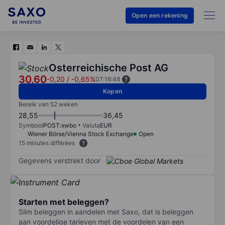
Open een rekening
Osterreichische Post AG
30,60
-0,20
/
-0,65%
07:16:48
Kopen
Bereik van 52 weken
28,55
36,45
Symbool
POST:xwbo
Valuta
EUR
Wiener Börse/Vienna Stock Exchange
Open
15 minutes différées
Gegevens verstrekt door
Starten met beleggen?
Slim beleggen in aandelen met Saxo, dat is beleggen
aan voordelige tarieven met de voordelen van een