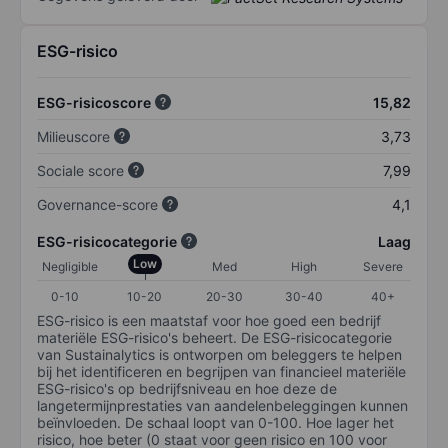
ESG-risico
ESG-risicoscore
15,82
Milieuscore
3,73
Sociale score
7,99
Governance-score
4,1
ESG-risicocategorie
Laag
Low
Negligible
Med
High
Severe
0-10
10-20
20-30
30-40
40+
ESG-risico is een maatstaf voor hoe goed een bedrijf
materiële ESG-risico's beheert. De ESG-risicocategorie
van Sustainalytics is ontworpen om beleggers te helpen
bij het identificeren en begrijpen van financieel materiële
ESG-risico's op bedrijfsniveau en hoe deze de
langetermijnprestaties van aandelenbeleggingen kunnen
beïnvloeden. De schaal loopt van 0-100. Hoe lager het
risico, hoe beter (0 staat voor geen risico en 100 voor